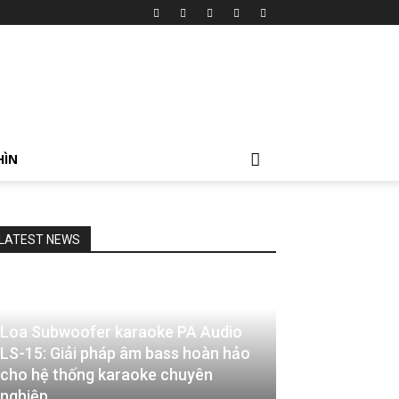
HÌN
LATEST NEWS
Loa Subwoofer karaoke PA Audio
LS-15: Giải pháp âm bass hoàn hảo
cho hệ thống karaoke chuyên
nghiệp