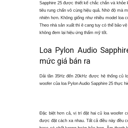
Sapphire 25 được thiết kế chắc chắn và khỏe k
tiêu rung chấn vô cùng hiệu quả. Nhờ độ mà mà
nhiên hơn. Không giống như nhiều model loa c
Theo nhà sản xuất thì ê cang tuy có thể bảo vệ
không đem lại hiệu ứng thẩm mỹ tốt.
Loa Pylon Audio Sapphi
mức giá bán ra
Dải tần 35Hz đến 20kHz được hệ thống củ loa
woofer của loa Pylon Audio Sapphire 25 thực hi
Đặc biệt hơn cả, vị trí đặt hai củ loa woofer
được đặt cách xa nhau. Tất cả điều này đều c
bass có chất lượng hoàn hảo hơn. Âm thanh 