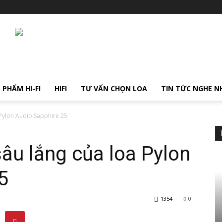
 PHẨM HI-FI
HIFI
TƯ VẤN CHỌN LOA
TIN TỨC NGHE N
 Pylon Audio Sapphire 25
âu lắng của loa Pylon
5
1354
0