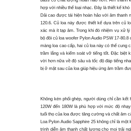
hợp với nhiều thể loại nhạc. Đây là thiết kế kh
Dải cao được tái hiện hoàn hảo với âm thanh 
120.6. Củ loa này được thiết kế dựa trên củ
xác mà ít tạp âm. Trong khi đó nhiệm vụ xử lý
bộ đôi củ loa woofer Pylon Audio PSW 17-80.8
màng loa cao cấp, hai củ loa này có thể cung 
trầm lắng và kiểm soát vỡ tiếng tốt. Đặc biệt k
vời hơn nữa về độ sâu và tốc độ đáp tiếng nh
bị ở mặt sau của loa giúp hiệu ứng âm trầm đư
Không kén phối ghép, người dùng chỉ cần kết 
120W đến 180W là phù hợp với mức độ nhạy 
tuổi thọ của loa được tăng cường và chất âm c
Loa Pylon Audio Sapphire 25 không chỉ là một
trình diễn âm thanh chất lượng cho mọi trải 