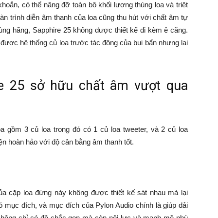
hoắn, có thể nâng đỡ toàn bộ khối lượng thùng loa và triệt
n trình diễn âm thanh của loa cũng thu hút với chất âm tự
ùng hãng, Sapphire 25 không được thiết kế đi kèm ê căng.
 được hệ thống củ loa trước tác động của bụi bẩn nhưng lại
re 25 sở hữu chất âm vượt qua
 gồm 3 củ loa trong đó có 1 củ loa tweeter, và 2 củ loa
ện hoàn hảo với độ cân bằng âm thanh tốt.
 của cặp loa đứng này không được thiết kế sát nhau mà lại
ó mục đích, và mục đích của Pylon Audio chính là giúp dải
không chỉ có độ chắc gọn mà còn nội lực và mạnh mẽ phù