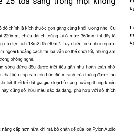
e 25 tỏa sáng trong mọi không
m
Ng
L
25 đó chính là kích thước gọn gàng cùng khối lượng nhẹ. Cụ
mẽ
ạt 220mm, chiều dài chỉ dừng lại ở mức 360mm thì đây là
Ng
g có diện tích 18m2 đến 40m2. Tuy nhiên, nếu nhưu người
 ngoài khoảng cách thì loa vẫn có thể chơi tốt, nhưng âm
 trong phòng nghe.
g sóng đứng đều được triệt tiêu gần như hoàn toàn nhờ
ừ chất liệu cap cấp còn bốn điểm cạnh của thùng được tạo
i tiết thiết kế đắt giá giúp loại bỏ cộng hưởng thùng khiến
 này cũng sở hữu màu sắc đa dạng, phù hợp với sở thích
 nâng cấp hơn nữa khi mà bộ chân đế của loa Pylon Audio