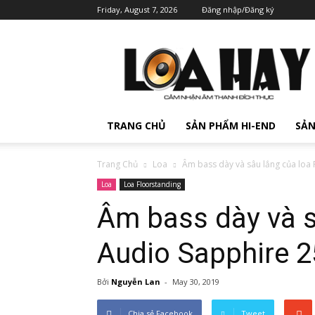
Friday, August 7, 2026
Đăng nhập/Đăng ký
TRANG CHỦ
SẢN PHẨM HI-END
SẢN
Trang Chủ
Loa
Âm bass dày và sâu lắng của loa
Loa
Loa Floorstanding
Âm bass dày và s
Audio Sapphire 2
Bởi
Nguyễn Lan
-
May 30, 2019
Chia sẻ Facebook
Tweet