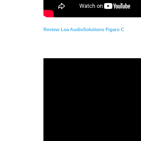
Review Loa AudioSolutions Figaro C