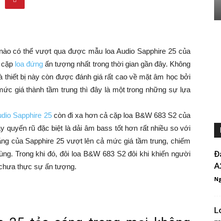
ủ nào có thể vượt qua được mẫu loa Audio Sapphire 25 của
g cặp
loa đứng
ấn tượng nhất trong thời gian gần đây. Không
 thiết bị này còn được đánh giá rất cao về mặt âm học bởi
mức giá thành tầm trung thì đây là một trong những sự lựa
udio Sapphire 25
còn đi xa hơn cả cặp loa B&W 683 S2 của
 quyến rũ đặc biệt là dải âm bass tốt hơn rất nhiều so với
ng của Sapphire 25 vượt lên cả mức giá tầm trung, chiếm
Đ
dùng. Trong khi đó, đôi loa B&W 683 S2 đôi khi khiến người
A
 chưa thực sự ấn tượng.
Ng
L