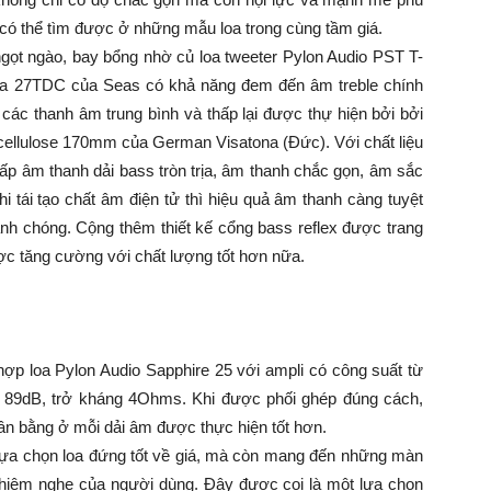
ó có thể tìm được ở những mẫu loa trong cùng tầm giá.
ngọt ngào, bay bổng nhờ củ loa tweeter Pylon Audio PST T-
 loa 27TDC của Seas có khả năng đem đến âm treble chính
 các thanh âm trung bình và thấp lại được thự hiện bởi bởi
 cellulose 170mm của German Visatona (Đức). Với chất liệu
cấp âm thanh dải bass tròn trịa, âm thanh chắc gọn, âm sắc
hi tái tạo chất âm điện tử thì hiệu quả âm thanh càng tuyệt
anh chóng. Cộng thêm thiết kế cổng bass reflex được trang
ợc tăng cường với chất lượng tốt hơn nữa.
hợp loa Pylon Audio Sapphire 25 với ampli có công suất từ
89dB, trở kháng 4Ohms. Khi được phối ghép đúng cách,
ân bằng ở mỗi dải âm được thực hiện tốt hơn.
 lựa chọn loa đứng tốt về giá, mà còn mang đến những màn
nghiệm nghe của người dùng. Đây được coi là một lựa chọn