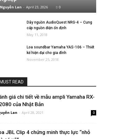
Nguyễn Lan
-
April 23, 2026
0
Dây nguồn AudioQuest NRG-4 – Cung
cấp nguồn điện ổn định
May 11, 2018
Loa soundbar Yamaha YAS-106 – Thiết
kế hiện đại cho gia đình
November 25, 2018
MUST READ
ánh giá chi tiết về mẫu ampli Yamaha RX-
2080 của Nhật Bản
uyễn Lan
-
April 28, 2021
0
oa JBL Clip 4 chứng minh thực lực “nhỏ