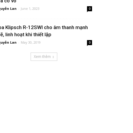
à có võ”
uyễn Lan
-
June 1, 2023
0
oa Klipsch R-12SWI cho âm thanh mạnh
, linh hoạt khi thiết lập
uyễn Lan
-
May 30, 2019
0
Xem thêm