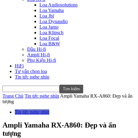
Loa Audiosolutions
Loa Yamaha
Loa Jbl
Loa Dynaudio
Loa Jamo
Loa Klipsch
Loa Focal
Loa B&W
Đầu Hi-fi
Ampli Hi-fi
Phụ Kiện Hi-fi
HiFi
Tư vấn chọn loa
Tin tức nghe nhìn
Trang Chủ
Tin tức nghe nhìn
Ampli Yamaha RX-A860: Đẹp và ấn
tượng
Tin tức nghe nhìn
Ampli Yamaha RX-A860: Đẹp và ấn
tượng