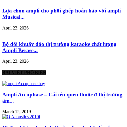
Lựa chọn ampli cho phối ghép hoàn hảo với ampli
Musical...
April 23, 2026
Bộ đôi khuấy đảo thị trường karaoke chất lượng
Ampli Berase...
April 23, 2026
BÀI VIẾT PHỔ BIẾN
Ampli Accuphase – Cái tên quen thuộc ở thị trường
âm...
March 15, 2019