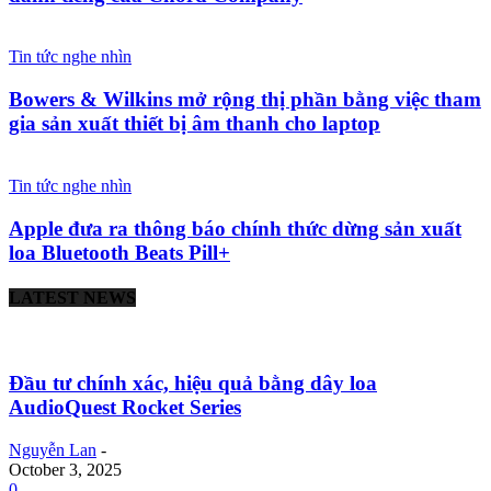
Tin tức nghe nhìn
Bowers & Wilkins mở rộng thị phần bằng việc tham
gia sản xuất thiết bị âm thanh cho laptop
Tin tức nghe nhìn
Apple đưa ra thông báo chính thức dừng sản xuất
loa Bluetooth Beats Pill+
LATEST NEWS
Đầu tư chính xác, hiệu quả bằng dây loa
AudioQuest Rocket Series
Nguyễn Lan
-
October 3, 2025
0