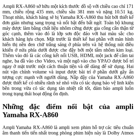
Ampli RX-A860 sở hữu một kích thước đồ sộ với chiều cao chỉ 171
mm, chiều rộng 435 mm, chiều sâu 381 mm và nặng 10.51 kg.
Thoạt nhìn, khách hàng sẽ bị Yamaha RX-A860 thu hút bởi thiết kế
đơn giản nhưng sang trọng và nổi bật đến bất ngờ. Toàn bộ khung
máy được làm bằng chất liệu nhôm cứng được gia công cẩn thận từ
góc cạnh, thêm vào đó là lớp sơn độc đáo với hai màu sắc cho
khách hàng lựa chọn. Mặt trước là thiết kế hai phần với màn hình
hiển thị nền đen chữ trắng sáng ở phía trên và hệ thống nút điều
khiển ở nửa phía dưới được che đậy bởi một tấm nhôm kim loại.
Thêm vào đó là các cổng kết nối USB, HDMI, một jack để cắm tai
nghe, ba đầ vào cho Video, và một ngõ vào cho YPAO được bố trí
ngay ở mặt trước một cách thuận tiện và dễ dàng để sử dụng. Hai
nút vặn chỉnh volume và input được bài trí ở phần dưới gây ấn
tượng cực mạnh với người dùng. Nắp đậy của Yamaha RX-A860
được thiết kế có nhiều rãnh xẻ nhỏ vừa có tác dụng bảo vệ linh kiện
bên trong vừa có tác dụng tản nhiệt rất tốt, đảm bảo ampli luôn
trong trạng thái hoạt động ổn định.
Những đặc điểm nổi bật của ampli
Yamaha RX-A860
Ampli Yamaha RX-A860 là ampli xem phim hỗ trợ các tiêu chuẩn
âm thanh tiến tiến nhất trong phòng phim hiện này là Dolby Atmos