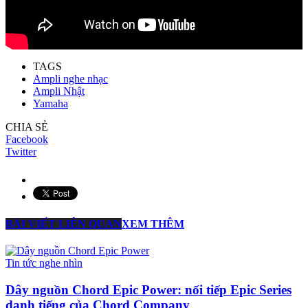
TAGS
Ampli nghe nhạc
Ampli Nhật
Yamaha
CHIA SẺ
Facebook
Twitter
BÀI VIẾT LIÊN QUAN
XEM THÊM
Tin tức nghe nhìn
Dây nguồn Chord Epic Power: nối tiếp Epic Series
danh tiếng của Chord Company