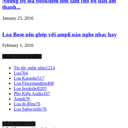
Những bộ loa bookshelf nên sắm cho bộ dàn âm
thanh...
January 25, 2016
Loa Bose nên ghép với ampli nào nghe nhạc hay
February 1, 2016
MỤC XEM NHIỀU
Tin tức nghe nhìn
1214
Loa
704
Loa Karaoke
517
Loa Floorstanding
408
Loa bookshelf
205
Phụ Kiện Audio
167
Ampli
78
Loa di động
76
Loa Subwoofer
76
VỀ CHÚNG TÔI