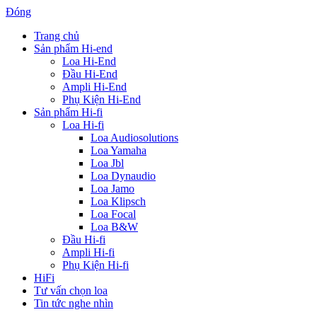
Đóng
Trang chủ
Sản phẩm Hi-end
Loa Hi-End
Đầu Hi-End
Ampli Hi-End
Phụ Kiện Hi-End
Sản phẩm Hi-fi
Loa Hi-fi
Loa Audiosolutions
Loa Yamaha
Loa Jbl
Loa Dynaudio
Loa Jamo
Loa Klipsch
Loa Focal
Loa B&W
Đầu Hi-fi
Ampli Hi-fi
Phụ Kiện Hi-fi
HiFi
Tư vấn chọn loa
Tin tức nghe nhìn