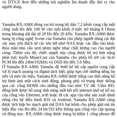
và DTS:X đem đến những trải nghiệm âm thanh đầy thú vị cho
người dùng.
Yamaha RX-A860 đóng vai trò trong bộ dàn 7.2 kênh cung cấp một
công suất lên đến 100 W cho mỗi kênh ở mức trở kháng 8 Ohms
trong khoảng dải tần từ 20 Hz đến 20 kHz. Yamaha RX-A860 được
trang bị công nghệ Scene của Yamaha cho phép người dùng cái đặt
các mục yêu thích từ các lưu trữ như NAS hoặc các đầu vào khác
thỏa mãn nhu cầu xem phim nghe nhạc chất lượng cao của người
cùng. Thêm vào đó, chiếc ampli này cũng được hỗ trợ tính năng
phát trực tuyến MusicCast của Yamaha cho phép hỗ trỡ các hi-ré
PCM lên đến 24bit/192kHz và DSD lên đến 5.6 Mhz.
Ở Yamaha RX-A860, Yamaha đã thiết kế bộ cấp nguồn cung cấp
xử lý mạch analog và digital tách biệt, giúp hạn chế những tiếng ồn
nên và méo tín hiệu. Yamaha RX-A860 được nâng cao tính năng hỗ
trợ hình ảnh một cách sinh động, phong phú và trung thực thông
qua các cổng HDMI cho những đầu vào như TV 4K Ultra HD,
đồng thời được bổ sung tính năng mới kết nối internet nhờ sự hỗ trọ
của cổng vào Ethernet, wifi hoặc từ các app của nhà sản xuất dành
riêng cho hệ điều hành IOS và Android. Yamaha RX-A860 cũng
được tích hợp bo mạch giải mã DAS hai kênh cho phép giải mà tín
hiệu đầu vào lên đến 24 bit/192 kHz thông qua cổng vào cáp quang
và đồng trục. RX-A860 cũng được trang bị thêm 1 cổng phono để