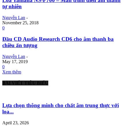
Loa Yamaha NS-F700 – Màn trình diễn âm thanh
tự nhiên
Nguyễn Lan
-
November 25, 2018
0
Đầu CD Audio Research CD6 cho âm thanh ba
chiều ấn tượng
Nguyễn Lan
-
May 17, 2019
0
Xem thêm
BÀI VIẾT TIÊU BIỂU
Lựa chọn thông minh cho chất âm trung thực với
loa...
April 23, 2026