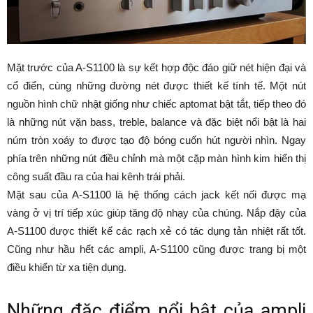
Mặt trước của A-S1100 là sự kết hợp độc đáo giữ nét hiện đại và
cổ điển, cùng những đường nét được thiết kế tính tế. Một nút
nguồn hình chữ nhật giống như chiếc aptomat bật tắt, tiếp theo đó
là những nút vặn bass, treble, balance và đặc biệt nổi bật là hai
núm tròn xoáy to được tạo độ bóng cuốn hút người nhìn. Ngay
phía trên những nút điều chỉnh mà một cặp màn hình kim hiển thị
công suất đầu ra của hai kênh trái phải.
Mặt sau của A-S1100 là hệ thống cách jack kết nối được mạ
vàng ở vị trí tiếp xúc giúp tăng độ nhạy của chúng. Nắp đậy của
A-S1100 được thiết kế các rạch xẻ có tác dụng tản nhiệt rất tốt.
Cũng như hầu hết các ampli, A-S1100 cũng được trang bị một
điều khiển từ xa tiện dụng.
Những đặc điểm nổi bật của ampli