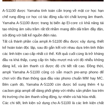
A-S1100 được Yamaha tính toán cẩn trọng về mặt cơ học hạn
chế rung động cơ học có tác động xấu tới chất lượng âm thanh.
Yamaha A-S1100 được trang bị biến áp El-core có khả năng tái
tạo những âm siêu trầm rất tốt nhằm mang đến dải trầm đầy đặn,
sôi động với bất kể nguồn điện nào.
Tất cả thành phần của ampli A-S1100 đều được xây dựng, thiết
kế hoàn toàn độc lập, sau đó gắn kết với nhau dựa trên tinh thần
các linh kiện cao cấp nhất có thể. Kết quả cuối cùng là trở kháng
đầu ra khá thấp, cung cấp tín hiệu mượt mà với độ nhiễu không
đáng kể, và âm thanh có được độ chi tiết rất cao. Đồng thời,
ampli Yamaha A-S1100 cũng có sẵn mạch pre-amp phono để
chơi với đĩa than thông qua đầu vào phono chuẩn MM hay MC.
Bên cạnh đó, Yamaha A-S1100 còn được bổ sung thêm 4 tụ
cacbon giúp ampli dễ dàng phối ghép với nhiều sản phẩm loa trên
thị trường cho âm thanh sống động, tự nhiên và hài hòa nhất.
Các chi tiết, linh kiện sử dụng cho A-S1100 là các linh kiện chất