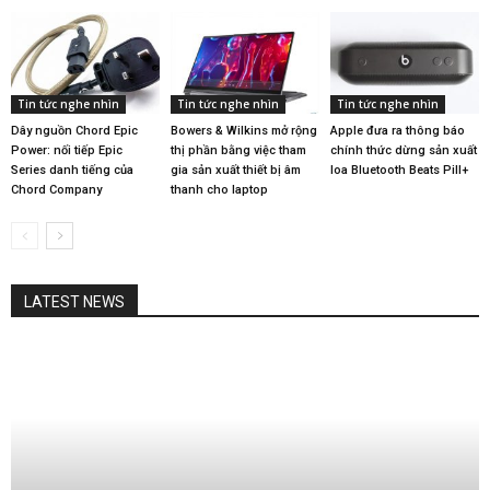
Tin tức nghe nhìn
Tin tức nghe nhìn
Tin tức nghe nhìn
Dây nguồn Chord Epic
Bowers & Wilkins mở rộng
Apple đưa ra thông báo
Power: nối tiếp Epic
thị phần bằng việc tham
chính thức dừng sản xuất
Series danh tiếng của
gia sản xuất thiết bị âm
loa Bluetooth Beats Pill+
Chord Company
thanh cho laptop
LATEST NEWS