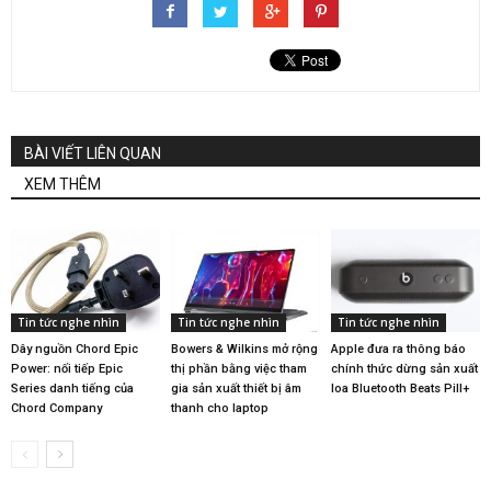
BÀI VIẾT LIÊN QUAN
XEM THÊM
Tin tức nghe nhìn
Tin tức nghe nhìn
Tin tức nghe nhìn
Dây nguồn Chord Epic
Bowers & Wilkins mở rộng
Apple đưa ra thông báo
Power: nối tiếp Epic
thị phần bằng việc tham
chính thức dừng sản xuất
Series danh tiếng của
gia sản xuất thiết bị âm
loa Bluetooth Beats Pill+
Chord Company
thanh cho laptop