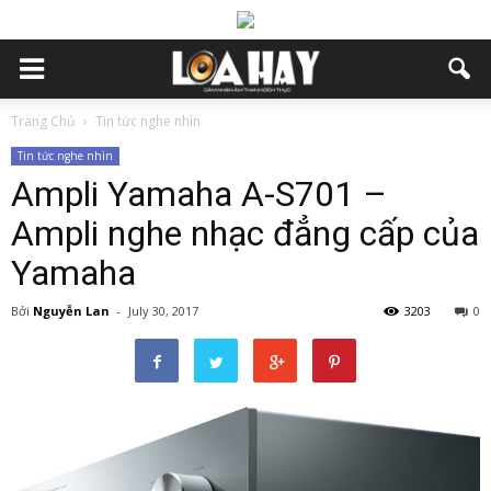
Trang Chủ
Tin tức nghe nhìn
Tin tức nghe nhìn
Ampli Yamaha A-S701 –
Ampli nghe nhạc đẳng cấp của
Yamaha
Bởi
Nguyễn Lan
-
July 30, 2017
3203
0