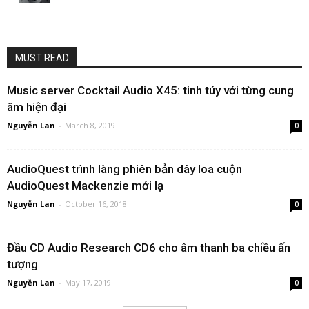
MUST READ
Music server Cocktail Audio X45: tinh túy với từng cung
âm hiện đại
Nguyễn Lan
-
March 8, 2019
0
AudioQuest trình làng phiên bản dây loa cuộn
AudioQuest Mackenzie mới lạ
Nguyễn Lan
-
October 16, 2018
0
Đầu CD Audio Research CD6 cho âm thanh ba chiều ấn
tượng
Nguyễn Lan
-
May 17, 2019
0