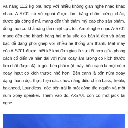
và nặng 11,2 kg phù hợp với nhiều không gian nghe nhạc khác
nhau. A-S701 có vỏ ngoài được làm bằng nhôm cứng chắc,
được gia công tỉ mỉ, mang đến tính thẩm mỹ cao cho sản phẩm,
đồng thời có khả năng tản nhiệt cực tốt. Ampli nghe nhạc A-S701
mang đến cho khách hàng hai màu sắc cơ bản là đen và trắng
bạc dễ dàng phôi ghép với nhiều hệ thống âm thanh. Mặt máy
của A-S701 được thiết kế khá đơn gian là sự kết hợp giữa phong
cách cổ điển và hiện đại với núm xoay âm lượng có kích thước
lớn nhất được đặt ở góc bên phải mặt máy, bên cạnh là một núm
xoay input có kích thước nhỏ hơn. Bên cạnh là bốn núm xoay
dạng thanh dọc thực hiện các chức năng điều chỉnh bass, treble,
balanced, Loundless; góc bên trái là một công tắc nguồn và một
núm xoay speaker. Thêm vào đó, A-S701 còn có một jack tai
nghe.