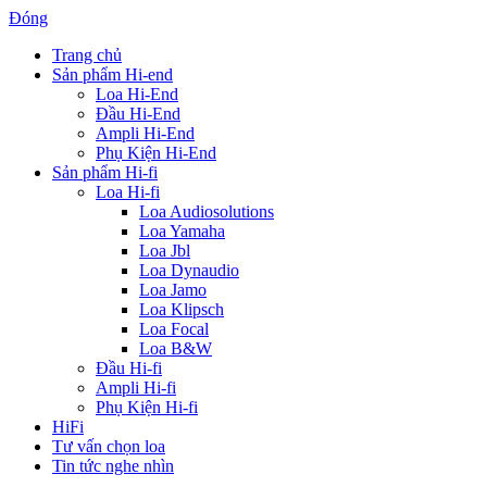
Đóng
Trang chủ
Sản phẩm Hi-end
Loa Hi-End
Đầu Hi-End
Ampli Hi-End
Phụ Kiện Hi-End
Sản phẩm Hi-fi
Loa Hi-fi
Loa Audiosolutions
Loa Yamaha
Loa Jbl
Loa Dynaudio
Loa Jamo
Loa Klipsch
Loa Focal
Loa B&W
Đầu Hi-fi
Ampli Hi-fi
Phụ Kiện Hi-fi
HiFi
Tư vấn chọn loa
Tin tức nghe nhìn