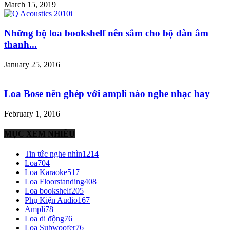
March 15, 2019
Những bộ loa bookshelf nên sắm cho bộ dàn âm
thanh...
January 25, 2016
Loa Bose nên ghép với ampli nào nghe nhạc hay
February 1, 2016
MỤC XEM NHIỀU
Tin tức nghe nhìn
1214
Loa
704
Loa Karaoke
517
Loa Floorstanding
408
Loa bookshelf
205
Phụ Kiện Audio
167
Ampli
78
Loa di động
76
Loa Subwoofer
76