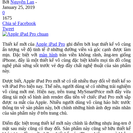
Bởi
Nguyễn Lan
-
January 25, 2019
0
1675
Chia sẻ Facebook
Tweet
Thiết kế mới của
Apple iPad Pro
ghi điểm bởi loạt thiết kế vô cùng
ấn tượng về độ tinh tế ở những đường viền và góc cạnh được làm
mịn. Đặc biệt với
màn hình
tràn viền không rãnh, ăng-ten giống
iPhone, đây là một thiết kế vô cùng đặc biệt khiến mọi tín đồ công
nghệ phải sửng sốt trước vẻ đẹp đầy chất nghệ thuật của sản phẩm
này.
Được biết, Apple iPad Pro mới sẽ có rất nhiều thay đổi về thiết kế so
với iPad Pro hiện nay. Thế nên, người dùng sẽ có những trải nghiệm
vô cùng mới mẻ. Hiện nay, trên trang MySmartPrice mới đây vừa
đăng tải một số hình ảnh render đầu tiên về chiếc iPad Pro mới sắp
được ra mắt của Apple. Nhiều người dùng vô cùng háo hức trước
thông tin về sản phẩm này, bởi chính những hình ảnh đẹp mãn nhãn
của sản phẩm này ở trên trang chủ.
Điểm đặc biệt trong thiết kế mới này chính là đường nhựa ăng-ten ở
mặt sau máy cũng có thay đối. Sản phẩm này cũng sở hữu thiết kế