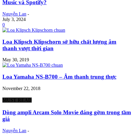
Music và Spotify?
Nguyễn Lan
-
July 3, 2024
0
Loa Klipsch Klipschorn sở hữu chất lượng âm
thanh vượt thời gian
May 30, 2019
Loa Yamaha NS-B700 – Âm thanh trung thực
November 22, 2018
MUST READ
Dòng ampli Arcam Solo Movie đáng gờm trong tầm
giá
Nguyễn Lan
-