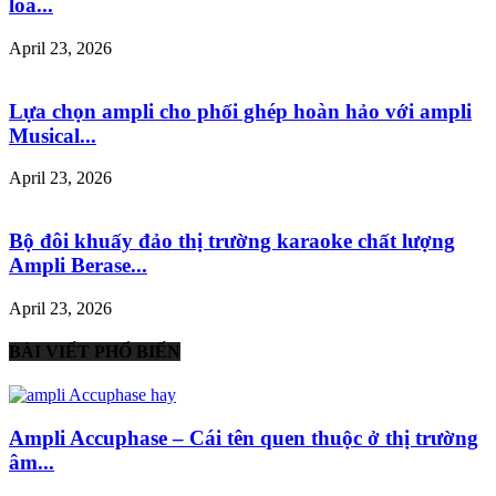
loa...
April 23, 2026
Lựa chọn ampli cho phối ghép hoàn hảo với ampli
Musical...
April 23, 2026
Bộ đôi khuấy đảo thị trường karaoke chất lượng
Ampli Berase...
April 23, 2026
BÀI VIẾT PHỔ BIẾN
Ampli Accuphase – Cái tên quen thuộc ở thị trường
âm...