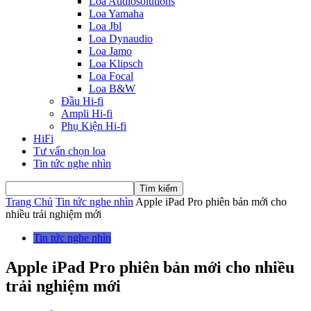
Loa Audiosolutions
Loa Yamaha
Loa Jbl
Loa Dynaudio
Loa Jamo
Loa Klipsch
Loa Focal
Loa B&W
Đầu Hi-fi
Ampli Hi-fi
Phụ Kiện Hi-fi
HiFi
Tư vấn chọn loa
Tin tức nghe nhìn
Trang Chủ
Tin tức nghe nhìn
Apple iPad Pro phiên bản mới cho
nhiều trải nghiệm mới
Tin tức nghe nhìn
Apple iPad Pro phiên bản mới cho nhiều
trải nghiệm mới