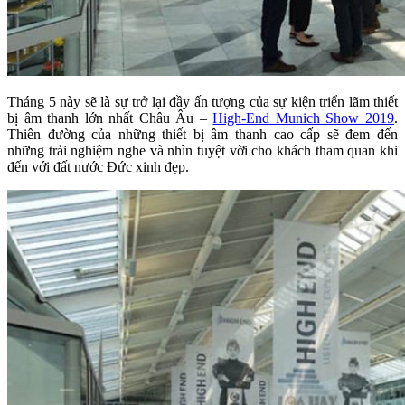
Tháng 5 này sẽ là sự trở lại đầy ấn tượng của sự kiện triển lãm thiết
bị âm thanh lớn nhất Châu Âu –
High-End Munich Show 2019
.
Thiên đường của những thiết bị âm thanh cao cấp sẽ đem đến
những trải nghiệm nghe và nhìn tuyệt vời cho khách tham quan khi
đến với đất nước Đức xinh đẹp.