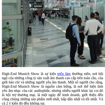
High-End Munich Show là sự kiện
triển lãm
thường niên, nơi hội
ngộ của những công ty sản xuất âm thanh cao cấp trên toàn cầu, của
giới báo chí và những người yêu âm thanh. Một số người cho rằng,
High-End Munich Show là nguồn cảm hứng, là nơi thể hiện tình
yêu âm nhạc của các audiophile, nhưng nhiều người khác lại coi đó
là hội trợ thương mại, là một ngày để kinh doanh, giới thiệu đến
công chúng những sản phẩm mới nhất, hấp dẫn nhất và tốt nhất. Và
cả 2 ý kiến đó đều không sai.