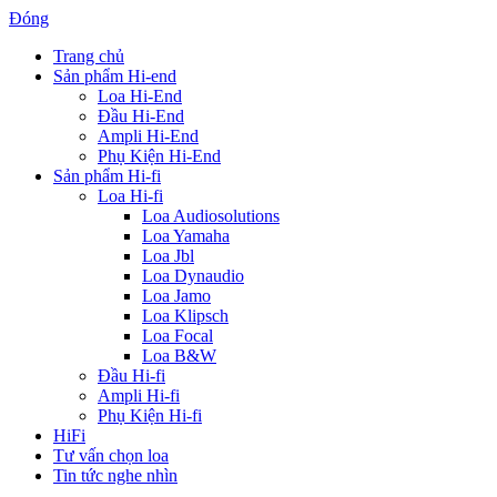
Đóng
Trang chủ
Sản phẩm Hi-end
Loa Hi-End
Đầu Hi-End
Ampli Hi-End
Phụ Kiện Hi-End
Sản phẩm Hi-fi
Loa Hi-fi
Loa Audiosolutions
Loa Yamaha
Loa Jbl
Loa Dynaudio
Loa Jamo
Loa Klipsch
Loa Focal
Loa B&W
Đầu Hi-fi
Ampli Hi-fi
Phụ Kiện Hi-fi
HiFi
Tư vấn chọn loa
Tin tức nghe nhìn