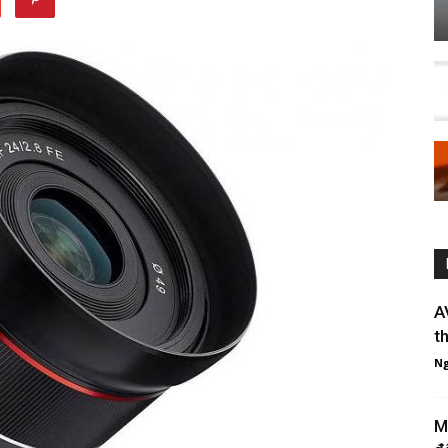
A
th
Ng
M