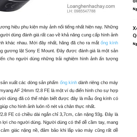
đ
Ng
ương hiệu phụ kiện máy ảnh nổi tiếng nhất hiện nay. Những
X
ười dùng đánh giá rất cao về khả năng cung cấp hình ảnh
Q
 ảnh khác nhau. Mới đây nhất, hãng đã cho ra mắt
ống kính
Ng
 gương lật Sony E Mount. Đây được đánh giá là một sản
ến cho người dùng những trải nghiệm hình ảnh ấn tượng
sản xuất các dòng sản phẩm
ống kính
dành riêng cho máy
myang AF 24mm f2.8 FE là một ví dụ điển hình cho sự hợp
ời dùng đã có thể nhận biết được đây là mẫu ống kính có
iúp cho hình ảnh luôn rõ nét và chân thực nhất.
2.8 FE có chiều dài ngắn chỉ 3,7cm, cân nặng 93g. Đây là
 lợi cho người dùng. Người dùng có thể dễ cầm tay, mang
 giác nặng nề, đảm bảo khi lắp vào máy cũng rất dễ