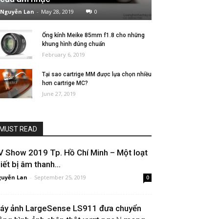
Nguyễn Lan
-
May 28, 2019
0
Ống kính Meike 85mm f1.8 cho những
khung hình đúng chuẩn
February 6, 2019
Tại sao cartrige MM được lựa chọn nhiều
hơn cartrige MC?
June 27, 2019
MUST READ
V Show 2019 Tp. Hồ Chí Minh – Một loạt
iết bị âm thanh...
uyễn Lan
-
September 25, 2019
0
áy ảnh LargeSense LS911 đưa chuyển