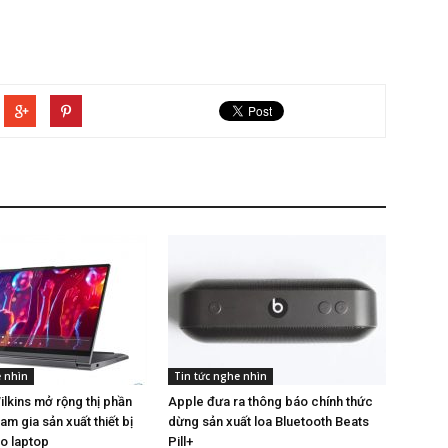
e nhìn
Tin tức nghe nhìn
lkins mở rộng thị phần
Apple đưa ra thông báo chính thức
am gia sản xuất thiết bị
dừng sản xuất loa Bluetooth Beats
o laptop
Pill+