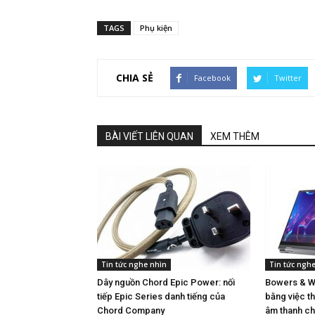
TAGS
Phụ kiện
CHIA SẺ
Facebook
Twitter
BÀI VIẾT LIÊN QUAN
XEM THÊM
Tin tức nghe nhìn
Tin tức ngh
Dây nguồn Chord Epic Power: nối
Bowers & Wi
tiếp Epic Series danh tiếng của
bằng việc th
Chord Company
âm thanh ch