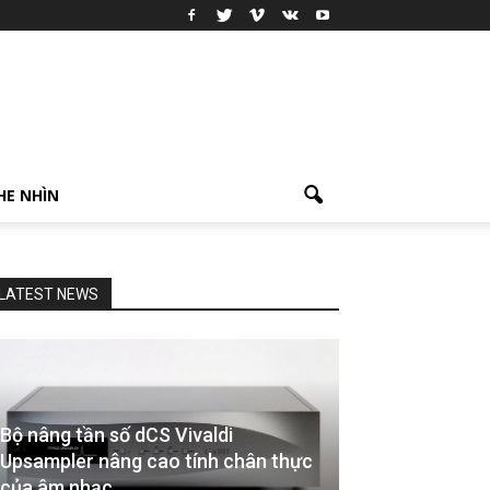
HE NHÌN
LATEST NEWS
Bộ nâng tần số dCS Vivaldi
Upsampler nâng cao tính chân thực
của âm nhạc