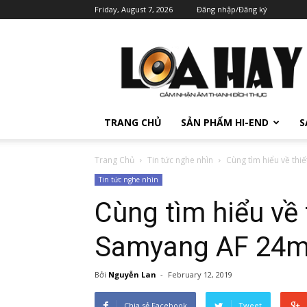
Friday, August 7, 2026
Đăng nhập/Đăng ký
TRANG CHỦ
SẢN PHẨM HI-END
S
Trang Chủ
Tin tức nghe nhìn
Cùng tìm hiểu về t
Tin tức nghe nhìn
Cùng tìm hiểu về
Samyang AF 24m
Bởi
Nguyễn Lan
-
February 12, 2019
Chia sẻ Facebook
Tweet