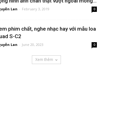
ộng hình ảnh chân thật vượt ngoài mong...
uyễn Lan
-
February 3, 2019
0
em phim chất, nghe nhạc hay với mẫu loa
uad S-C2
uyễn Lan
-
June 20, 2023
0
Xem thêm