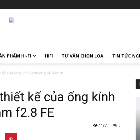
ẢN PHẨM HI-FI
HIFI
TƯ VẤN CHỌN LOA
TIN TỨC NG
hiết kế của ống kính Samyang AF 24mm...
 thiết kế của ống kính
m f2.8 FE
1187
0