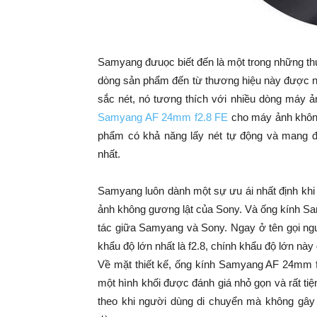
Samyang đưuọc biết đến là một trong những th
dòng sản phẩm đến từ thương hiệu này được ng
sắc nét, nó tương thích với nhiều dòng máy
Samyang AF 24mm f2.8 FE
cho máy ảnh không
phẩm có khả năng lấy nét tự động và mang đ
nhất.
Samyang luôn dành một sự ưu ái nhất định khi 
ảnh không gương lật của Sony. Và ống kính Sa
tác giữa Samyang và Sony. Ngay ở tên gọi ngư
khẩu độ lớn nhất là f2.8, chính khẩu độ lớn này g
Về mặt thiết kế, ống kính Samyang AF 24mm f
một hình khối được đánh giá nhỏ gọn và rất tiện
theo khi người dùng di chuyển mà không gây cảm