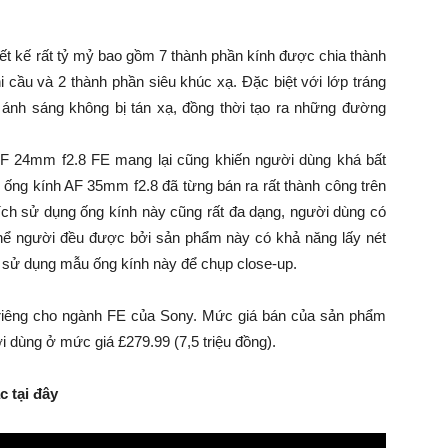
thiết kế rất tỷ mỷ bao gồm 7 thành phần kính được chia thành
 cầu và 2 thành phần siêu khúc xạ. Đặc biệt với lớp tráng
p ánh sáng không bị tán xạ, đồng thời tạo ra những đường
 AF 24mm f2.8 FE mang lại cũng khiến người dùng khá bất
g ống kính AF 35mm f2.8 đã từng bán ra rất thành công trên
ích sử dụng ống kính này cũng rất đa dạng, người dùng có
thể người đều được bởi sản phẩm này có khả năng lấy nét
hể sử dụng mẫu ống kính này để chụp close-up.
 riêng cho ngành FE của Sony. Mức giá bán của sản phẩm
ời dùng ở mức giá £279.99 (7,5 triệu đồng).
 tại đây