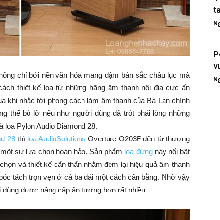
t
Ng
P
v
không chỉ bởi nền văn hóa mang đậm bản sắc châu lục mà
Ng
ách thiết kế loa từ những hãng âm thanh nội địa cực ấn
qua khi nhắc tới phong cách làm âm thanh của Ba Lan chính
ng thể bỏ lỡ nếu như người dùng đã trót phải lòng những
à loa Pylon Audio Diamond 28.
nd 28
thì
loa AudioSolutions
Overture O203F đến từ thương
là một sự lựa chọn hoàn hảo. Sản phẩm
loa đứng
này nổi bật
 chọn và thiết kế cẩn thẩn nhằm đem lại hiệu quả âm thanh
bóc tách trọn vẹn ở cả ba dải một cách cân bằng. Nhờ vậy
 dùng được nâng cấp ấn tượng hơn rất nhiều.