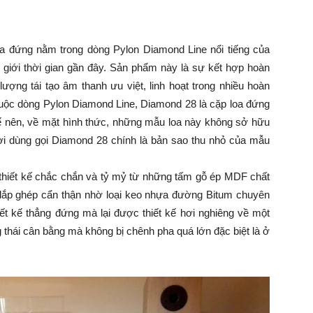
oa đứng nằm trong dòng Pylon Diamond Line nổi tiếng của
ế giới thời gian gần đây. Sản phẩm này là sự kết hợp hoàn
lượng tái tạo âm thanh ưu việt, linh hoạt trong nhiều hoàn
huộc dòng Pylon Diamond Line, Diamond 28 là cặp loa đứng
ế nên, về mặt hình thức, những mẫu loa này không sở hữu
ời dùng gọi Diamond 28 chính là bản sao thu nhỏ của mẫu
thiết kế chắc chắn và tỷ mỷ từ những tấm gỗ ép MDF chất
lắp ghép cẩn thận nhờ loại keo nhựa đường Bitum chuyên
iết kế thẳng đứng mà lại được thiết kế hơi nghiêng về một
thái cân bằng mà không bị chênh pha quá lớn đặc biệt là ở