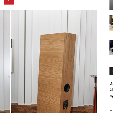
D
c
Ng
T