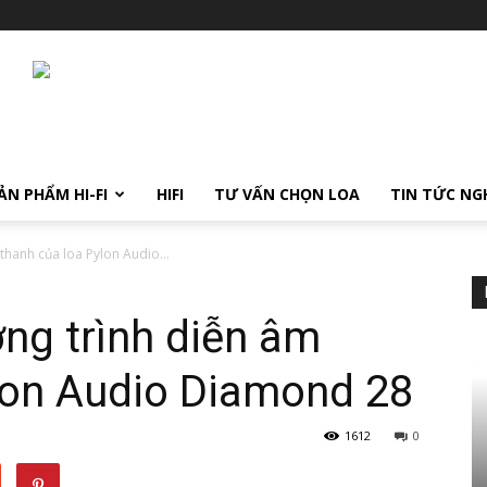
ẢN PHẨM HI-FI
HIFI
TƯ VẤN CHỌN LOA
TIN TỨC NG
thanh của loa Pylon Audio...
ợng trình diễn âm
lon Audio Diamond 28
1612
0