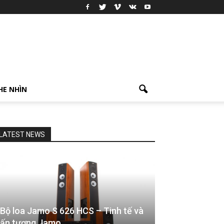
HE NHÌN
LATEST NEWS
Bộ loa Jamo S 626 HCS – Tinh tế và
ấn tượng Jamo