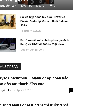
Nguyễn Lan
-
November 18, 2017
0
Sự kết hợp hoàn mỹ của Lucxar và
Diesis Audio tại Munich Hi-Fi Deluxe
2019
February 8, 2020
BenQ ra mắt máy chiếu phim gia đình
BenQ 4K HDR W1700 tại Việt Nam
December 15, 2018
MUST READ
ây loa McIntosh – Mảnh ghép hoàn hảo
ho dàn âm thanh đỉnh cao
uyễn Lan
-
April 20, 2026
0
hương hiệu Focal tung ra thị trường mẫu