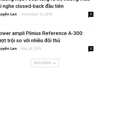
ai nghe closed-back đầu tiên
uyễn Lan
-
December 15, 2018
0
ower ampli Plinius Reference A-300:
ượt trội so với nhiều đối thủ
uyễn Lan
-
May 28, 2019
0
Xem thêm