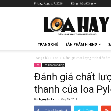
Friday, August 7, 2026
Đăng nhập/Đăng ký
TRANG CHỦ
SẢN PHẨM HI-END
S
Trang Chủ
Loa
Đánh giá chất lượng trình diễn âm 
Loa
Loa Floorstanding
Đánh giá chất lư
thanh của loa Py
Bởi
Nguyễn Lan
-
May 29, 2019
Chia sẻ Facebook
Tweet