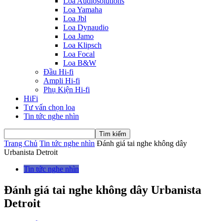
Loa Audiosolutions
Loa Yamaha
Loa Jbl
Loa Dynaudio
Loa Jamo
Loa Klipsch
Loa Focal
Loa B&W
Đầu Hi-fi
Ampli Hi-fi
Phụ Kiện Hi-fi
HiFi
Tư vấn chọn loa
Tin tức nghe nhìn
Trang Chủ
Tin tức nghe nhìn
Đánh giá tai nghe không dây
Urbanista Detroit
Tin tức nghe nhìn
Đánh giá tai nghe không dây Urbanista
Detroit