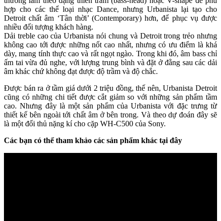
thường làm theo dạng thiên trầm (bass-head) hoặc V-shape để phù
hợp cho các thể loại nhạc Dance, nhưng Urbanista lại tạo cho
Detroit chất âm ‘Tân thời’ (Contemporary) hơn, để phục vụ được
nhiều đối tượng khách hàng.
Dải treble cao của Urbanista nói chung và Detroit trong trẻo nhưng
không cao tới được những nốt cao nhất, nhưng có ưu điểm là khá
dày, mang tính thực cao và rất ngọt ngào. Trong khi đó, âm bass chỉ
ấm tai vừa đủ nghe, với lượng trung bình và đặt ở đằng sau các dải
âm khác chứ không đạt được độ trầm và độ chắc.
Được bán ra ở tầm giá dưới 2 triệu đồng, thế nên, Urbanista Detroit
cũng có những chi tiết được cắt giảm so với những sản phẩm tầm
cao. Nhưng đây là một sản phẩm của Urbanista với đặc trưng từ
thiết kế bên ngoài tới chất âm ở bên trong. Và theo dự đoán đây sẽ
là một đối thủ nặng kí cho cặp WH-C500 của Sony.
Các bạn có thể tham khảo các sản phẩm khác tại đây