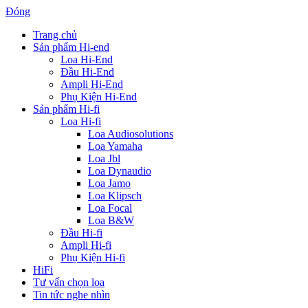
Đóng
Trang chủ
Sản phẩm Hi-end
Loa Hi-End
Đầu Hi-End
Ampli Hi-End
Phụ Kiện Hi-End
Sản phẩm Hi-fi
Loa Hi-fi
Loa Audiosolutions
Loa Yamaha
Loa Jbl
Loa Dynaudio
Loa Jamo
Loa Klipsch
Loa Focal
Loa B&W
Đầu Hi-fi
Ampli Hi-fi
Phụ Kiện Hi-fi
HiFi
Tư vấn chọn loa
Tin tức nghe nhìn