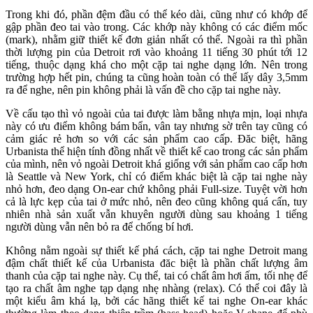
Trong khi đó, phần đệm đầu có thể kéo dài, cũng như có khớp để
gập phần đeo tai vào trong. Các khớp này không có các điểm mốc
(mark), nhằm giữ thiết kế đơn giản nhất có thể. Ngoài ra thì phần
thời lượng pin của Detroit rơi vào khoảng 11 tiếng 30 phút tới 12
tiếng, thuộc dạng khá cho một cặp tai nghe dạng lớn. Nên trong
trường hợp hết pin, chúng ta cũng hoàn toàn có thể lấy dây 3,5mm
ra để nghe, nên pin không phải là vấn đề cho cặp tai nghe này.
Về cấu tạo thì vỏ ngoài của tai được làm bằng nhựa mịn, loại nhựa
này có ưu điểm không bám bẩn, vân tay nhưng sờ trên tay cũng có
cảm giác rẻ hơn so với các sản phẩm cao cấp. Đăc biệt, hãng
Urbanista thể hiện tính đồng nhất về thiết kế cao trong các sản phẩm
của mình, nên vỏ ngoài Detroit khá giống với sản phẩm cao cấp hơn
là Seattle và New York, chỉ có điểm khác biệt là cặp tai nghe này
nhỏ hơn, đeo dạng On-ear chứ không phải Full-size. Tuyệt vời hơn
cả là lực kẹp của tai ở mức nhỏ, nên đeo cũng không quá cấn, tuy
nhiên nhà sản xuất vẫn khuyên người dùng sau khoảng 1 tiếng
người dùng vẫn nên bỏ ra để chống bí hơi.
Không nằm ngoài sự thiết kế phá cách, cặp tai nghe Detroit mang
đậm chất thiết kế của Urbanista đăc biệt là phần chất lượng âm
thanh của cặp tai nghe này. Cụ thể, tai có chất âm hơi ấm, tối nhẹ để
tạo ra chất âm nghe tạp dạng nhẹ nhàng (relax). Có thể coi đây là
một kiểu âm khá lạ, bởi các hãng thiết kế tai nghe On-ear khác