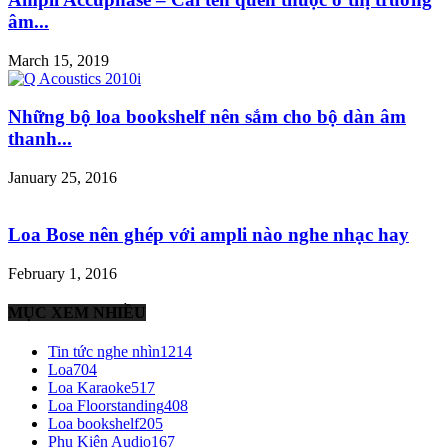
âm...
March 15, 2019
Những bộ loa bookshelf nên sắm cho bộ dàn âm
thanh...
January 25, 2016
Loa Bose nên ghép với ampli nào nghe nhạc hay
February 1, 2016
MỤC XEM NHIỀU
Tin tức nghe nhìn
1214
Loa
704
Loa Karaoke
517
Loa Floorstanding
408
Loa bookshelf
205
Phụ Kiện Audio
167