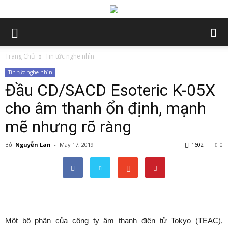
Trang Chủ
Tin tức nghe nhìn
Tin tức nghe nhìn
Đầu CD/SACD Esoteric K-05X
cho âm thanh ổn định, mạnh
mẽ nhưng rõ ràng
Bởi
Nguyễn Lan
-
May 17, 2019
1602
0
Một bộ phận của công ty âm thanh điện tử Tokyo (TEAC),