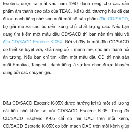
Esoteric được ra mắt vào năm 1987 dành riêng cho các sản
phẩm âm thanh cao cấp của TEAC. Kể từ đó, thương hiệu đã đạt
được danh tiếng nhờ sản xuất một số sản phẩm
đầu CD/SACD
,
bộ giải mã và các bộ đếm xung chủ chất lượng cao. Nếu bạn
đang tìm kiếm một mẫu đầu CD/SACD thì bạn nên tìm hiểu về
đầu CD/SACD Esoteric K-05X
. Bởi vì đây là một đầu CD/SACD
có thiết kế tuyệt vời, khả năng xử lí mạnh mẽ, cho âm thanh nổi
ấn tượng. Nếu bạn chỉ tìm kiếm một mẫu đầu CD thì nhà sản
xuất Emotiva, Tangent…danh tiếng là sự lựa chọn được khuyên
dùng bởi các chuyên gia.
Đầu CD/SACD Esoteric K-05X được hưởng lợi từ một số lượng
cải tiến nhỏ khác so với CD/SACD Esoteric K-05. Trong đó
CD/SACD Esoteric K-05 chỉ có hai DAC trên mỗi kênh,
CD/SACD Esoteric K-05X có bốn mạch DAC trên mỗi kênh giúp