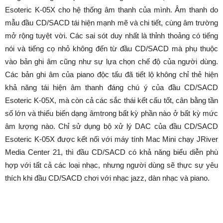
Esoteric K-05X cho hệ thống âm thanh của mình. Âm thanh do
mẫu đầu CD/SACD tái hiện mạnh mẽ và chi tiết, cùng âm trường
mở rộng tuyệt vời. Các sai sót duy nhất là thỉnh thoảng có tiếng
nói và tiếng cọ nhỏ không đến từ đầu CD/SACD mà phụ thuộc
vào bản ghi âm cũng như sự lựa chọn chế độ của người dùng.
Các bản ghi âm của piano độc tấu đã tiết lộ không chỉ thẻ hiện
khả năng tái hiện âm thanh đáng chú ý của đầu CD/SACD
Esoteric K-05X, mà còn cả các sắc thái kết cấu tốt, cân bằng tần
số lớn và thiếu biến dạng âmtrong bất kỳ phần nào ở bất kỳ mức
âm lượng nào. Chỉ sử dụng bộ xử lý DAC của đầu CD/SACD
Esoteric K-05X được kết nối với máy tính Mac Mini chạy JRiver
Media Center 21, thì đầu CD/SACD có khả năng biểu diễn phù
hợp với tất cả các loại nhạc, nhưng người dùng sẽ thực sự yêu
thích khi đầu CD/SACD chơi với nhạc jazz, dàn nhạc và piano.