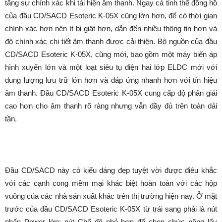
tăng sự chính xác khi tái hiện âm thanh. Ngay cả tinh thể đồng hồ
của đầu CD/SACD Esoteric K-05X cũng lớn hơn, để có thời gian
chính xác hơn nên ít bị giật hơn, dẫn đến nhiều thông tin hơn và
độ chính xác chi tiết âm thanh được cải thiện. Bộ nguồn của đầu
CD/SACD Esoteric K-05X, cũng mới, bao gồm một máy biến áp
hình xuyến lớn và một loạt siêu tụ điện hai lớp ELDC mới với
dung lượng lưu trữ lớn hơn và đáp ứng nhanh hơn với tín hiệu
âm thanh. Đầu CD/SACD Esoteric K-05X cung cấp độ phân giải
cao hơn cho âm thanh rõ ràng nhưng vẫn đầy đủ trên toàn dải
tần.
Đầu CD/SACD này có kiểu dáng đẹp tuyệt vời được điêu khắc
với các cạnh cong mềm mại khác biệt hoàn toàn với các hộp
vuông của các nhà sản xuất khác trên thị trường hiện nay. Ở mặt
trước của đầu CD/SACD Esoteric K-05X từ trái sang phải là nút
nhấn Power lớn; nút Chế độ nhỏ hơn để chọn chức năng lấy