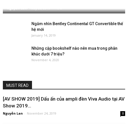
nghiệm âm thanh
Nguyễn Lan
-
May 28, 2019
0
Ngắm nhìn Bentley Continental GT Convertible thế
hệ mới
January 14, 2019
Những cặp bookshelf nào nên mua trong phân
khúc dưới 7 triệu?
November 4, 2020
MUST READ
[AV SHOW 2019] Dấu ấn của ampli đèn Viva Audio tại AV
Show 2019...
Nguyễn Lan
-
November 24, 2019
0