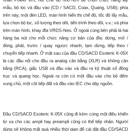
mẫu, bộ lọc và đầu vào (CD / SACD, Coax, Quang, USB); phía
trên này, một đèn LED, màn hình hiển thị chế độ, tốc độ lấy mẫu,
lựa chọn bộ lọc, số lượng theo dõi, tiến trình theo dõi, v.v.; và phía
trên màn hình, khay đĩa VRDS-Neo. Ở ngoài cùng bên phải là hai
hàng ba nút cho mỗi chức năng cơ bản của đĩa: dừng, mở /
đóng, phát, trước / quay ngược nhanh, tạm dừng, tiếp theo /
chuyển tiếp nhanh. Ở mặt sau của đầu CD/SACD Esoteric K-05X
là các đầu nối cho đầu ra analog cân bằng (XLR) và không cân
bằng (RCA), giắc USB và đầu vào và đầu ra kỹ thuật số đồng
trục và quang học. Ngoài ra còn có một đầu vào cho bộ đếm
xung chủ, một cột tiếp đất và đầu vào IEC cho dây nguồn.
Đầu CD/SACD Esoteric K-05X cũng đi kèm cùng một điều khiển
từ xa cho các ampli hay preampli cũng có thể tiếp nhận. Người
dùng sẽ không mất quá nhiều thời gian để cài đặt đầu CD/SACD