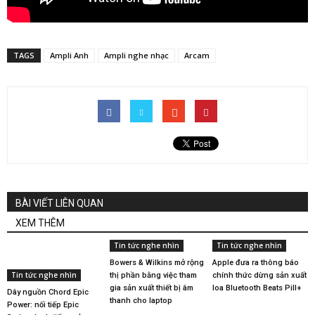
TAGS
Ampli Anh
Ampli nghe nhạc
Arcam
BÀI VIẾT LIÊN QUAN
XEM THÊM
Tin tức nghe nhìn
Tin tức nghe nhìn
Bowers & Wilkins mở rộng
Apple đưa ra thông báo
Tin tức nghe nhìn
thị phần bằng việc tham
chính thức dừng sản xuất
gia sản xuất thiết bị âm
loa Bluetooth Beats Pill+
Dây nguồn Chord Epic
thanh cho laptop
Power: nối tiếp Epic