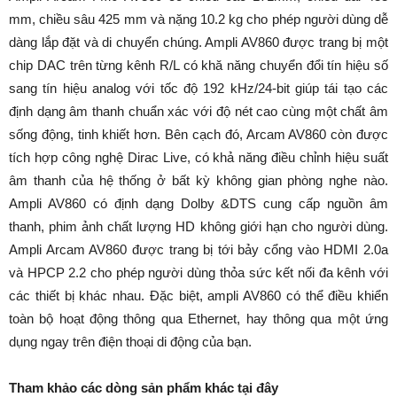
mm, chiều sâu 425 mm và nặng 10.2 kg cho phép người dùng dễ
dàng lắp đặt và di chuyển chúng. Ampli AV860 được trang bị một
chip DAC trên từng kênh R/L có khă năng chuyển đổi tín hiệu số
sang tín hiệu analog với tốc độ 192 kHz/24-bit giúp tái tạo các
định dạng âm thanh chuẩn xác với độ nét cao cùng một chất âm
sống động, tinh khiết hơn. Bên cạch đó, Arcam AV860 còn được
tích hợp công nghệ Dirac Live, có khả năng điều chỉnh hiệu suất
âm thanh của hệ thống ở bất kỳ không gian phòng nghe nào.
Ampli AV860 có định dạng Dolby &DTS cung cấp nguồn âm
thanh, phim ảnh chất lượng HD không giới hạn cho người dùng.
Ampli Arcam AV860 được trang bị tới bảy cổng vào HDMI 2.0a
và HPCP 2.2 cho phép người dùng thỏa sức kết nối đa kênh với
các thiết bị khác nhau. Đặc biệt, ampli AV860 có thể điều khiển
toàn bộ hoạt động thông qua Ethernet, hay thông qua một ứng
dụng ngay trên điện thoại di động của bạn.
Tham khảo các dòng sản phẩm khác tại đây