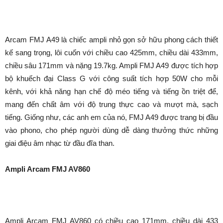
Arcam FMJ A49 là chiếc ampli nhỏ gọn sở hữu phong cách thiết
kế sang trọng, lôi cuốn với chiều cao 425mm, chiều dài 433mm,
chiều sâu 171mm và nặng 19.7kg. Ampli FMJ A49 được tích hợp
bộ khuếch đại Class G với công suất tích hợp 50W cho mỗi
kênh, với khả năng hạn chế độ méo tiếng và tiếng ồn triệt để,
mang đến chất âm với độ trung thực cao và mượt mà, sạch
tiếng. Giống như, các anh em của nó, FMJ A49 được trang bị đầu
vào phono, cho phép người dùng dễ dàng thưởng thức những
giai điệu âm nhạc từ đầu đĩa than.
Ampli Arcam FMJ AV860
Ampli Arcam FMJ AV860 có chiều cao 171mm, chiều dài 433