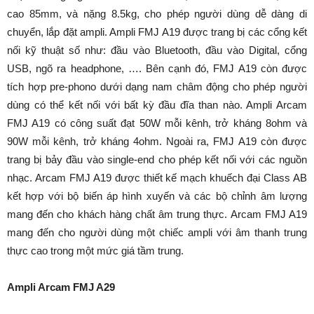
cao 85mm, và nặng 8.5kg, cho phép người dùng dễ dàng di
chuyển, lắp đặt ampli. Ampli FMJ A19 được trang bị các cổng kết
nối kỹ thuật số như: đầu vào Bluetooth, đầu vào Digital, cổng
USB, ngõ ra headphone, …. Bên cạnh đó, FMJ A19 còn được
tích hợp pre-phono dưới dạng nam châm động cho phép người
dùng có thể kết nối với bất kỳ đầu đĩa than nào. Ampli Arcam
FMJ A19 có công suất đạt 50W mỗi kênh, trở kháng 8ohm và
90W mỗi kênh, trở kháng 4ohm. Ngoài ra, FMJ A19 còn được
trang bị bảy đầu vào single-end cho phép kết nối với các nguồn
nhạc. Arcam FMJ A19 được thiết kế mạch khuếch đại Class AB
kết hợp với bộ biến áp hình xuyến và các bộ chỉnh âm lượng
mang đến cho khách hàng chất âm trung thực. Arcam FMJ A19
mang đến cho người dùng một chiếc ampli với âm thanh trung
thực cao trong một mức giá tầm trung.
Ampli Arcam FMJ A29