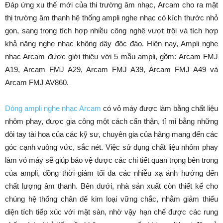
Đáp ứng xu thế mới của thi trường âm nhạc, Arcam cho ra mặt
thị trường âm thanh hệ thống ampli nghe nhạc có kích thước nhỏ
gọn, sang trọng tích hợp nhiều công nghệ vượt trội và tích hợp
khả năng nghe nhạc không dây độc đáo. Hiện nay, Ampli nghe
nhạc Arcam được giới thiệu với 5 mẫu ampli, gồm: Arcam FMJ
A19, Arcam FMJ A29, Arcam FMJ A39, Arcam FMJ A49 và
Arcam FMJ AV860.
Dòng ampli nghe nhạc Arcam
có vỏ máy được làm bằng chất liệu
nhôm phay, được gia công một cách cẩn thận, tỉ mỉ bằng những
đôi tay tài hoa của các kỹ sư, chuyên gia của hãng mang đến các
góc cạnh vuông vức, sắc nét. Việc sử dụng chất liệu nhôm phay
làm vỏ máy sẽ giúp bảo vệ được các chi tiết quan trọng bên trong
của ampli, đồng thời giảm tối đa các nhiễu xạ ảnh hưởng đến
chất lượng âm thanh. Bên dưới, nhà sản xuất còn thiết kế cho
chúng hệ thống chân đế kim loại vững chắc, nhằm giảm thiểu
diện tích tiếp xúc với mặt sàn, nhờ vậy hạn chế được các rung