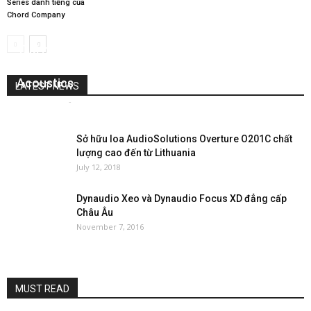
Series danh tiếng của
Chord Company
Trải nghiệm không gian âm thanh đẳng cấp cùng
loa Reference Radial Series của nhà MJ
Acoustics
LATEST NEWS
Nguyễn Lan
-
April 23, 2026
0
Sở hữu loa AudioSolutions Overture O201C chất
lượng cao đến từ Lithuania
July 12, 2018
Dynaudio Xeo và Dynaudio Focus XD đẳng cấp
Châu Âu
November 7, 2016
MUST READ