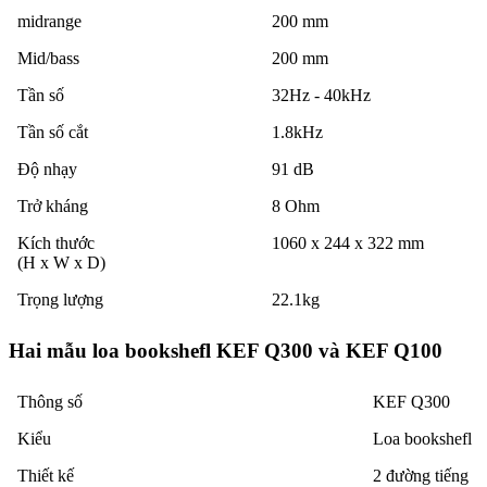
midrange
200 mm
Mid/bass
200 mm
Tần số
32Hz - 40kHz
Tần số cắt
1.8kHz
Độ nhạy
91 dB
Trở kháng
8 Ohm
Kích thước
1060 x 244 x 322 mm
(H x W x D)
Trọng lượng
22.1kg
Hai mẫu loa bookshefl KEF Q300 và KEF Q100
Thông số
KEF Q300
Kiểu
Loa bookshefl
Thiết kế
2 đường tiếng