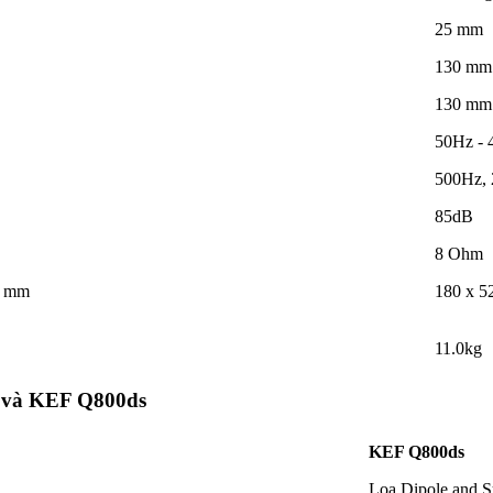
25 mm
130 mm
130 mm
50Hz -
500Hz, 
85dB
8 Ohm
2 mm
180 x 5
11.0kg
 và KEF Q800ds
KEF Q800ds
Loa Dipole and 