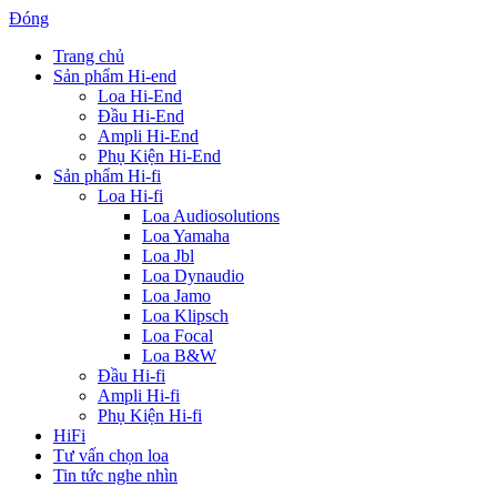
Đóng
Trang chủ
Sản phẩm Hi-end
Loa Hi-End
Đầu Hi-End
Ampli Hi-End
Phụ Kiện Hi-End
Sản phẩm Hi-fi
Loa Hi-fi
Loa Audiosolutions
Loa Yamaha
Loa Jbl
Loa Dynaudio
Loa Jamo
Loa Klipsch
Loa Focal
Loa B&W
Đầu Hi-fi
Ampli Hi-fi
Phụ Kiện Hi-fi
HiFi
Tư vấn chọn loa
Tin tức nghe nhìn