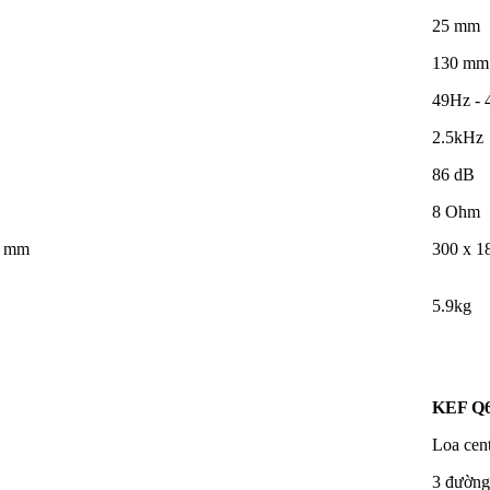
25 mm
130 mm
49Hz -
2.5kHz
86 dB
8 Ohm
2 mm
300 x 1
5.9kg
KEF Q6
Loa cen
3 đường