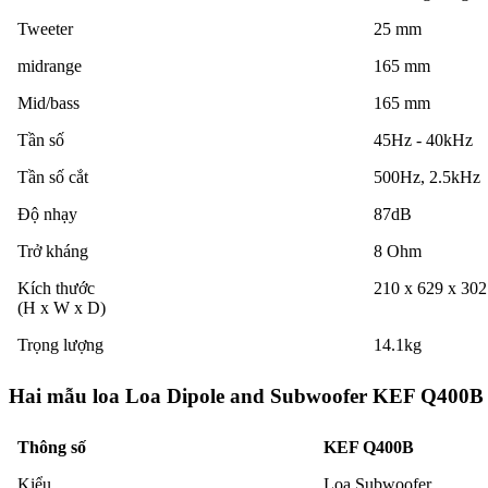
Tweeter
25 mm
midrange
165 mm
Mid/bass
165 mm
Tần số
45Hz - 40kHz
Tần số cắt
500Hz, 2.5kHz
Độ nhạy
87dB
Trở kháng
8 Ohm
Kích thước
210 x 629 x 30
(H x W x D)
Trọng lượng
14.1kg
Hai mẫu loa Loa Dipole and Subwoofer KEF Q400B
Thông số
KEF Q400B
Kiểu
Loa Subwoofer