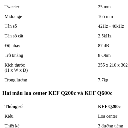
Tweeter
25 mm
Midrange
165 mm
Tần số
42Hz - 40kHz
Tần số cắt
2.5kHz
Độ nhạy
87 dB
Trở kháng
8 Ohm
Kích thước
355 x 210 x 30
(H x W x D)
Trọng lượng
7.7kg
Hai mẫu loa center KEF Q200c và KEF Q600c
Thông số
KEF Q200c
Kiểu
Loa center
Thiết kế
3 đường tiếng