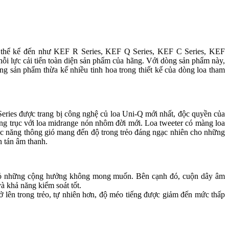
ó thể kể đến như KEF R Series, KEF Q Series, KEF C Series, KEF
ỗi lực cải tiến toàn diện sản phẩm của hãng. Với dòng sản phẩm này,
ng sản phẩm thừa kế nhiều tinh hoa trong thiết kế của dòng loa tham
eries được trang bị công nghệ củ loa Uni-Q mới nhất, độc quyền của
ùng trục với loa midrange nón nhôm đời mới. Loa tweeter có màng loa
ức năng thông gió mang đến độ trong trẻo đáng ngạc nhiên cho những
n tán âm thanh.
bỏ những cộng hưởng không mong muốn. Bên cạnh đó, cuộn dây âm
 khả năng kiểm soát tốt.
 lên trong trẻo, tự nhiên hơn, độ méo tiếng được giảm đến mức thấp