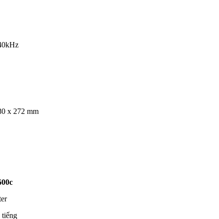
 40kHz
80 x 272 mm
00c
ter
 tiếng