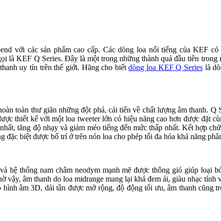
i-end với các sản phẩm cao cấp. Các dòng loa nổi tiếng của KEF c
i là KEF Q Series. Đây là một trong những thành quả đầu tiên trong n
hanh uy tín trên thế giới. Hãng cho biết
dòng loa KEF Q Series
là dò
àn toàn thư giãn những đột phá, cải tiến về chất lượng âm thanh. Q S
ược thiết kế với một loa tweeter lớn có hiệu năng cao hơn được đặt c
 nhất, tăng độ nhạy và giảm méo tiếng đến mức thấp nhất. Kết hợp ch
g đặc biệt được bố trí ở trên nón loa cho phép tối đa hóa khả năng phâ
g và hệ thống nam châm neodym mạnh mẽ được thông gió giúp loại 
vậy, âm thanh do loa midrange mang lại khá đem ái, giàu nhạc tính và
hình âm 3D, dải tần được mở rộng, độ động tối ưu, âm thanh cũng trở