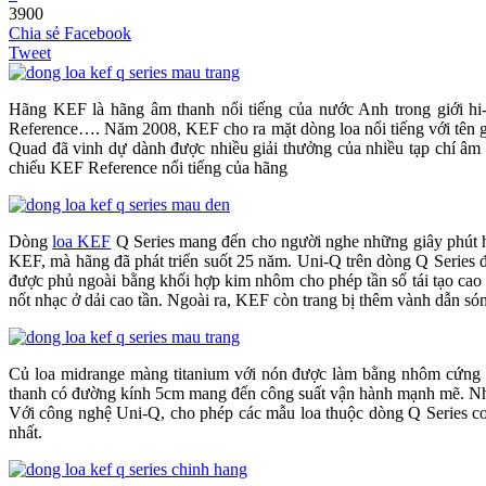
3900
Chia sẻ Facebook
Tweet
Hãng KEF là hãng âm thanh nổi tiếng của nước Anh trong giới h
Reference…. Năm 2008, KEF cho ra mặt dòng loa nổi tiếng với tên gọ
Quad đã vinh dự dành được nhiều giải thưởng của nhiều tạp chí âm t
chiếu KEF Reference nổi tiếng của hãng
Dòng
loa KEF
Q Series mang đến cho người nghe những giây phút ho
KEF, mà hãng đã phát triển suốt 25 năm. Uni-Q trên dòng Q Series đ
được phủ ngoài bằng khối hợp kim nhôm cho phép tần số tái tạo cao
nốt nhạc ở dải cao tần. Ngoài ra, KEF còn trang bị thêm vành dẫn són
Củ loa midrange màng titanium với nón được làm bằng nhôm cứn
thanh có đường kính 5cm mang đến công suất vận hành mạnh mẽ. Nhờ 
Với công nghệ Uni-Q, cho phép các mẫu loa thuộc dòng Q Series co 
nhất.