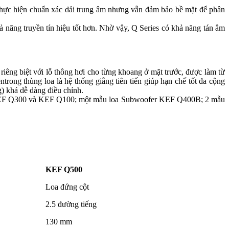
thực hiện chuẩn xác dải trung âm nhưng vẫn đảm bảo bề mặt để phân
năng truyền tín hiệu tốt hơn. Nhờ vậy, Q Series có khả năng tán âm
iêng biệt với lỗ thông hơi cho từng khoang ở mặt trước, được làm từ
ong thùng loa là hệ thống giằng tiên tiến giúp hạn chế tốt đa cộng
) khá dễ dàng điều chỉnh.
 KEF Q300 và KEF Q100; một mẫu loa Subwoofer KEF Q400B; 2 mẫu
KEF Q500
Loa đứng cột
2.5 đường tiếng
130 mm