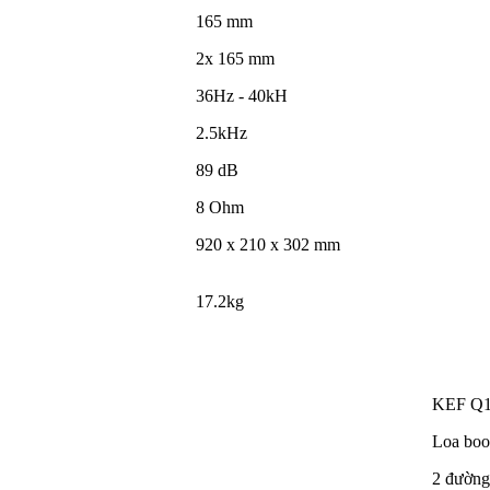
165 mm
2x 165 mm
36Hz - 40kH
2.5kHz
89 dB
8 Ohm
920 x 210 x 302 mm
17.2kg
KEF Q
Loa boo
2 đường