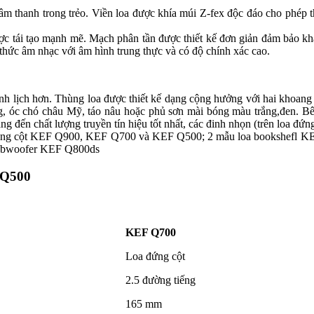
âm thanh trong trẻo. Viền loa được khía múi Z-fex độc đáo cho phép 
 tái tạo mạnh mẽ. Mạch phân tần được thiết kế đơn giản đảm bảo khả 
thức âm nhạc với âm hình trung thực và có độ chính xác cao.
h lịch hơn. Thùng loa được thiết kế dạng cộng hưởng với hai khoang r
, óc chó châu Mỹ, táo nâu hoặc phủ sơn mài bóng màu trắng,đen. Bêntr
đến chất lượng truyền tín hiệu tốt nhất, các đinh nhọn (trên loa đứng
a đứng cột KEF Q900, KEF Q700 và KEF Q500; 2 mẫu loa bookshefl
Subwoofer KEF Q800ds
 Q500
KEF Q700
Loa đứng cột
2.5 đường tiếng
165 mm