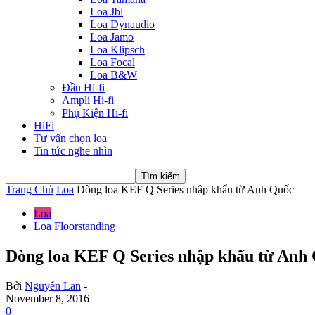
Loa Jbl
Loa Dynaudio
Loa Jamo
Loa Klipsch
Loa Focal
Loa B&W
Đầu Hi-fi
Ampli Hi-fi
Phụ Kiện Hi-fi
HiFi
Tư vấn chọn loa
Tin tức nghe nhìn
Trang Chủ
Loa
Dòng loa KEF Q Series nhập khẩu từ Anh Quốc
Loa
Loa Floorstanding
Dòng loa KEF Q Series nhập khẩu từ Anh
Bởi
Nguyễn Lan
-
November 8, 2016
0