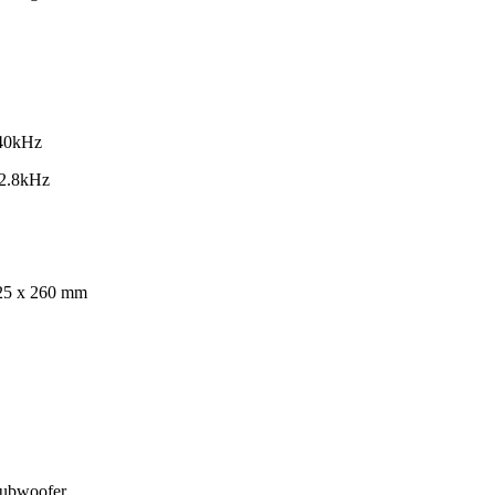
 40kHz
2.8kHz
25 x 260 mm
Subwoofer