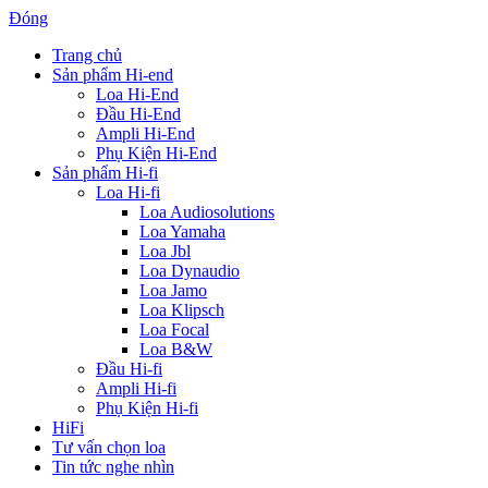
Đóng
Trang chủ
Sản phẩm Hi-end
Loa Hi-End
Đầu Hi-End
Ampli Hi-End
Phụ Kiện Hi-End
Sản phẩm Hi-fi
Loa Hi-fi
Loa Audiosolutions
Loa Yamaha
Loa Jbl
Loa Dynaudio
Loa Jamo
Loa Klipsch
Loa Focal
Loa B&W
Đầu Hi-fi
Ampli Hi-fi
Phụ Kiện Hi-fi
HiFi
Tư vấn chọn loa
Tin tức nghe nhìn