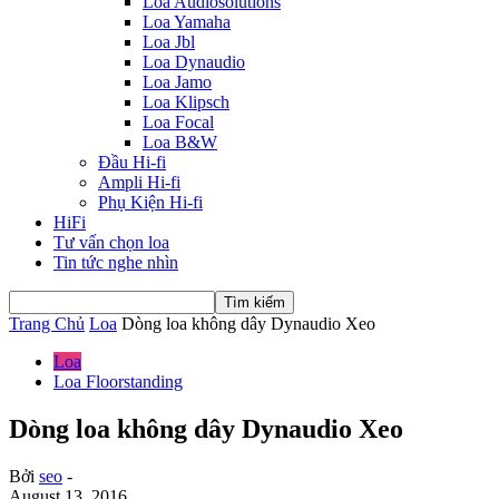
Loa Audiosolutions
Loa Yamaha
Loa Jbl
Loa Dynaudio
Loa Jamo
Loa Klipsch
Loa Focal
Loa B&W
Đầu Hi-fi
Ampli Hi-fi
Phụ Kiện Hi-fi
HiFi
Tư vấn chọn loa
Tin tức nghe nhìn
Trang Chủ
Loa
Dòng loa không dây Dynaudio Xeo
Loa
Loa Floorstanding
Dòng loa không dây Dynaudio Xeo
Bởi
seo
-
August 13, 2016