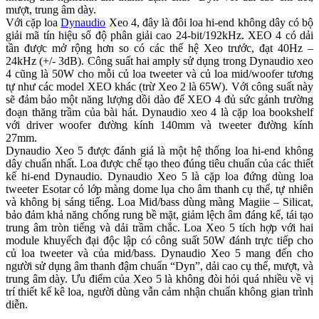
mượt, trung âm dày.
Với cặp loa
Dynaudio
Xeo 4, đây là đôi loa hi-end không dây có bộ
giải mã tín hiệu số độ phân giải cao 24-bit/192kHz. XEO 4 có dải
tần được mở rộng hơn so có các thế hệ Xeo trước, đạt 40Hz –
24kHz (+/- 3dB). Công suất hai amply sử dụng trong Dynaudio xeo
4 cũng là 50W cho mỗi củ loa tweeter và củ loa mid/woofer tương
tự như các model XEO khác (trừ Xeo 2 là 65W). Với công suất này
sẽ đảm bảo một năng lượng dồi dào để XEO 4 đủ sức gánh trường
đoạn thăng trầm của bài hát. Dynaudio xeo 4 là cặp loa bookshelf
với driver woofer đường kính 140mm và tweeter đường kính
27mm.
Dynaudio Xeo 5 được đánh giá là một hệ thống loa hi-end không
dây chuẩn nhất. Loa được chế tạo theo đúng tiêu chuẩn của các thiết
kế hi-end Dynaudio. Dynaudio Xeo 5 là cặp loa đứng dùng loa
tweeter Esotar có lớp màng dome lụa cho âm thanh cụ thể, tự nhiên
và không bị sáng tiếng. Loa Mid/bass dùng màng Magiie – Silicat,
bảo đảm khả năng chống rung bề mặt, giảm lệch âm đáng kể, tái tạo
trung âm tròn tiếng và dải trầm chắc. Loa Xeo 5 tích hợp với hai
module khuyếch đại độc lập có công suất 50W đánh trực tiếp cho
củ loa tweeter và của mid/bass. Dynaudio Xeo 5 mang đến cho
người sử dụng âm thanh đậm chuẩn “Dyn”, dải cao cụ thể, mượt, và
trung âm dày. Ưu điểm của Xeo 5 là không đòi hỏi quá nhiều về vị
trí thiết kế kê loa, người dùng vẫn cảm nhận chuẩn không gian trình
diễn.