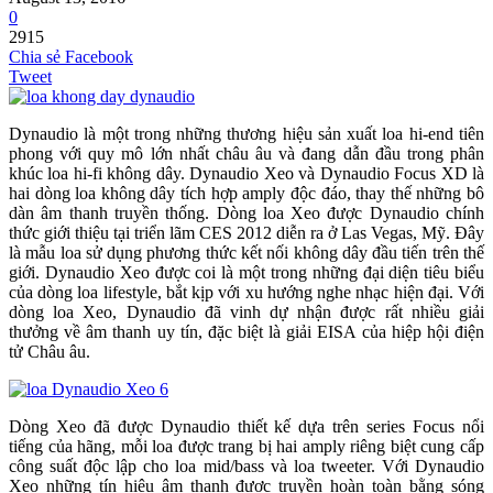
0
2915
Chia sẻ Facebook
Tweet
Dynaudio là một trong những thương hiệu sản xuất loa hi-end tiên
phong với quy mô lớn nhất châu âu và đang dẫn đầu trong phân
khúc loa hi-fi không dây. Dynaudio Xeo và Dynaudio Focus XD là
hai dòng loa không dây tích hợp amply độc đáo, thay thế những bô
dàn âm thanh truyền thống. Dòng loa Xeo được Dynaudio chính
thức giới thiệu tại triển lãm CES 2012 diễn ra ở Las Vegas, Mỹ. Đây
là mẫu loa sử dụng phương thức kết nối không dây đầu tiến trên thế
giới. Dynaudio Xeo được coi là một trong những đại diện tiêu biểu
của dòng loa lifestyle, bắt kịp với xu hướng nghe nhạc hiện đại. Với
dòng loa Xeo, Dynaudio đã vinh dự nhận được rất nhiều giải
thưởng về âm thanh uy tín, đặc biệt là giải EISA của hiệp hội điện
tử Châu âu.
Dòng Xeo đã được Dynaudio thiết kế dựa trên series Focus nổi
tiếng của hãng, mỗi loa được trang bị hai amply riêng biệt cung cấp
công suất độc lập cho loa mid/bass và loa tweeter. Với Dynaudio
Xeo những tín hiệu âm thanh được truyền hoàn toàn bằng sóng