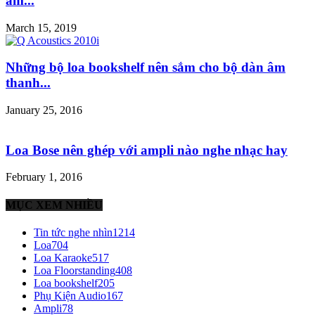
âm...
March 15, 2019
Những bộ loa bookshelf nên sắm cho bộ dàn âm
thanh...
January 25, 2016
Loa Bose nên ghép với ampli nào nghe nhạc hay
February 1, 2016
MỤC XEM NHIỀU
Tin tức nghe nhìn
1214
Loa
704
Loa Karaoke
517
Loa Floorstanding
408
Loa bookshelf
205
Phụ Kiện Audio
167
Ampli
78