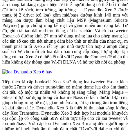
âm mang lại đáng ngạc nhiện. Vì thế người dùng có thể bố trí như
đặt trên kệ sách, treo tường, áp tường … Dynaudio Xeo 2 được
trang bị 2 driver (củ loa) gồm mid/bass đường kính 140 mm với
màng loa được làm bằng chất liệu MSP (Magnesium Silicate
Polymer) giúp chống rung bề mặt và giảm nhiễu âm đáng kể. Từ
đó, giúp tái tạo dải mid tròn tiếng, dải bass chắc. Và củ loa tweeter
Esotar có đường kính 27 mm sử dụng màng lụa cho phép mang lại
các tần số cao chi tiết nhưng đảm bảo tính tự nhiên của nhạc cụ. m
thanh phát ra từ Xeo 2 rất uy lực nhờ được tích hợp 2 ampli công
suất 65 W cho mỗi củ loa đảm bảo cung cấp năng lượng độc lập
từng củ loa. Xeo 2 có thể kết nối với Dynaudio Connect để nhận tín
hiệu không dây thông qua Wi-Fi DLNA và hỗ trợ kết nối đa phòng.
Tiếp theo là cặp bookself Xeo 3 sử dụng loa tweeter Esotar kích
thước 27mm và driver trung/trầm có màng dome lụa cho âm thanh
chi tiết, độ mộc tự nhiên và không bị sáng tiếng. Màng Magie –
Silicat được sử dụng trong củ loa mid/bass có kích thước 14,5 cm,
giúp chống rung bề mặt, giảm nhiễu âm, tái tạo trung âm tròn tiếng
và dải trầm chắc. Dynaudio Xeo 3 là thiết bị thu phát sóng không
dây Xeo Transmitte. Dynaudio Xeo 3 tích hợp hai module khuyếch
đại độc lập có công suất 50W đánh trực tiếp cho củ loa tweeter và
loa mid/bass. Với cặp loa Dynaudio Xeo 3 mang đến người nghe
những trải nghiêmk âm thanh đậm chất “Dyn”với dải cao chi tiết,