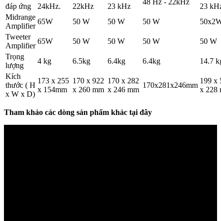
48 Hz - 22kHz
đáp ứng
24kHz.
22kHz
23 kHz
23 kH
Midrange
65W
50 W
50 W
50 W
50x2
Amplifier
Tweeter
65W
50 W
50 W
50 W
50 W
Amplifier
Trọng
4 kg
6.5kg
6.4kg
6.4kg
14.7 k
lượng
Kích
173 x 255
170 x 922
170 x 282
199 x 
thước ( H
170x281x246mm
x 154mm
x 260 mm
x 246 mm
x 228
x W x D)
Tham khảo các dòng sản phẩm khác tại đây