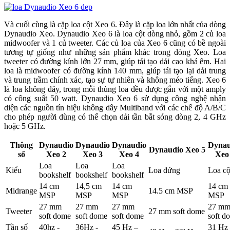
Và cuối cùng là cặp loa cột Xeo 6. Đây là cặp loa lớn nhất của dòng
Dynaudio Xeo. Dynaudio Xeo 6 là loa cột dòng nhỏ, gồm 2 củ loa
midwoofer và 1 củ tweeter. Các củ loa của Xeo 6 cũng có bề ngoài
tương tự giống như những sản phẩm khác trong dòng Xeo. Loa
tweeter có đường kính lớn 27 mm, giúp tái tạo dải cao khá êm. Hai
loa là midwoofer có đường kính 140 mm, giúp tái tạo lại dải trung
và trung trầm chính xác, tạo sự tự nhiên và không méo tiếng. Xeo 6
là loa không dây, trong mỗi thùng loa đều được gắn với một amply
có công suất 50 watt. Dynaudio Xeo 6 sử dụng công nghệ nhận
diện các nguồn tín hiệu không dây Multiband với các chế độ A/B/C
cho phép người dùng có thể chọn dải tần bắt sóng dòng 2, 4 GHz
hoặc 5 GHz.
Thông
Dynaudio
Dynaudio
Dynaudio
Dynau
Dynaudio Xeo 5
số
Xeo 2
Xeo 3
Xeo 4
Xeo
Loa
Loa
Loa
Kiểu
Loa đứng
Loa cộ
bookshelf
bookshelf
bookshelf
14 cm
14,5 cm
14 cm
14 cm
Midrange
14.5 cm MSP
MSP
MSP
MSP
MSP
27 mm
27 mm
27 mm
27 m
Tweeter
27 mm soft dome
soft dome
soft dome
soft dome
soft d
Tần số
40hz -
36Hz -
45 Hz –
31 Hz