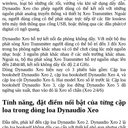
wireless, loại bỏ những rắc rối, vướng víu khi sử dụng dây dẫn.
Dynaudio Xeo cho phép người dùng có thể kết nối với những
nguồn phát analog truyến thống và thiết bị Xeo Transmitter. Ngoài
ra, người dùng cũng có thể phát nhạc trực tiếp từ các file lossless
trên máy tính thông qua cổng USB, hoặc thông qua các đầu phát/cơ
digital có ngõ quang.
Dynaudio Xeo hỗ trợ kết nối đa phòng không dây. Với một bộ thu
phát sóng Xeo Transmitter người dùng có thể bố trí đến 3 đôi Xeo
trong ba phòng nghe khác nhau và có thể chơi cùng lúc một nguồn
nhạc hoặc 3 nguồn phát khác nhau ở các môi trường khác nhau.
Ngoài ra, bộ thu phát sóng Xeo Transmitter hỗ trợ nguồn nhạc lên
đến 24bit/48, kết nối không dây tốc độ 2.4 GHz.
Dòng Dynaudio Xeo hiện nay có 3 phiên bản gồm: Cặp loa
bookshelf Dynaudio Xeo 2, cặp loa bookshelf Dynaudio Xeo 4, và
cặp loa cột Dynaudio Xeo 6. Hai model Xeo số lẻ trước là: Cặp loa
bookshelf Dynaudio Xeo 3, cặp loa đứng Dynaudio Xeo 5 đã
ngừng sản xuất, thao vào đó là Xeo số chẵn (Xeo 2/4/6)
Tính năng, đặt điểm nổi bật của từng cặp
loa trong dòng loa Dynaudio Xeo
Đầu tiên, phải kể đến cặp loa Dynaudio Xeo 2. Dynaudio Xeo 2 là
cặp loa bookself không dây cao cấp với thiết kế nhỏ gọn nhưng chất