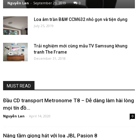
Nguyễn Lan
-
September 23, 2019
0
Loa âm trần B&W CCM632 nhỏ gọn và tiện dụng
July 25, 2019
Trải nghiệm mới cùng mẫu TV Samsung khung
tranh The Frame
December 31, 2018
MUST READ
Đầu CD transport Metronome T8 – Dễ dàng làm hài lòng
mọi tín đồ...
Nguyễn Lan
-
April 14, 2020
0
Nâng tầm giọng hát với loa JBL Pasion 8