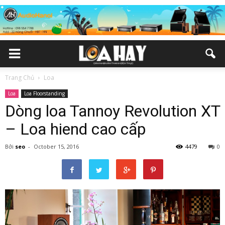
Trang Chủ
Loa
Loa
Loa Floorstanding
Dòng loa Tannoy Revolution XT
– Loa hiend cao cấp
Bởi
seo
-
October 15, 2016
4479
0