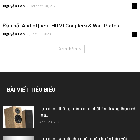
Nguyễn Lan
-
October 28, 2023
0
Đầu nối AudioQuest HDMI Couplers & Wall Plates
Nguyễn Lan
-
June 18, 2023
0
Xem thêm
BÀI VIẾT TIÊU BIỂU
Lựa chọn thông minh cho chất âm trung thực với
loa...
April 23, 2026
Lựa chọn ampli cho phối ghép hoàn hảo với