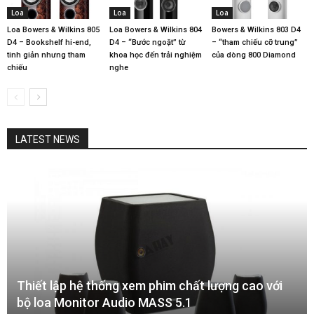
Loa
Loa
Loa
Loa Bowers & Wilkins 805
Loa Bowers & Wilkins 804
Bowers & Wilkins 803 D4
D4 – Bookshelf hi-end,
D4 – “Bước ngoặt” từ
– “tham chiếu cỡ trung”
tinh giản nhưng tham
khoa học đến trải nghiệm
của dòng 800 Diamond
chiếu
nghe
LATEST NEWS
Thiết lập hệ thống xem phim chất lượng cao với
bộ loa Monitor Audio MASS 5.1