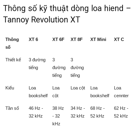
Thông số kỹ thuật dòng loa hiend –
Tannoy Revolution XT
Thông
XT 6
XT 6F
XT 8F
XT Mini
XT C
số
Thiết kế
3 đường
3
3
tiếng
đường
đường
tiếng
tiếng
Kiểu
Loa
Loa
Loa cột
Loa
Loa
bookshelf
cột
bookshelf
cennter
Tần số
46 Hz -
38 Hz
34 Hz -
68 Hz -
62 Hz -
32 kHz
- 32
32 kHz
52 kHz
52 kHz
kHz