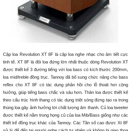
Cặp loa Revolution XT 8F là cặp loa nghe nhạc cho âm tiết cực
tinh tế. XT 8F là đôi loa đứng lớn nhất thuộc dòng Revolution XT
được thiết kế 3 đường tiếng với loa bass có kích thước 200mm,
loa mid/treble đồng trục. Tannoy đã bổ sung chức năng cho bass
reflex cho XT 8F có tác dụng phản hồi cho lỗ thoát hơi cộng
hưởng, giúp tiếng bass chắc và sâu hơn. Thân loa được thiết kế
theo cấu trúc hình thang có tác dụng triệt sóng đứng tạo ra trong
thùng loa gây ảnh hưởng tới chất lượng âm thanh. Củ loa tweeter
được thiết kế nằm trong họng củ của loa Mib/Bass giống như các
thiết kế đồng trục khác của Tannoy. Các Tần số cao được Xt 8F
xử lý để đến tai người nghe cách tự nhiên và không bị giao thoa