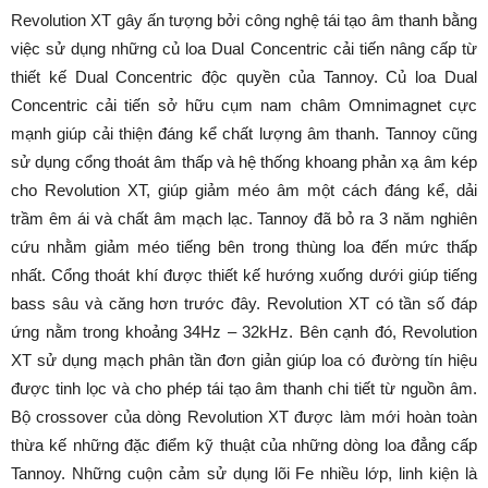
Revolution XT gây ấn tượng bởi công nghệ tái tạo âm thanh bằng
việc sử dụng những củ loa Dual Concentric cải tiến nâng cấp từ
thiết kế Dual Concentric độc quyền của Tannoy. Củ loa Dual
Concentric cải tiến sở hữu cụm nam châm Omnimagnet cực
mạnh giúp cải thiện đáng kể chất lượng âm thanh. Tannoy cũng
sử dụng cổng thoát âm thấp và hệ thống khoang phản xạ âm kép
cho Revolution XT, giúp giảm méo âm một cách đáng kể, dải
trầm êm ái và chất âm mạch lạc. Tannoy đã bỏ ra 3 năm nghiên
cứu nhằm giảm méo tiếng bên trong thùng loa đến mức thấp
nhất. Cổng thoát khí được thiết kế hướng xuống dưới giúp tiếng
bass sâu và căng hơn trước đây. Revolution XT có tần số đáp
ứng nằm trong khoảng 34Hz – 32kHz. Bên cạnh đó, Revolution
XT sử dụng mạch phân tần đơn giản giúp loa có đường tín hiệu
được tinh lọc và cho phép tái tạo âm thanh chi tiết từ nguồn âm.
Bộ crossover của dòng Revolution XT được làm mới hoàn toàn
thừa kế những đặc điểm kỹ thuật của những dòng loa đẳng cấp
Tannoy. Những cuộn cảm sử dụng lõi Fe nhiều lớp, linh kiện là