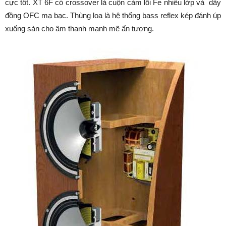
cực tốt. XT 6F có crossover là cuộn cảm lõi Fe nhiều lớp và dây
đồng OFC mạ bạc. Thùng loa là hệ thống bass reflex kép đánh úp
xuống sàn cho âm thanh mạnh mẽ ấn tượng.