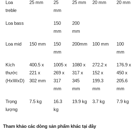
Loa
25 mm
25
25 mm
20 mm
20 mm
treble
mm
Loa bass
150
200
mm
mm
Loa mid
150 mm
150
200mm
100 mm
100
mm
mm
Kích
400.5 x
1005 x
1080 x
272.2 x
176.9 x
thước
221 x
269 x
317 x
152 x
450 x
(HxWxD)
302 mm
317
345
199.3
205.6
mm
mm
mm
mm
Trọng
7.5 kg
16.3
19.9 kg
3.7 kg
7.9 kg
lượng
kg
Tham khảo các dòng sản phẩm khác tại đây