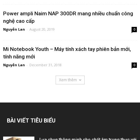
Power ampli Naim NAP 300DR mang nhiều chuẩn công
nghệ cao cấp
Nguyễn Lan
-
August 20, 2019
0
Mi Notebook Youth – Máy tính xách tay phiên bản mới,
tính năng mới
Nguyễn Lan
-
December 31, 2018
0
Xem thêm
BÀI VIẾT TIÊU BIỂU
Lựa chọn thông minh cho chất âm trung thực với