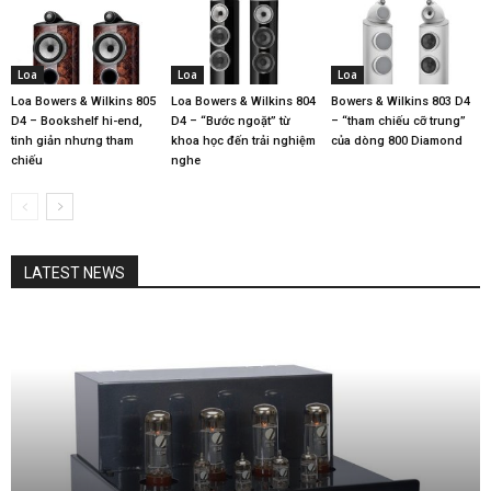
Loa
Loa
Loa
Loa Bowers & Wilkins 805
Loa Bowers & Wilkins 804
Bowers & Wilkins 803 D4
D4 – Bookshelf hi-end,
D4 – “Bước ngoặt” từ
– “tham chiếu cỡ trung”
tinh giản nhưng tham
khoa học đến trải nghiệm
của dòng 800 Diamond
chiếu
nghe
LATEST NEWS