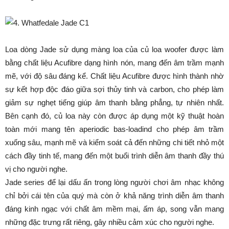
Loa dòng Jade sử dụng màng loa của củ loa woofer được làm
bằng chất liệu Acufibre dạng hình nón, mang đến âm trầm mạnh
mẽ, với độ sâu đáng kể. Chất liệu Acufibre được hình thành nhờ
sự kết hợp độc đáo giữa sợi thủy tinh và carbon, cho phép làm
giảm sự nghẹt tiếng giúp âm thanh bằng phẳng, tự nhiên nhất.
Bên cạnh đó, củ loa này còn được áp dụng một kỹ thuật hoàn
toàn mới mang tên aperiodic bas-loadind cho phép âm trầm
xuống sâu, mạnh mẽ và kiểm soát cả đến những chi tiết nhỏ một
cách đầy tinh tế, mang đến một buổi trình diễn âm thanh đầy thú
vị cho người nghe.
Jade series để lại dấu ấn trong lòng người chơi âm nhạc không
chỉ bởi cái tên của quý mà còn ở khả năng trình diễn âm thanh
đáng kinh ngạc với chất âm mềm mại, ấm áp, song vẫn mang
những đặc trưng rất riêng, gây nhiều cảm xúc cho người nghe.