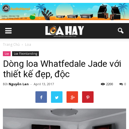
Trang Chủ
Loa
Loa
Loa Floorstanding
Dòng loa Whatfedale Jade với
thiết kế đẹp, độc
Bởi
Nguyễn Lan
-
April 13, 2017
2200
0