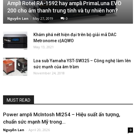
Ampli Rotel RA-1592 hay ampli PrimaLuna EVO
200 cho âm thanh trung tính và tự nhiên hơn?
Nguyễn Lan
-
May 27, 2019
0
Khám phá nét hiện đại trên bộ giải mã DAC
Metronome c|AQWO
May 13, 2021
Loa sub Yamaha YST-SW325 – Công nghệ làm lên
sức mạnh của âm trầm
November 24, 2018
MUST READ
Power ampli McIntosh MI254 – Hiệu suất ấn tượng,
chuẩn sức mạnh Mỹ trong...
Nguyễn Lan
-
April 20, 2026
0