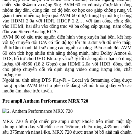
chiều sâu 364mm và nặng 9kg. AVM 60 có vỏ máy được làm bằng
nhôm dày dặn, cứng rắn, có độ bền cơ học cao giúp chống rung và
giảm thiểu nhiễu xạ hiệu quả.AVM 60 được trang bị một loạt cổng
vào HDMI 2.0a với HDR, HDCP 2.2,… với tám cổng cổng đầu
vào HDMI, hai đầu vào đồng trục và ba cổng cáp quang, năm cổng
đầu vảo Stereo Analog RCA.
AVM 60 có cấu trúc nguồn điện hình vòng xuyến hai bên, kết hợp
với bộ chuyển đổi D/A có tốc độ lọc tối ưu 32bit với độ méo thấp,
hỗ trợ âm thanh khi sử dụng các nguồn analog. Bên cạnh đó, AVM
60 còn tích hợp nhiều tính năng thông minh, như Dolby Atmos &
DTS, hỗ trợ cho UHD Blu-ray và xử lý tốt các nguồn nhạc có dung
lượng tới 4K60 (18,2 Gbps) qua HDMI 2.0a với HDR, đồng thời
cho phép chuyển đổi và định dạng video dung lượng lớn, chất
lượng cao.
Ngoài ra, tính năng DTS Play-Fi – Local và Streaming cũng được
trang bị cho AVM 60 cho phép dễ dàng kết nối không dây với các
nguồn âm nhạc trực tuyến.
Pre ampli Anthem Performance MRX 720
MRX 720 là một chiếc pre-ampli được khoác trên mình một lớp
khung nhôm dày với chiều cao 165mm, chiều rộng 439mm, chiều
sâu 375mm và nặng14kg. MRX 720 được trang bị bộ giải mã chuẩn