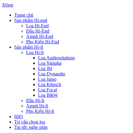
Đóng
Trang chủ
Sản phẩm Hi-end
Loa Hi-End
Đầu Hi-End
Ampli Hi-End
Phụ Kiện Hi-End
Sản phẩm Hi-fi
Loa Hi-fi
Loa Audiosolutions
Loa Yamaha
Loa Jbl
Loa Dynaudio
Loa Jamo
Loa Klipsch
Loa Focal
Loa B&W
Đầu Hi-fi
Ampli Hi-fi
Phụ Kiện Hi-fi
HiFi
Tư vấn chọn loa
Tin tức nghe nhìn