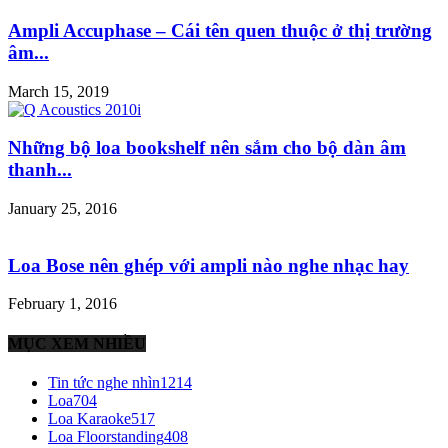
Ampli Accuphase – Cái tên quen thuộc ở thị trường
âm...
March 15, 2019
Những bộ loa bookshelf nên sắm cho bộ dàn âm
thanh...
January 25, 2016
Loa Bose nên ghép với ampli nào nghe nhạc hay
February 1, 2016
MỤC XEM NHIỀU
Tin tức nghe nhìn
1214
Loa
704
Loa Karaoke
517
Loa Floorstanding
408