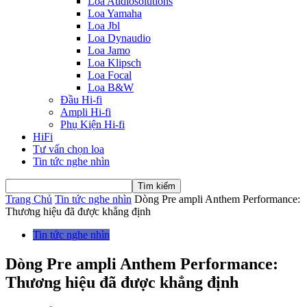
Loa Audiosolutions
Loa Yamaha
Loa Jbl
Loa Dynaudio
Loa Jamo
Loa Klipsch
Loa Focal
Loa B&W
Đầu Hi-fi
Ampli Hi-fi
Phụ Kiện Hi-fi
HiFi
Tư vấn chọn loa
Tin tức nghe nhìn
Trang Chủ
Tin tức nghe nhìn
Dòng Pre ampli Anthem Performance:
Thương hiệu đã được khẳng định
Tin tức nghe nhìn
Dòng Pre ampli Anthem Performance:
Thương hiệu đã được khẳng định