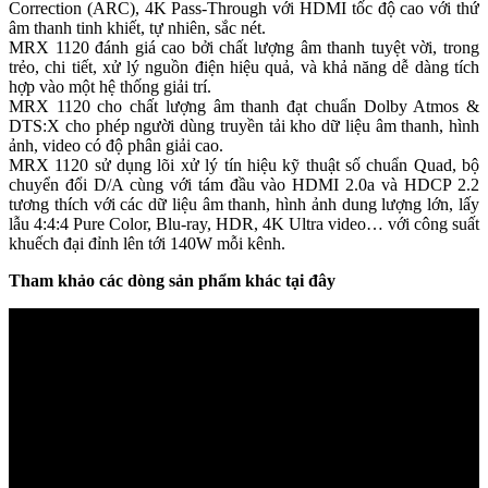
Correction (ARC), 4K Pass-Through với HDMI tốc độ cao với thứ
âm thanh tinh khiết, tự nhiên, sắc nét.
MRX 1120 đánh giá cao bởi chất lượng âm thanh tuyệt vời, trong
trẻo, chi tiết, xử lý nguồn điện hiệu quả, và khả năng dễ dàng tích
hợp vào một hệ thống giải trí.
MRX 1120 cho chất lượng âm thanh đạt chuẩn Dolby Atmos &
DTS:X cho phép người dùng truyền tải kho dữ liệu âm thanh, hình
ảnh, video có độ phân giải cao.
MRX 1120 sử dụng lõi xử lý tín hiệu kỹ thuật số chuẩn Quad, bộ
chuyển đổi D/A cùng với tám đầu vào HDMI 2.0a và HDCP 2.2
tương thích với các dữ liệu âm thanh, hình ảnh dung lượng lớn, lấy
lẫu 4:4:4 Pure Color, Blu-ray, HDR, 4K Ultra video… với công suất
khuếch đại đỉnh lên tới 140W mỗi kênh.
Tham khảo các dòng sản phẩm khác tại đây