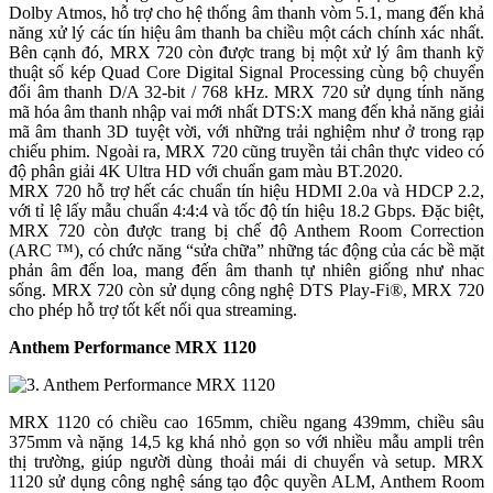
Dolby Atmos, hỗ trợ cho hệ thống âm thanh vòm 5.1, mang đến khả
năng xử lý các tín hiệu âm thanh ba chiều một cách chính xác nhất.
Bên cạnh đó, MRX 720 còn được trang bị một xử lý âm thanh kỹ
thuật số kép Quad Core Digital Signal Processing cùng bộ chuyển
đổi âm thanh D/A 32-bit / 768 kHz. MRX 720 sử dụng tính năng
mã hóa âm thanh nhập vai mới nhất DTS:X mang đến khả năng giải
mã âm thanh 3D tuyệt vời, với những trải nghiệm như ở trong rạp
chiếu phim. Ngoài ra, MRX 720 cũng truyền tải chân thực video có
độ phân giải 4K Ultra HD với chuẩn gam màu BT.2020.
MRX 720 hỗ trợ hết các chuẩn tín hiệu HDMI 2.0a và HDCP 2.2,
với tỉ lệ lấy mẫu chuẩn 4:4:4 và tốc độ tín hiệu 18.2 Gbps. Đặc biệt,
MRX 720 còn được trang bị chế độ Anthem Room Correction
(ARC ™), có chức năng “sửa chữa” những tác động của các bề mặt
phản âm đến loa, mang đến âm thanh tự nhiên giống như nhac
sống. MRX 720 còn sử dụng công nghệ DTS Play-Fi®, MRX 720
cho phép hỗ trợ tốt kết nối qua streaming.
Anthem Performance MRX 1120
MRX 1120 có chiều cao 165mm, chiều ngang 439mm, chiều sâu
375mm và nặng 14,5 kg khá nhỏ gọn so với nhiều mẫu ampli trên
thị trường, giúp người dùng thoải mái di chuyển và setup. MRX
1120 sử dụng công nghệ sáng tạo độc quyền ALM, Anthem Room