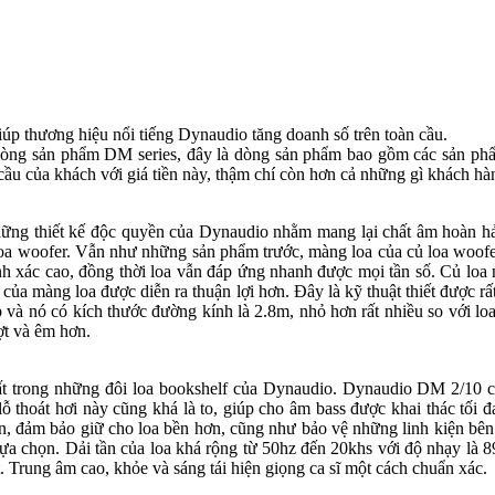
iúp thương hiệu nổi tiếng Dynaudio tăng doanh số trên toàn cầu.
dòng sản phẩm DM series, đây là dòng sản phẩm bao gồm các sản phẩ
ầu của khách với giá tiền này, thậm chí còn hơn cả những gì khách h
ững thiết kế độc quyền của Dynaudio nhằm mang lại chất âm hoàn h
loa woofer. Vẫn như những sản phẩm trước, màng loa của củ loa woofer
h xác cao, đồng thời loa vẫn đáp ứng nhanh được mọi tần số. Củ loa 
ển của màng loa được diễn ra thuận lợi hơn. Đây là kỹ thuật thiết được
p và nó có kích thước đường kính là 2.8m, nhỏ hơn rất nhiều so với l
ợt và êm hơn.
ất trong những đôi loa bookshelf của Dynaudio. Dynaudio DM 2/10 có 
lỗ thoát hơi này cũng khá là to, giúp cho âm bass được khai thác tối đ
đảm bảo giữ cho loa bền hơn, cũng như bảo vệ những linh kiện bên t
a chọn. Dải tần của loa khá rộng từ 50hz đến 20khs với độ nhạy là 89d
t. Trung âm cao, khỏe và sáng tái hiện giọng ca sĩ một cách chuẩn xác.