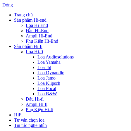
Đóng
Trang chủ
Sản phẩm Hi-end
Loa Hi-End
Đầu Hi-End
Ampli Hi-End
Phụ Kiện Hi-End
Sản phẩm Hi-fi
Loa Hi-fi
Loa Audiosolutions
Loa Yamaha
Loa Jbl
Loa Dynaudio
Loa Jamo
Loa Klipsch
Loa Focal
Loa B&W
Đầu Hi-fi
Ampli Hi-fi
Phụ Kiện Hi-fi
HiFi
Tư vấn chọn loa
Tin tức nghe nhìn