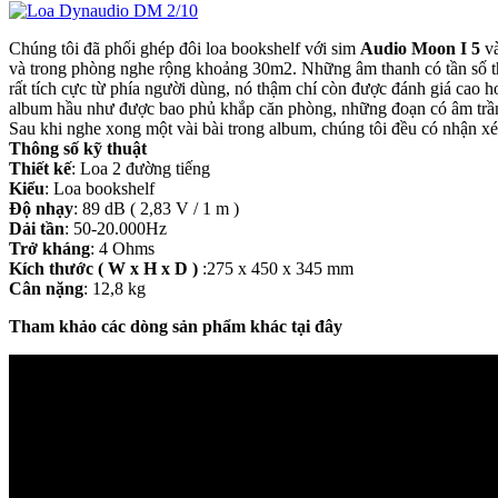
Chúng tôi đã phối ghép đôi loa bookshelf với sim
Audio Moon I 5
và
và trong phòng nghe rộng khoảng 30m2. Những âm thanh có tần số thấ
rất tích cực từ phía người dùng, nó thậm chí còn được đánh giá cao 
album hầu như được bao phủ khắp căn phòng, những đoạn có âm trầm 
Sau khi nghe xong một vài bài trong album, chúng tôi đều có nhận xét
Thông số kỹ thuật
Thiết kế
: Loa 2 đường tiếng
Kiểu
: Loa bookshelf
Độ nhạy
: 89 dB ( 2,83 V / 1 m )
Dải tần
: 50-20.000Hz
Trở kháng
: 4 Ohms
Kích thước ( W x H x D )
:275 x 450 x 345 mm
Cân nặng
: 12,8 kg
Tham khảo các dòng sản phẩm khác tại đây