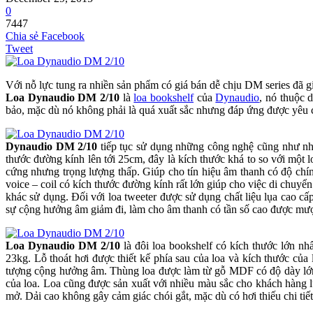
0
7447
Chia sẻ Facebook
Tweet
Với nỗ lực tung ra nhiền sản phẩm có giá bán dễ chịu DM series đã g
Loa Dynaudio DM 2/10
là
loa bookshelf
của
Dynaudio
, nó thuộc 
bảo, mặc dù nó không phải là quá xuất sắc nhưng đáp ứng được yêu c
Dynaudio DM 2/10
tiếp tục sử dụng những công nghệ cũng như nh
thước đường kính lên tới 25cm, đây là kích thước khá to so với một 
cứng nhưng trọng lượng thấp. Giúp cho tín hiệu âm thanh có độ chín
voice – coil có kích thước đường kính rất lớn giúp cho việc di chuy
khác sử dụng. Đối với loa tweeter được sử dụng chất liệu lụa cao cấ
sự cộng hưởng âm giảm đi, làm cho âm thanh có tần số cao được mư
Loa Dynaudio DM 2/10
là đôi loa bookshelf có kích thước lớn nh
23kg. Lỗ thoát hơi được thiết kế phía sau của loa và kích thước của 
tượng cộng hưởng âm. Thùng loa được làm từ gỗ MDF có độ dày lớn, 
của loa. Loa cũng được sản xuất với nhiều màu sắc cho khách hàng lự
mở. Dải cao không gây cảm giác chói gắt, mặc dù có hơi thiếu chi tiế