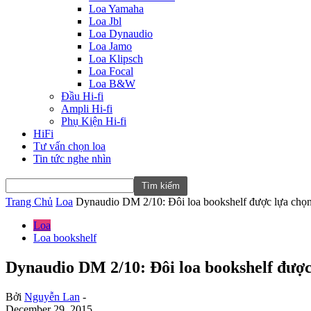
Loa Yamaha
Loa Jbl
Loa Dynaudio
Loa Jamo
Loa Klipsch
Loa Focal
Loa B&W
Đầu Hi-fi
Ampli Hi-fi
Phụ Kiện Hi-fi
HiFi
Tư vấn chọn loa
Tin tức nghe nhìn
Trang Chủ
Loa
Dynaudio DM 2/10: Đôi loa bookshelf được lựa chọn
Loa
Loa bookshelf
Dynaudio DM 2/10: Đôi loa bookshelf được
Bởi
Nguyễn Lan
-
December 29, 2015