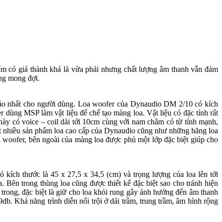
m có giá thành khá là vừa phải nhưng chất lượng âm thanh vẫn đảm
àng mong đợi.
ảo nhất cho người dùng. Loa woofer của Dynaudio DM 2/10 có kích
 dùng MSP làm vật liệu để chế tạo màng loa. Vật liệu có đặc tính rất
này có voice – coil dài tới 10cm cùng với nam châm có từ tính mạnh,
 rất nhiều sản phẩm loa cao cấp của Dynaudio cũng như những hãng loa
oa woofer, bên ngoài của màng loa được phủ một lớp đặc biệt giúp cho
kích thước là 45 x 27,5 x 34,5 (cm) và trọng lượng của loa lên tới
a. Bên trong thùng loa cũng được thiết kế đặc biệt sao cho tránh hiện
rong, đặc biệt là giữ cho loa khỏi rung gây ảnh hưởng đến âm thanh
b. Khả năng trình diễn nổi trội ở dải trầm, trung trầm, âm hình rộng