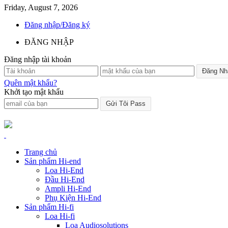
Friday, August 7, 2026
Đăng nhập/Đăng ký
ĐĂNG NHẬP
Đăng nhập tài khoản
Quên mật khẩu?
Khởi tạo mật khẩu
Trang chủ
Sản phẩm Hi-end
Loa Hi-End
Đầu Hi-End
Ampli Hi-End
Phụ Kiện Hi-End
Sản phẩm Hi-fi
Loa Hi-fi
Loa Audiosolutions