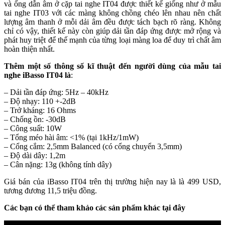
và ống dẫn âm ở cặp tai nghe IT04 được thiết kế giống như ở mẫu
tai nghe IT03 với các màng không chồng chéo lên nhau nên chất
lượng âm thanh ở mỗi dải âm đều được tách bạch rõ ràng. Không
chỉ có vậy, thiết kế này còn giúp dải tần đáp ứng được mở rộng và
phát huy triệt để thế mạnh của từng loại màng loa để duy trì chất âm
hoàn thiện nhất.
Thêm một số thông số kĩ thuật đến người dùng của mẫu tai
nghe iBasso IT04 là
:
– Dải tần đáp ứng: 5Hz – 40kHz
– Độ nhạy: 110 +-2dB
– Trở kháng: 16 Ohms
– Chống ồn: -30dB
– Công suất: 10W
– Tổng méo hài âm: <1% (tại 1kHz/1mW)
– Cổng cắm: 2,5mm Balanced (có cổng chuyển 3,5mm)
– Độ dài dây: 1,2m
– Cân nặng: 13g (không tính dây)
Giá bán của iBasso IT04 trên thị trường hiện nay là là 499 USD,
tương đương 11,5 triệu đồng.
Các bạn có thể tham khảo các sản phẩm khác tại đây