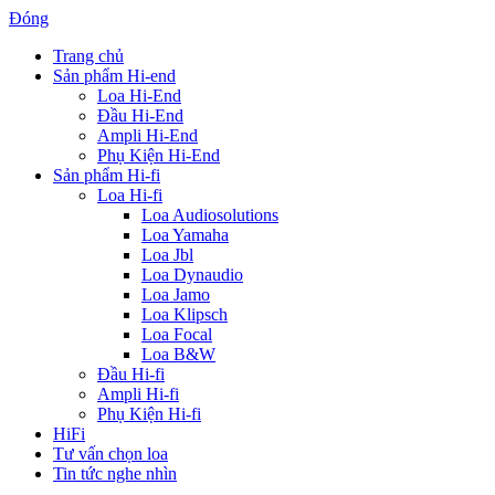
Đóng
Trang chủ
Sản phẩm Hi-end
Loa Hi-End
Đầu Hi-End
Ampli Hi-End
Phụ Kiện Hi-End
Sản phẩm Hi-fi
Loa Hi-fi
Loa Audiosolutions
Loa Yamaha
Loa Jbl
Loa Dynaudio
Loa Jamo
Loa Klipsch
Loa Focal
Loa B&W
Đầu Hi-fi
Ampli Hi-fi
Phụ Kiện Hi-fi
HiFi
Tư vấn chọn loa
Tin tức nghe nhìn