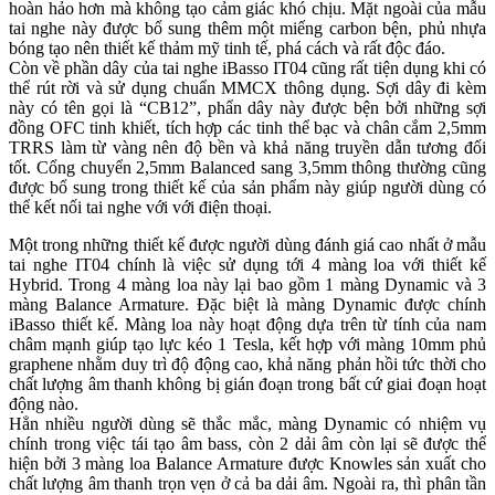
hoàn hảo hơn mà không tạo cảm giác khó chịu. Mặt ngoài của mẫu
tai nghe này được bổ sung thêm một miếng carbon bện, phủ nhựa
bóng tạo nên thiết kế thảm mỹ tinh tế, phá cách và rất độc đáo.
Còn về phần dây của tai nghe iBasso IT04 cũng rất tiện dụng khi có
thể rút rời và sử dụng chuẩn MMCX thông dụng. Sợi dây đi kèm
này có tên gọi là “CB12”, phẩn dây này được bện bởi những sợi
đồng OFC tinh khiết, tích hợp các tinh thể bạc và chân cắm 2,5mm
TRRS làm từ vàng nên độ bền và khả năng truyền dẫn tương đối
tốt. Cổng chuyển 2,5mm Balanced sang 3,5mm thông thường cũng
được bổ sung trong thiết kế của sản phẩm này giúp người dùng có
thể kết nối tai nghe với với điện thoại.
Một trong những thiết kế được người dùng đánh giá cao nhất ở mẫu
tai nghe IT04 chính là việc sử dụng tới 4 màng loa với thiết kế
Hybrid. Trong 4 màng loa này lại bao gồm 1 màng Dynamic và 3
màng Balance Armature. Đặc biệt là màng Dynamic được chính
iBasso thiết kế. Màng loa này hoạt động dựa trên từ tính của nam
châm mạnh giúp tạo lực kéo 1 Tesla, kết hợp với màng 10mm phủ
graphene nhằm duy trì độ động cao, khả năng phản hồi tức thời cho
chất lượng âm thanh không bị gián đoạn trong bất cứ giai đoạn hoạt
động nào.
Hẳn nhiều người dùng sẽ thắc mắc, màng Dynamic có nhiệm vụ
chính trong việc tái tạo âm bass, còn 2 dải âm còn lại sẽ được thể
hiện bởi 3 màng loa Balance Armature được Knowles sản xuất cho
chất lượng âm thanh trọn vẹn ở cả ba dải âm. Ngoài ra, thì phân tần