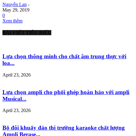
Nguyễn Lan
-
May 29, 2019
0
Xem thêm
BÀI VIẾT TIÊU BIỂU
Lựa chọn thông minh cho chất âm trung thực với
loa...
April 23, 2026
Lựa chọn ampli cho phối ghép hoàn hảo với ampli
Musical...
April 23, 2026
Bộ đôi khuấy đảo thị trường karaoke chất lượng
Ampli Berase...