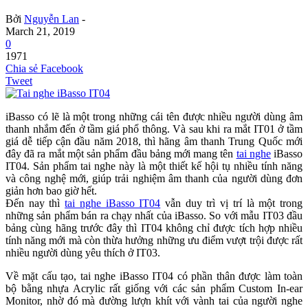
Bởi
Nguyễn Lan
-
March 21, 2019
0
1971
Chia sẻ Facebook
Tweet
iBasso có lẽ là một trong những cái tên được nhiều người dùng âm
thanh nhắm đến ở tầm giá phổ thông. Và sau khi ra mắt IT01 ở tầm
giá dễ tiếp cận đầu năm 2018, thì hãng âm thanh Trung Quốc mới
đây đã ra mắt một sản phẩm đầu bảng mới mang tên
tai nghe
iBasso
IT04. Sản phẩm tai nghe này là một thiết kế hội tụ nhiều tính năng
và công nghệ mới, giúp trải nghiệm âm thanh của người dùng đơn
giản hơn bao giờ hết.
Đến nay thì
tai nghe iBasso IT04
vẫn duy trì vị trí là một trong
những sản phẩm bán ra chạy nhất của iBasso. So với mẫu IT03 đầu
bảng cùng hãng trước đây thì IT04 không chỉ được tích hợp nhiều
tính năng mới mà còn thừa hưởng những ưu điểm vượt trội được rất
nhiều người dùng yêu thích ở IT03.
Về mặt cấu tạo, tai nghe iBasso IT04 có phần thân được làm toàn
bộ bằng nhựa Acrylic rất giống với các sản phẩm Custom In-ear
Monitor, nhờ đó mà đường lượn khít với vành tai của người nghe