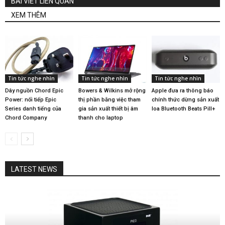
BÀI VIẾT LIÊN QUAN
XEM THÊM
Tin tức nghe nhìn
Tin tức nghe nhìn
Tin tức nghe nhìn
Dây nguồn Chord Epic
Bowers & Wilkins mở rộng
Apple đưa ra thông báo
Power: nối tiếp Epic
thị phần bằng việc tham
chính thức dừng sản xuất
Series danh tiếng của
gia sản xuất thiết bị âm
loa Bluetooth Beats Pill+
Chord Company
thanh cho laptop
LATEST NEWS