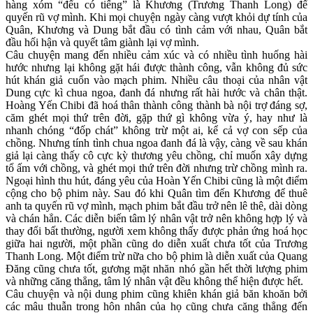
hàng xóm “đểu có tiếng” là Khương (Trương Thanh Long) để
quyến rũ vợ mình. Khi mọi chuyện ngày càng vượt khỏi dự tính của
Quân, Khương và Dung bắt đầu có tình cảm với nhau, Quân bắt
đầu hối hận và quyết tâm giành lại vợ mình.
Câu chuyện mang đến nhiều cảm xúc và có nhiều tình huống hài
hước nhưng lại không gặt hái được thành công, vẫn không đủ sức
hút khán giả cuốn vào mạch phim. Nhiều câu thoại của nhân vật
Dung cực kì chua ngoa, đanh đá nhưng rất hài hước và chân thật.
Hoàng Yến Chibi đã hoá thân thành công thành bà nội trợ đáng sợ,
căm ghét mọi thứ trên đời, gặp thứ gì không vừa ý, hay như là
nhanh chóng “đốp chát” không trừ một ai, kể cả vợ con sếp của
chồng. Nhưng tính tình chua ngoa đanh đá là vậy, càng về sau khán
giả lại càng thấy cô cực kỳ thương yêu chồng, chỉ muốn xây dựng
tổ ấm với chồng, và ghét mọi thứ trên đời nhưng trừ chồng mình ra.
Ngoại hình thu hút, đáng yêu của Hoàn Yến Chibi cũng là một điểm
cộng cho bộ phim này. Sau đó khi Quân tìm đến Khương để thuê
anh ta quyến rũ vợ mình, mạch phim bắt đầu trở nên lê thê, dài dòng
và chán hẳn. Các diễn biến tâm lý nhân vật trở nên không hợp lý và
thay đổi bất thường, người xem không thấy được phản ứng hoá học
giữa hai người, một phần cũng do diễn xuất chưa tốt của Trương
Thanh Long. Một điểm trừ nữa cho bộ phim là diễn xuất của Quang
Đăng cũng chưa tốt, gương mặt nhăn nhó gần hết thời lượng phim
và những căng thẳng, tâm lý nhân vật đều không thể hiện được hết.
Câu chuyện và nội dung phim cũng khiên khán giả băn khoăn bởi
các mâu thuẫn trong hôn nhân của họ cũng chưa căng thẳng đến