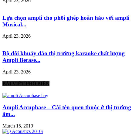
April 23, 2026
Lựa chọn ampli cho phối ghép hoàn hảo với ampli
Musical...
April 23, 2026
Bộ đôi khuấy đảo thị trường karaoke chất lượng
Ampli Berase...
April 23, 2026
BÀI VIẾT PHỔ BIẾN
Ampli Accuphase – Cái tên quen thuộc ở thị trường
âm...
March 15, 2019