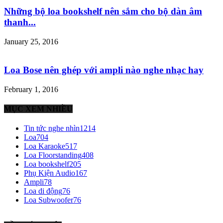
Những bộ loa bookshelf nên sắm cho bộ dàn âm
thanh...
January 25, 2016
Loa Bose nên ghép với ampli nào nghe nhạc hay
February 1, 2016
MỤC XEM NHIỀU
Tin tức nghe nhìn
1214
Loa
704
Loa Karaoke
517
Loa Floorstanding
408
Loa bookshelf
205
Phụ Kiện Audio
167
Ampli
78
Loa di động
76
Loa Subwoofer
76