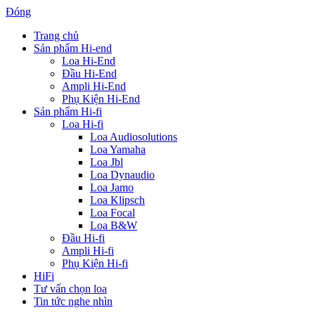
Đóng
Trang chủ
Sản phẩm Hi-end
Loa Hi-End
Đầu Hi-End
Ampli Hi-End
Phụ Kiện Hi-End
Sản phẩm Hi-fi
Loa Hi-fi
Loa Audiosolutions
Loa Yamaha
Loa Jbl
Loa Dynaudio
Loa Jamo
Loa Klipsch
Loa Focal
Loa B&W
Đầu Hi-fi
Ampli Hi-fi
Phụ Kiện Hi-fi
HiFi
Tư vấn chọn loa
Tin tức nghe nhìn