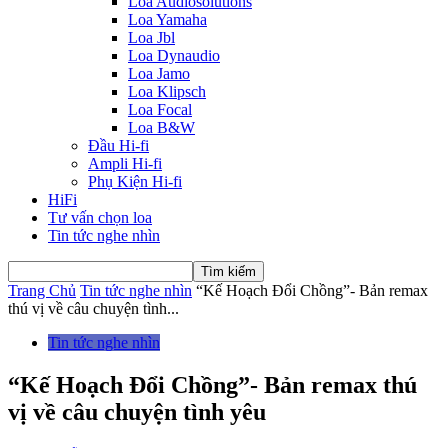
Loa Audiosolutions
Loa Yamaha
Loa Jbl
Loa Dynaudio
Loa Jamo
Loa Klipsch
Loa Focal
Loa B&W
Đầu Hi-fi
Ampli Hi-fi
Phụ Kiện Hi-fi
HiFi
Tư vấn chọn loa
Tin tức nghe nhìn
Trang Chủ
Tin tức nghe nhìn
“Kế Hoạch Đổi Chồng”- Bản remax
thú vị về câu chuyện tình...
Tin tức nghe nhìn
“Kế Hoạch Đổi Chồng”- Bản remax thú
vị về câu chuyện tình yêu