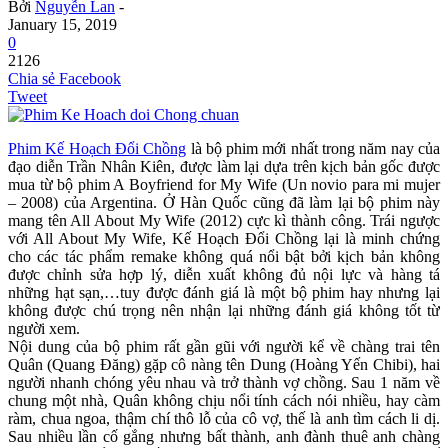
Bởi
Nguyễn Lan
-
January 15, 2019
0
2126
Chia sẻ Facebook
Tweet
Phim Kế Hoạch Đổi Chồng
là bộ phim mới nhất trong năm nay của
đạo diễn Trần Nhân Kiên, được làm lại dựa trên kịch bản gốc được
mua từ bộ phim A Boyfriend for My Wife (Un novio para mi mujer
– 2008) của Argentina. Ở Hàn Quốc cũng đã làm lại bộ phim này
mang tên All About My Wife (2012) cực kì thành công. Trái ngược
với All About My Wife, Kế Hoạch Đổi Chồng lại là minh chứng
cho các tác phẩm remake không quá nổi bật bởi kịch bản không
được chỉnh sửa hợp lý, diễn xuất không đủ nội lực và hàng tá
những hạt sạn,…tuy được đánh giá là một bộ phim hay nhưng lại
không được chú trọng nên nhận lại những đánh giá không tốt từ
người xem.
Nội dung của bộ phim rất gần gũi với người kể về chàng trai tên
Quân (Quang Đăng) gặp cô nàng tên Dung (Hoàng Yến Chibi), hai
người nhanh chóng yêu nhau và trở thành vợ chồng. Sau 1 năm về
chung một nhà, Quân không chịu nổi tính cách nói nhiều, hay càm
ràm, chua ngoa, thậm chí thô lỗ của cô vợ, thế là anh tìm cách li dị.
Sau nhiều lần cố gắng nhưng bất thành, anh đành thuê anh chàng