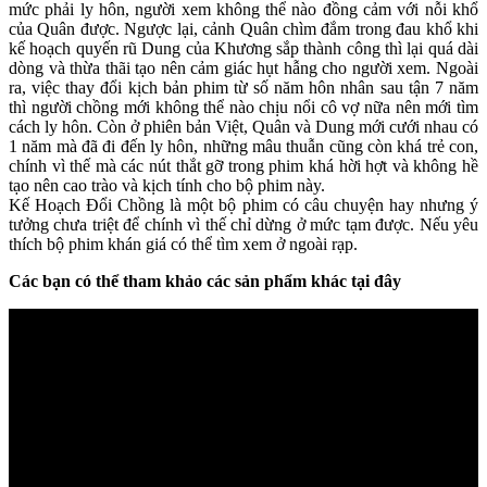
mức phải ly hôn, người xem không thể nào đồng cảm với nỗi khổ
của Quân được. Ngược lại, cảnh Quân chìm đắm trong đau khổ khi
kế hoạch quyến rũ Dung của Khương sắp thành công thì lại quá dài
dòng và thừa thãi tạo nên cảm giác hụt hẫng cho người xem. Ngoài
ra, việc thay đổi kịch bản phim từ số năm hôn nhân sau tận 7 năm
thì người chồng mới không thể nào chịu nổi cô vợ nữa nên mới tìm
cách ly hôn. Còn ở phiên bản Việt, Quân và Dung mới cưới nhau có
1 năm mà đã đi đến ly hôn, những mâu thuẫn cũng còn khá trẻ con,
chính vì thế mà các nút thắt gỡ trong phim khá hời hợt và không hề
tạo nên cao trào và kịch tính cho bộ phim này.
Kế Hoạch Đổi Chồng là một bộ phim có câu chuyện hay nhưng ý
tưởng chưa triệt để chính vì thế chỉ dừng ở mức tạm được. Nếu yêu
thích bộ phim khán giá có thể tìm xem ở ngoài rạp.
Các bạn có thể tham khảo các sản phẩm khác tại đây