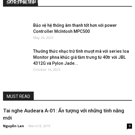
cho mọi trải nghiệm nghe nhạc, xem phim
LATEST NEWS
Nguyễn Lan
-
April 22, 2026
0
Bảo vệ hệ thống âm thanh tốt hơn với power
Controller McIntosh MPC500
May 26, 2023
Thưởng thức nhạc trữ tình mượt mà với series loa
Monitor phna khúc giá tầm trưng từ 40tr với JBL
4312G và Pylon Jade...
October 16, 2025
MUST READ
Tai nghe Audeara A-01: Ấn tượng với những tính năng
mới
Nguyễn Lan
-
March 8, 2019
0