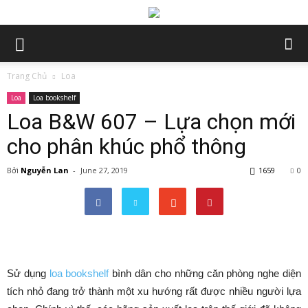
Trang Chủ
Loa
Loa
Loa bookshelf
Loa B&W 607 – Lựa chọn mới
cho phân khúc phổ thông
Bởi
Nguyễn Lan
-
June 27, 2019
1659
0
Sử dụng
loa bookshelf
bình dân cho những căn phòng nghe diện
tích nhỏ đang trở thành một xu hướng rất được nhiều người lựa