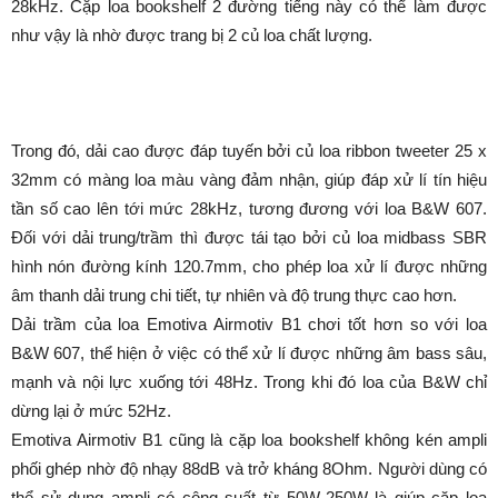
28kHz. Cặp loa bookshelf 2 đường tiếng này có thể làm được
như vậy là nhờ được trang bị 2 củ loa chất lượng.
Trong đó, dải cao được đáp tuyến bởi củ loa ribbon tweeter 25 x
32mm có màng loa màu vàng đảm nhận, giúp đáp xử lí tín hiệu
tần số cao lên tới mức 28kHz, tương đương với loa B&W 607.
Đối với dải trung/trầm thì được tái tạo bởi củ loa midbass SBR
hình nón đường kính 120.7mm, cho phép loa xử lí được những
âm thanh dải trung chi tiết, tự nhiên và độ trung thực cao hơn.
Dải trầm của loa Emotiva Airmotiv B1 chơi tốt hơn so với loa
B&W 607, thể hiện ở việc có thể xử lí được những âm bass sâu,
mạnh và nội lực xuống tới 48Hz. Trong khi đó loa của B&W chỉ
dừng lại ở mức 52Hz.
Emotiva Airmotiv B1 cũng là cặp loa bookshelf không kén ampli
phối ghép nhờ độ nhạy 88dB và trở kháng 8Ohm. Người dùng có
thể sử dụng ampli có công suất từ 50W-250W là giúp cặp loa