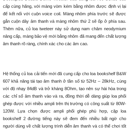
cấp cùng hãng, với màng vòm kém bằng nhôm được định vị lại
để kết nối với cuộn voice coil. Màng nhôm phía trước sẽ được
gắn cuộn dây âm thanh và màng nhôm thứ 2 sẽ ốp ở phía sau.
Thêm nữa, củ loa tweteer này sử dụng nam châm neodymium
nâng cấp, màng bảo vệ mới bằng nhôm đã mang đến chất lượng
âm thanh rõ ràng, chính xác cho các âm cao.
Hệ thống củ loa cải tiến mới đã cung cấp cho loa bookshelf B&W
607 khả năng tái tạo âm thanh ở tần số từ 52Hz – 28kHz, cùng
với độ nhạy 84dB và trở kháng 8Ohm, tạo nên sự hài hòa trong
các chỉ số âm thanh vào và ra, đồng thời dễ dàng giúp loa phối
ghép được với nhiều ampli trên thị trường có công suất từ 80W-
120W. Lựa chọn được ampli phối ghép phù hợp, cặp loa
bookshelf 2 đường tiếng này sẽ đem đến nhiều bất ngờ cho
người dùng về chất lượng trình diễn âm thanh và có thể chơi tốt