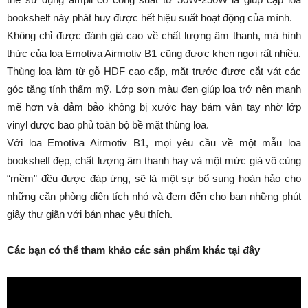
bookshelf này phát huy được hết hiệu suất hoạt động của mình.
Không chỉ được đánh giá cao về chất lượng âm thanh, mà hình
thức của loa Emotiva Airmotiv B1 cũng được khen ngợi rất nhiều.
Thùng loa làm từ gỗ HDF cao cấp, mặt trước được cắt vát các
góc tăng tính thẩm mỹ. Lớp sơn màu đen giúp loa trở nên mạnh
mẽ hơn và đảm bảo không bị xước hay bám vân tay nhờ lớp
vinyl được bao phủ toàn bộ bề mặt thùng loa.
Với loa Emotiva Airmotiv B1, mọi yêu cầu về một mẫu loa
bookshelf đẹp, chất lượng âm thanh hay và một mức giá vô cùng
“mềm” đều được đáp ứng, sẽ là một sự bổ sung hoàn hảo cho
những căn phòng diện tích nhỏ và đem đến cho bạn những phút
giây thư giãn với bản nhạc yêu thích.
Các bạn có thể tham khảo các sản phẩm khác tại đây