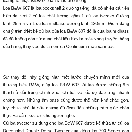
loa nghe nhạc B&W ở phân khúc phổ thông.
Loa B&W 607 là loa bookshelf 2 đường tiếng, đã có nhiều cải tiến
hiện đại với 2 củ loa chất lượng, gồm 1 củ loa tweeter đường
kính 25mm và 1 củ loa midbass đường kính 130mm. Điểm đáng
chú ý trên thiết kế củ loa của loa B&W 607 đó là của loa midbass
đã đã không còn sử dụng chất liệu Kevlar màu vàng truyền thống
của hãng, thay vào đó là nón loa Continuum màu xám bạc.
Sự thay đổi này giống như một bước chuyển mình mới của
thương hiệu B&W, giúp loa B&W 607 tái tạo được những âm
thanh ở dải trung chính xác, chi tiết và tốc độ đáp ứng nhanh
chóng hơn. Những âm bass cũng được thể hiện khá chắc gọn,
tuy chưa phải là sâu nhưng đủ đem đến những cảm giác chân
thực và cảm xúc ơn cho người nghe.
Củ loa tweeter sử dụng cho loa B&W 607 được kế thừa từ củ loa
Decoupled Double Dome Tweeter của dòng loa 700 Series cao