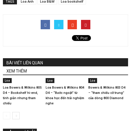
TAGS
Loa Anh
Loa B&W
Loa bookshelf
BÀI VIẾT LIÊN QUAN
XEM THÊM
Loa
Loa
Loa
Loa Bowers & Wilkins 805
Loa Bowers & Wilkins 804
Bowers & Wilkins 803 D4
D4 – Bookshelf hi-end,
D4 – “Bước ngoặt” từ
– “tham chiếu cỡ trung”
tinh giản nhưng tham
khoa học đến trải nghiệm
của dòng 800 Diamond
chiếu
nghe
Master-Class Series – Hiệu suất âm trầm tối đa