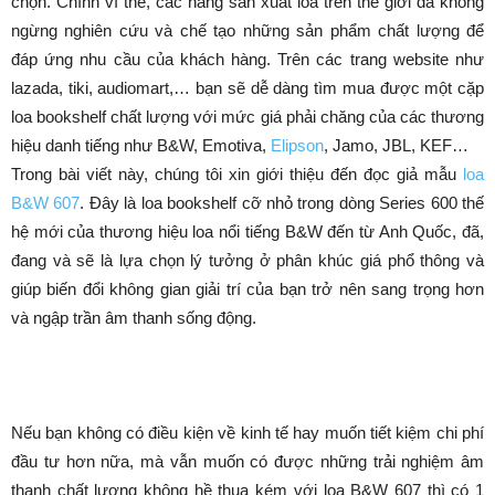
chọn. Chính vì thế, các hãng sản xuất loa trên thế giới đã không
ngừng nghiên cứu và chế tạo những sản phẩm chất lượng để
đáp ứng nhu cầu của khách hàng. Trên các trang website như
lazada, tiki, audiomart,… bạn sẽ dễ dàng tìm mua được một cặp
loa bookshelf chất lượng với mức giá phải chăng của các thương
hiệu danh tiếng như B&W, Emotiva,
Elipson
, Jamo, JBL, KEF…
Trong bài viết này, chúng tôi xin giới thiệu đến đọc giả mẫu
loa
B&W 607
. Đây là loa bookshelf cỡ nhỏ trong dòng Series 600 thế
hệ mới của thương hiệu loa nổi tiếng B&W đến từ Anh Quốc, đã,
đang và sẽ là lựa chọn lý tưởng ở phân khúc giá phổ thông và
giúp biến đổi không gian giải trí của bạn trở nên sang trọng hơn
và ngập trần âm thanh sống động.
Nếu bạn không có điều kiện về kinh tế hay muốn tiết kiệm chi phí
đầu tư hơn nữa, mà vẫn muốn có được những trải nghiệm âm
thanh chất lượng không hề thua kém với loa B&W 607 thì có 1