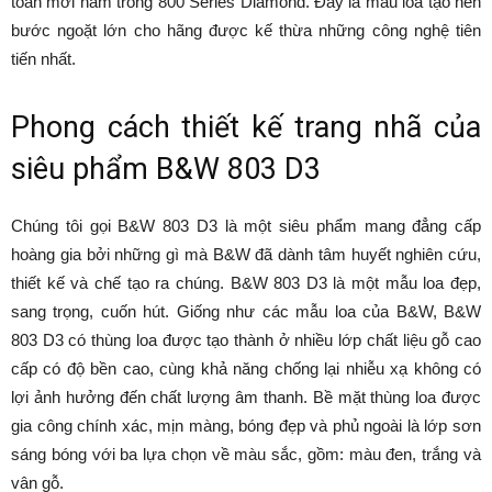
toàn mới nằm trong 800 Series Diamond. Đây là mẫu loa tạo nên
bước ngoặt lớn cho hãng được kế thừa những công nghệ tiên
tiến nhất.
Phong cách thiết kế trang nhã của
siêu phẩm B&W 803 D3
Chúng tôi gọi B&W 803 D3 là một siêu phẩm mang đẳng cấp
hoàng gia bởi những gì mà B&W đã dành tâm huyết nghiên cứu,
thiết kế và chế tạo ra chúng. B&W 803 D3 là một mẫu loa đẹp,
sang trọng, cuốn hút. Giống như các mẫu loa của B&W, B&W
803 D3 có thùng loa được tạo thành ở nhiều lớp chất liệu gỗ cao
cấp có độ bền cao, cùng khả năng chống lại nhiễu xạ không có
lợi ảnh hưởng đến chất lượng âm thanh. Bề mặt thùng loa được
gia công chính xác, mịn màng, bóng đẹp và phủ ngoài là lớp sơn
sáng bóng với ba lựa chọn về màu sắc, gồm: màu đen, trắng và
vân gỗ.