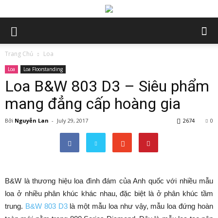
Trang Chủ
Loa
Loa
Loa Floorstanding
Loa B&W 803 D3 – Siêu phẩm
mang đẳng cấp hoàng gia
Bởi
Nguyễn Lan
-
July 29, 2017
2674
0
B&W là thương hiệu loa đình đám của Anh quốc với nhiều mẫu
loa ở nhiều phân khúc khác nhau, đặc biệt là ở phân khúc tầm
trung.
B&W 803 D3
là một mẫu loa như vậy, mẫu loa đứng hoàn