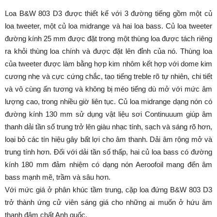
Loa B&W 803 D3 được thiết kế với 3 đường tiếng gồm một củ
loa tweeter, một củ loa midrange và hai loa bass. Củ loa tweeter
đường kính 25 mm được đặt trong một thùng loa được tách riêng
ra khỏi thùng loa chính và được đặt lên đỉnh của nó. Thùng loa
của tweeter được làm bằng hợp kim nhôm kết hợp với dome kim
cương nhẹ và cực cứng chắc, tạo tiếng treble rõ tự nhiên, chi tiết
và vô cùng ấn tương và không bị méo tiếng dù mở với mức âm
lượng cao, trong nhiều giờ liên tục. Củ loa midrange dạng nón có
đường kính 130 mm sử dụng vật liệu sơi Continuuum giúp âm
thanh dải tần số trung trở lên giàu nhạc tính, sạch và sáng rõ hơn,
loại bỏ các tín hiệu gây bất lợi cho âm thanh. Dải âm rộng mở và
trung tính hơn. Đối với dải tần số thấp, hai củ loa bass có đường
kính 180 mm đảm nhiệm có dạng nón Aeroofoil mang đến âm
bass mạnh mẽ, trầm và sâu hơn.
Với mức giá ở phân khúc tầm trung, cặp loa đứng B&W 803 D3
trở thành ứng cử viên sáng giá cho những ai muốn ở hứu âm
thanh đậm chất Anh quốc.