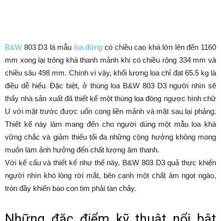
B&W
803 D3 là mẫu
loa đứng
có chiều cao khá lớn lên đến 1160
mm xong lại trông khá thanh mảnh khi có chiều rộng 334 mm và
chiều sâu 498 mm. Chính vì vậy, khối lượng loa chỉ đạt 65.5 kg là
điều dễ hiểu. Đặc biệt, ở thùng loa B&W 803 D3 người nhìn sẽ
thấy nhà sản xuất đã thiết kế một thùng loa đóng ngược hình chữ
U với mặt trước được uốn cong liền mảnh và mặt sau lại phảng.
Thiết kế này làm mang đến cho người dùng một mẫu loa khá
vững chắc và giảm thiếu tối đa những cộng hưởng không mong
muốn làm ảnh hưởng đến chất lượng âm thanh.
Với kế cấu và thiết kế như thế này, B&W 803 D3 quả thực khiến
người nhìn khó lòng rời mắt, bên cạnh một chất âm ngọt ngào,
tròn đầy khiến bao con tim phải tan chảy.
Những đặc điểm kỹ thuật nổi bật