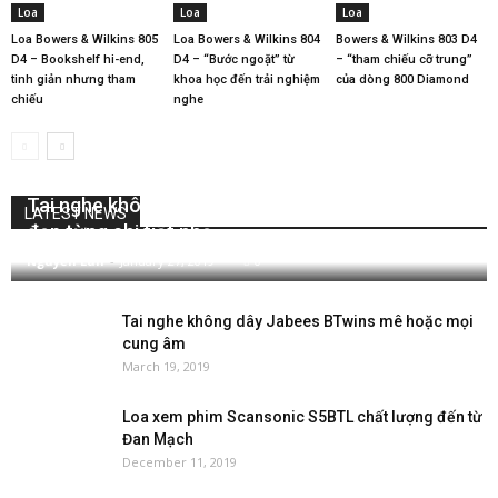
Loa
Loa
Loa
Loa Bowers & Wilkins 805
Loa Bowers & Wilkins 804
Bowers & Wilkins 803 D4
D4 – Bookshelf hi-end,
D4 – “Bước ngoặt” từ
– “tham chiếu cỡ trung”
tinh giản nhưng tham
khoa học đến trải nghiệm
của dòng 800 Diamond
chiếu
nghe
Tai nghe không dây Bang & Olufsen Beoplay E8:
LATEST NEWS
đẹp từng chi tiết nhỏ
Nguyễn Lan
-
January 27, 2019
0
Tai nghe không dây Jabees BTwins mê hoặc mọi
cung âm
March 19, 2019
Loa xem phim Scansonic S5BTL chất lượng đến từ
Đan Mạch
December 11, 2019