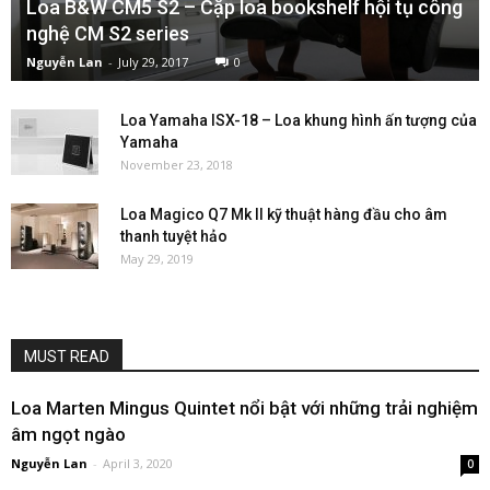
Loa B&W CM5 S2 – Cặp loa bookshelf hội tụ công
nghệ CM S2 series
Nguyễn Lan
-
July 29, 2017
0
Loa Yamaha ISX-18 – Loa khung hình ấn tượng của
Yamaha
November 23, 2018
Loa Magico Q7 Mk II kỹ thuật hàng đầu cho âm
thanh tuyệt hảo
May 29, 2019
MUST READ
Loa Marten Mingus Quintet nổi bật với những trải nghiệm
âm ngọt ngào
Nguyễn Lan
-
April 3, 2020
0