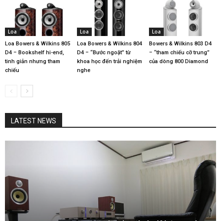
Loa
Loa
Loa
Loa Bowers & Wilkins 805
Loa Bowers & Wilkins 804
Bowers & Wilkins 803 D4
D4 – Bookshelf hi-end,
D4 – “Bước ngoặt” từ
– “tham chiếu cỡ trung”
tinh giản nhưng tham
khoa học đến trải nghiệm
của dòng 800 Diamond
chiếu
nghe
LATEST NEWS