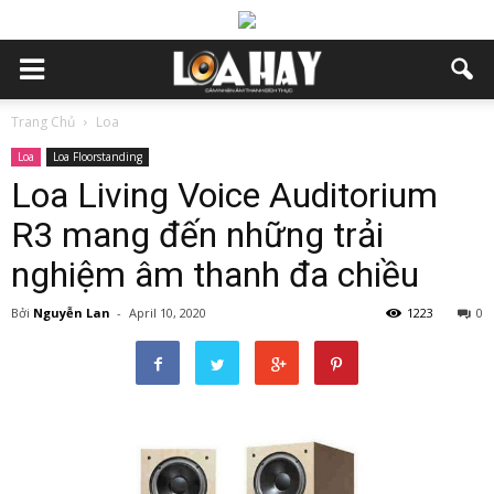
Trang Chủ
Loa
Loa
Loa Floorstanding
Loa Living Voice Auditorium
R3 mang đến những trải
nghiệm âm thanh đa chiều
Bởi
Nguyễn Lan
-
April 10, 2020
1223
0