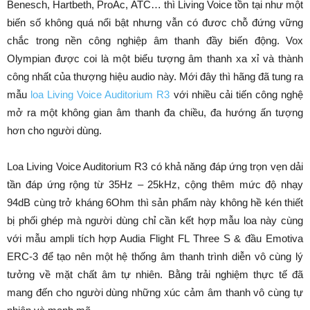
Benesch, Hartbeth, ProAc, ATC… thì Living Voice tồn tại như một
biến số không quá nổi bật nhưng vẫn có đươc chỗ đứng vững
chắc trong nền công nghiệp âm thanh đầy biến động. Vox
Olympian được coi là một biểu tượng âm thanh xa xỉ và thành
công nhất của thượng hiệu audio này. Mới đây thì hãng đã tung ra
mẫu
loa Living Voice Auditorium R3
với nhiều cải tiến công nghệ
mở ra một không gian âm thanh đa chiều, đa hướng ấn tượng
hơn cho người dùng.
Loa Living Voice Auditorium R3 có khả năng đáp ứng trọn vẹn dải
tần đáp ứng rộng từ 35Hz – 25kHz, cộng thêm mức độ nhạy
94dB cùng trở kháng 6Ohm thì sản phẩm này không hề kén thiết
bị phối ghép mà người dùng chỉ cần kết hợp mẫu loa này cùng
với mẫu ampli tích hợp Audia Flight FL Three S & đầu Emotiva
ERC-3 để tạo nên một hệ thống âm thanh trình diễn vô cùng lý
tưởng về mặt chất âm tự nhiên. Bằng trải nghiệm thực tế đã
mang đến cho người dùng những xúc cảm âm thanh vô cùng tự