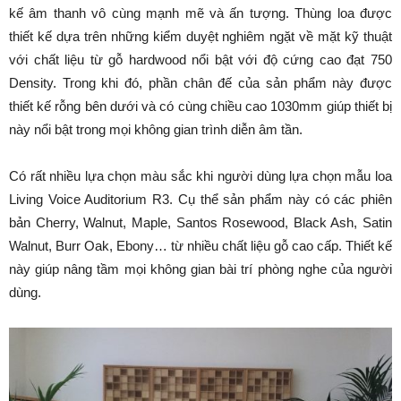
kế âm thanh vô cùng mạnh mẽ và ấn tượng. Thùng loa được
thiết kế dựa trên những kiểm duyệt nghiêm ngặt về mặt kỹ thuật
với chất liệu từ gỗ hardwood nổi bật với độ cứng cao đạt 750
Density. Trong khi đó, phần chân đế của sản phẩm này được
thiết kế rỗng bên dưới và có cùng chiều cao 1030mm giúp thiết bị
này nổi bật trong mọi không gian trình diễn âm tần.
Có rất nhiều lựa chọn màu sắc khi người dùng lựa chọn mẫu loa
Living Voice Auditorium R3. Cụ thể sản phẩm này có các phiên
bản Cherry, Walnut, Maple, Santos Rosewood, Black Ash, Satin
Walnut, Burr Oak, Ebony… từ nhiều chất liệu gỗ cao cấp. Thiết kế
này giúp nâng tầm mọi không gian bài trí phòng nghe của người
dùng.