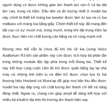
người dùng có được không gian âm thanh tọn vẹn ở cả ba dải
âm cao, trung và trầm. Đầu tiên và ấn tượng nhất ở model loa
này chính là thiết kế màng loa tweeter được làm từ lụa và củ loa
midbass với màng loa bằng giấy. Chính thiết kế này đã mang đến
dải cao có sự mượt mà, trong mướt, trong khi dải trung trầm lại
được thực hiện với chất lượng cân bằng và vô cùng mạnh mẽ.
Nhưng như thế vẫn là chưa đủ khi nói về loa Living Voice
Auditorium R3 bởi sản phẩm này còn được tích hợp bộ phân tần
trong những module độc lập phía trong mỗi thùng loa. Thiết kế
này kết hợp cùng cuộn cảm lõi khí được quấn bằng tay tại nhà
máy và những linh kiện tụ và điện trở được chọn lựa từ hai
thương hiệu Hovland và Musicap đã giúp mọi bản thu đều được
model loa này đáp ứng với chất lượng âm thanh chi tiết và năng
động nhất. Ngoài ra, chúng còn giúp ampli dễ dàng kết hợp với
nhiều bộ khuếch đại trên thị trường âm thanh hiện nay.