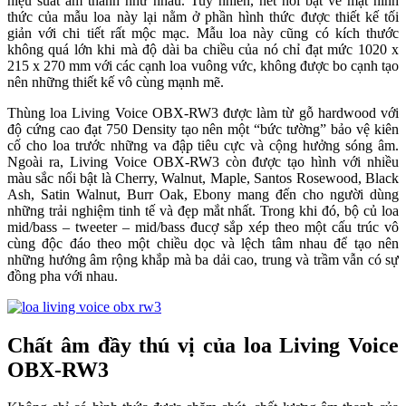
hiệu suất âm thanh như nhau. Tuy nhiên, nét nổi bật về mặt hình
thức của mẫu loa này lại nằm ở phần hình thức được thiết kế tối
giản với chi tiết rất mộc mạc. Mẫu loa này cũng có kích thước
không quá lớn khi mà độ dài ba chiều của nó chỉ đạt mức 1020 x
215 x 270 mm với các cạnh loa vuông vức, không được bo cạnh tạo
nên những thiết kế vô cùng mạnh mẽ.
Thùng loa Living Voice OBX-RW3 được làm từ gỗ hardwood với
độ cứng cao đạt 750 Density tạo nên một “bức tường” bảo vệ kiên
cố cho loa trước những va đập tiêu cực và cộng hưởng sóng âm.
Ngoài ra, Living Voice OBX-RW3 còn được tạo hình với nhiều
màu sắc nổi bật là Cherry, Walnut, Maple, Santos Rosewood, Black
Ash, Satin Walnut, Burr Oak, Ebony mang đến cho người dùng
những trải nghiệm tinh tế và đẹp mắt nhất. Trong khi đó, bộ củ loa
mid/bass – tweeter – mid/bass đucợ sắp xép theo một cấu trúc vô
cùng độc đáo theo một chiều dọc và lệch tâm nhau để tạo nên
những hướng âm rộng khắp mà ba dải cao, trung và trầm vẫn có sự
đồng pha với nhau.
Chất âm đầy thú vị của loa Living Voice
OBX-RW3