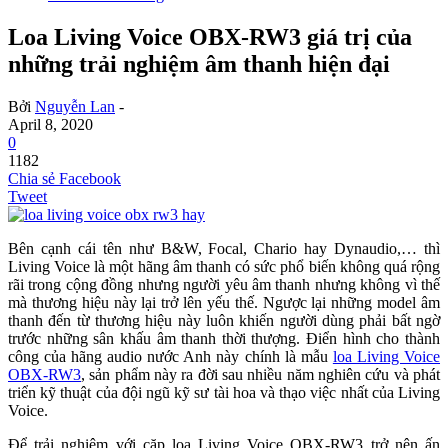
Loa Living Voice OBX-RW3 giá trị của
những trải nghiệm âm thanh hiện đại
Bởi
Nguyễn Lan
-
April 8, 2020
0
1182
Chia sẻ Facebook
Tweet
Bên cạnh cái tên như B&W, Focal, Chario hay Dynaudio,… thì
Living Voice là một hãng âm thanh có sức phổ biến không quá rộng
rãi trong cộng đồng nhưng người yêu âm thanh nhưng không vì thế
mà thương hiệu này lại trở lên yếu thế. Ngược lại những model âm
thanh đến từ thương hiệu này luôn khiến người dùng phải bất ngờ
trước những sân khấu âm thanh thời thượng. Điển hình cho thành
công của hãng audio nước Anh này chính là mẫu
loa Living Voice
OBX-RW3
, sản phẩm này ra đời sau nhiều năm nghiên cứu và phát
triển kỹ thuật của đội ngũ kỹ sư tài hoa và thạo việc nhất của Living
Voice.
Để trải nghiệm với cặp loa Living Voice OBX-RW3 trở nên ấn