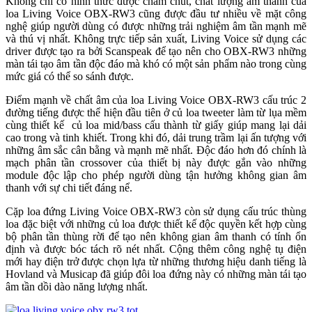
Không chỉ có hình thức được chăm chút, chất lượng âm thanh của
loa Living Voice OBX-RW3 cũng được đầu tư nhiều về mặt công
nghệ giúp người dùng có được những trải nghiệm âm tần mạnh mẽ
và thú vị nhất. Không trực tiếp sản xuất, Living Voice sử dụng các
driver được tạo ra bởi Scanspeak để tạo nên cho OBX-RW3 những
màn tái tạo âm tần độc đáo mà khó có một sản phẩm nào trong cùng
mức giá có thể so sánh được.
Điểm mạnh về chất âm của loa Living Voice OBX-RW3 cấu trúc 2
đường tiếng được thể hiện đầu tiên ở củ loa tweeter làm từ lụa mềm
cùng thiết kế củ loa mid/bass cấu thành từ giấy giúp mang lại dải
cao trong và tinh khiết. Trong khi đó, dải trung trầm lại ấn tượng với
những âm sắc cân bằng và mạnh mẽ nhất. Độc đáo hơn đó chính là
mạch phân tần crossover của thiết bị này được gắn vào những
module độc lập cho phép người dùng tận hưởng không gian âm
thanh với sự chi tiết đáng nể.
Cặp loa đứng Living Voice OBX-RW3 còn sử dụng cấu trúc thùng
loa đặc biệt với những củ loa được thiết kế độc quyền kết hợp cùng
bộ phân tần thùng rời để tạo nên không gian âm thanh có tính ổn
định và được bóc tách rõ nét nhất. Cộng thêm công nghệ tụ điện
mới hay điện trở được chọn lựa từ những thương hiệu danh tiếng là
Hovland và Musicap đã giúp đôi loa đứng này có những màn tái tạo
âm tần dồi dào năng lượng nhất.