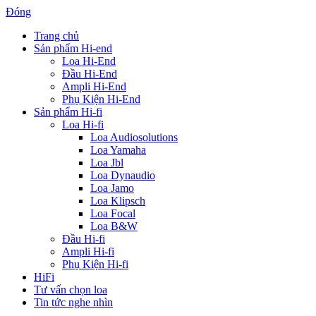
Đóng
Trang chủ
Sản phẩm Hi-end
Loa Hi-End
Đầu Hi-End
Ampli Hi-End
Phụ Kiện Hi-End
Sản phẩm Hi-fi
Loa Hi-fi
Loa Audiosolutions
Loa Yamaha
Loa Jbl
Loa Dynaudio
Loa Jamo
Loa Klipsch
Loa Focal
Loa B&W
Đầu Hi-fi
Ampli Hi-fi
Phụ Kiện Hi-fi
HiFi
Tư vấn chọn loa
Tin tức nghe nhìn