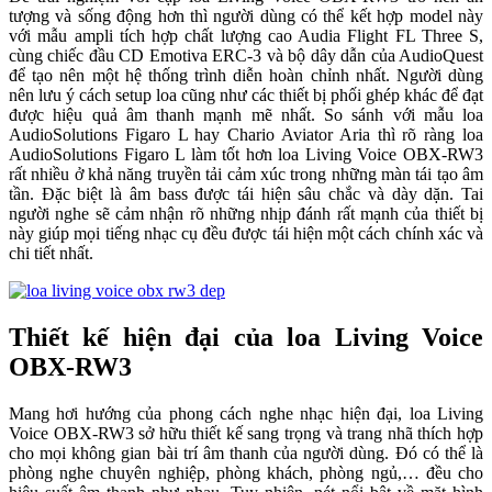
tượng và sống động hơn thì người dùng có thể kết hợp model này
với mẫu ampli tích hợp chất lượng cao Audia Flight FL Three S,
cùng chiếc đầu CD Emotiva ERC-3 và bộ dây dẫn của AudioQuest
để tạo nên một hệ thống trình diễn hoàn chỉnh nhất. Người dùng
nên lưu ý cách setup loa cũng như các thiết bị phối ghép khác để đạt
được hiệu quả âm thanh mạnh mẽ nhất. So sánh với mẫu loa
AudioSolutions Figaro L hay Chario Aviator Aria thì rõ ràng loa
AudioSolutions Figaro L làm tốt hơn loa Living Voice OBX-RW3
rất nhiều ở khả năng truyền tải cảm xúc trong những màn tái tạo âm
tần. Đặc biệt là âm bass được tái hiện sâu chắc và dày dặn. Tai
người nghe sẽ cảm nhận rõ những nhịp đánh rất mạnh của thiết bị
này giúp mọi tiếng nhạc cụ đều được tái hiện một cách chính xác và
chi tiết nhất.
Thiết kế hiện đại của loa Living Voice
OBX-RW3
Mang hơi hướng của phong cách nghe nhạc hiện đại, loa Living
Voice OBX-RW3 sở hữu thiết kế sang trọng và trang nhã thích hợp
cho mọi không gian bài trí âm thanh của người dùng. Đó có thể là
phòng nghe chuyên nghiệp, phòng khách, phòng ngủ,… đều cho