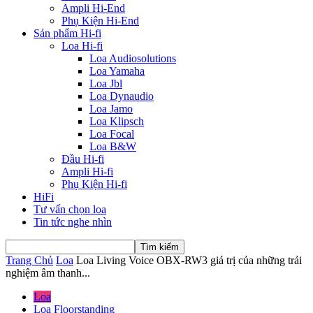
Ampli Hi-End
Phụ Kiện Hi-End
Sản phẩm Hi-fi
Loa Hi-fi
Loa Audiosolutions
Loa Yamaha
Loa Jbl
Loa Dynaudio
Loa Jamo
Loa Klipsch
Loa Focal
Loa B&W
Đầu Hi-fi
Ampli Hi-fi
Phụ Kiện Hi-fi
HiFi
Tư vấn chọn loa
Tin tức nghe nhìn
Trang Chủ
Loa
Loa Living Voice OBX-RW3 giá trị của những trải
nghiệm âm thanh...
Loa
Loa Floorstanding