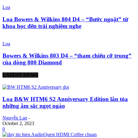
Loa
Loa Bowers & Wilkins 804 D4 – “Bước ngoặt” từ
khoa học đến trải nghiệm nghe
Loa
Bowers & Wilkins 803 D4 – “tham chiếu cỡ trung”
của dòng 800 Diamond
LATEST NEWS
Loa B&W HTM6 S2 Anniversary Edition lân tỏa
những âm sắc ngọt ngào
Nguyễn Lan
-
October 2, 2023
0