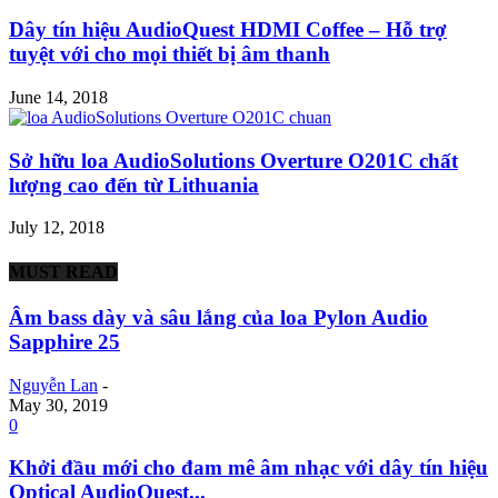
Dây tín hiệu AudioQuest HDMI Coffee – Hỗ trợ
tuyệt với cho mọi thiết bị âm thanh
June 14, 2018
Sở hữu loa AudioSolutions Overture O201C chất
lượng cao đến từ Lithuania
July 12, 2018
MUST READ
Âm bass dày và sâu lắng của loa Pylon Audio
Sapphire 25
Nguyễn Lan
-
May 30, 2019
0
Khởi đầu mới cho đam mê âm nhạc với dây tín hiệu
Optical AudioQuest...