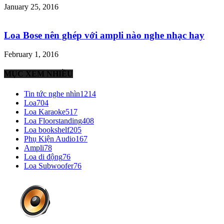
January 25, 2016
Loa Bose nên ghép với ampli nào nghe nhạc hay
February 1, 2016
MỤC XEM NHIỀU
Tin tức nghe nhìn
1214
Loa
704
Loa Karaoke
517
Loa Floorstanding
408
Loa bookshelf
205
Phụ Kiện Audio
167
Ampli
78
Loa di động
76
Loa Subwoofer
76