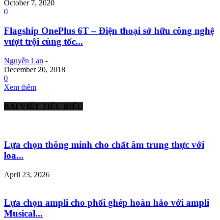
October 7, 2020
0
Flagship OnePlus 6T – Điện thoại sở hữu công nghệ
vượt trội cùng tốc...
Nguyễn Lan
-
December 20, 2018
0
Xem thêm
BÀI VIẾT TIÊU BIỂU
Lựa chọn thông minh cho chất âm trung thực với
loa...
April 23, 2026
Lựa chọn ampli cho phối ghép hoàn hảo với ampli
Musical...