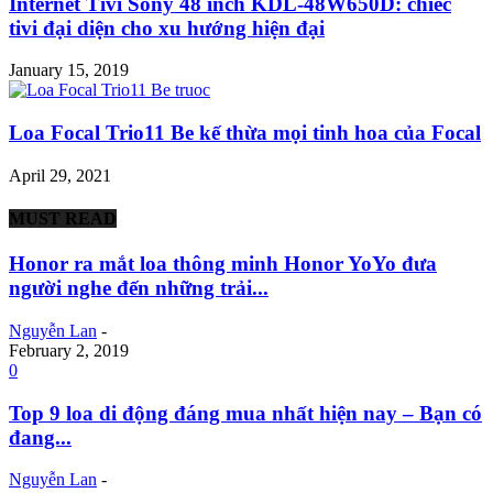
Internet Tivi Sony 48 inch KDL-48W650D: chiếc
tivi đại diện cho xu hướng hiện đại
January 15, 2019
Loa Focal Trio11 Be kế thừa mọi tinh hoa của Focal
April 29, 2021
MUST READ
Honor ra mắt loa thông minh Honor YoYo đưa
người nghe đến những trải...
Nguyễn Lan
-
February 2, 2019
0
Top 9 loa di động đáng mua nhất hiện nay – Bạn có
đang...
Nguyễn Lan
-