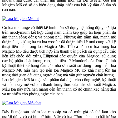
khoang sau được cải thiện âm thanh mới, củ loa tweeter của loa
Magico M6 có số đo biến dạng thấp nhất của bất kỳ đầu dò tần số
cao nào.
Củ loa midrange có thiết kế hình nón sử dụng hệ thống động cơ dựa
trên neodymium kết hợp cùng nam châm kép giúp tái hiện phần đa
âm thanh sống động và phong phú. Những âm trầm sâu, mạnh mẽ
được tái tạo bằng ba củ loa woofer đã được thiết kế mới cùng với kỹ
thuật tiên tiến trong loa Magico M6. Tất cả năm củ loa trong loa
Magico M6 đều được tích hợp âm thanh bằng cách sử dụng cấu trúc
liên kết chéo đối xứng Elliptical độc quyền của Magico, sử dụng
các bộ phận chất lượng cao, tiên tiến từ Mundorf của Đức. Chính
kỹ thuật thiết kế hàng đầu của nhà sản xuất sử dụng trong mẫu loa
Magico M6 hứa hẹn tạo nên loa Magico M6 có khả năng tồn tại
trong thời gian dài cùng người dùng mà vẫn giữ nguyên chất lượng.
Loa Magico M6 là một sản phẩm đại diện cho công nghệ, kỹ thuật
và niềm say mê với âm thanh trung thực của nhà sản xuất Magico.
Mẫu loa này hứa hẹn mang đến âm thanh có độ chính xác hàng đầu
và tự nhiên cho phòng nghe của bạn.
Đây là một sản phẩm loa cao cấp và có mức giá có thể làm khó
người dùng có cơ hội sở hữu. Vậy có loa đứng nào cho chất lượng