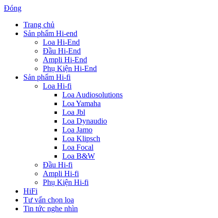
Đóng
Trang chủ
Sản phẩm Hi-end
Loa Hi-End
Đầu Hi-End
Ampli Hi-End
Phụ Kiện Hi-End
Sản phẩm Hi-fi
Loa Hi-fi
Loa Audiosolutions
Loa Yamaha
Loa Jbl
Loa Dynaudio
Loa Jamo
Loa Klipsch
Loa Focal
Loa B&W
Đầu Hi-fi
Ampli Hi-fi
Phụ Kiện Hi-fi
HiFi
Tư vấn chọn loa
Tin tức nghe nhìn