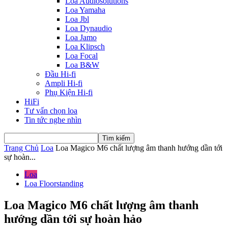
Loa Audiosolutions
Loa Yamaha
Loa Jbl
Loa Dynaudio
Loa Jamo
Loa Klipsch
Loa Focal
Loa B&W
Đầu Hi-fi
Ampli Hi-fi
Phụ Kiện Hi-fi
HiFi
Tư vấn chọn loa
Tin tức nghe nhìn
Trang Chủ
Loa
Loa Magico M6 chất lượng âm thanh hướng dần tới
sự hoàn...
Loa
Loa Floorstanding
Loa Magico M6 chất lượng âm thanh
hướng dần tới sự hoàn hảo