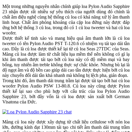
Một trong những nguyên nhân chính giúp loa Pylon Audio Sapphire
23 nhận được rất nhiều sự yêu thích của người dùng đó chính là
chất âm điệu nghệ cùng hệ thống củ loa có khả năng xử lý âm thanh
linh hoạt. Chất âm phóng khoáng của cặp loa đứng này được đáp
ứng bởi hệ thống 3 củ loa, trong đó có 1 củ loa tweeter và hai củ loa
woofer.
Được thiết kế tinh xảo và mang hiệu quả âm thanh lớn là củ loa
tweeter có tên Pylon Audio PST T-120.6 có nhiệm vụ tái tạo dải tần
cao. Đây là củ loa được thiết kế lại từ củ loa Seas 27TDC của Seas.
Màng củ loa được làm từ chất liệu lụa mềm thế nên không có gì lạ
khi âm thanh được tái tạo bởi củ loa này có độ mềm mại và bay
bổng, tuy nhiên âm treble không thực sự chắc khỏe. Nhưng bù lại là
độ ngọt âm và độ bền cao giúp dải cao tần được thực hiện bởi củ loa
này chuyển đổi dải tần khá nhanh mà không bị lệch pha, gián đoạn.
Trong khi đó, âm thanh dải trung trầm lại được tái tạo bởi hai củ loa
woofer Pylon Audio PSW 13-80.8. Củ loa này cũng được Pylon
thiết kế lại sao cho phù hợp với cấu trúc của loa Pylon Audio
Sapphire 23, bởi đây vốn là củ loa được sản xuất bởi German
Visatona của Đức.
Màng củ loa này được xây dựng từ chất liệu cellulose với nón loa
lớn, đường kính đạt 130mm tái tạo chi tiết âm thanh dải trung trầm