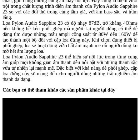
chắc, gọn cùng những cung âm đầy nội lực. Đây cũng là điểm vượt
trội trong chất lượng trình diễn âm thanh của Pylon Audio Sapphire
23 so với các đối thủ trong cùng tầm giá, với âm bass sâu và trầm
lắng.
Loa Pylon Audio Sapphire 23 có độ nhạy 87dB, trở kháng 4Ohms
nên không hề kén phối ghép mà ngược lại người dùng có thể dễ
dàng tìm được những mẫu ampli công suất từ 80W đến 160W để
tạo thành một bộ đôi với cặp loa đứng này. Khi chọn đúng thiết bị
phối ghép, loa sẽ hoạt đọng với chất âm mạnh mẽ dù người dùng ko
mở hết âm lượng loa.
Loa Pylon Audio Sapphire 23 thể hiện sự nội lực trong từng cung
âm giúp mọi không gian âm thanh đều nổi bật với những thanh sắc
vừa tự nhiên lại mạnh mẽ. Đặc biệt với khả năng dễ phối ghép, cặp
loa đứng này sẽ mang đến cho người dùng những trải nghiệm âm
thanh đa dạng.
Các bạn có thể tham khảo các sản phẩm khác tại đây