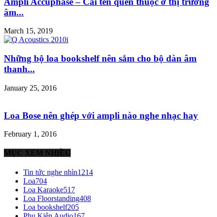
Ampli Accuphase – Cái tên quen thuộc ở thị trường
âm...
March 15, 2019
Những bộ loa bookshelf nên sắm cho bộ dàn âm
thanh...
January 25, 2016
Loa Bose nên ghép với ampli nào nghe nhạc hay
February 1, 2016
MỤC XEM NHIỀU
Tin tức nghe nhìn
1214
Loa
704
Loa Karaoke
517
Loa Floorstanding
408
Loa bookshelf
205
Phụ Kiện Audio
167