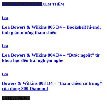
BÀI VIẾT LIÊN QUAN
XEM THÊM
Loa
Loa Bowers & Wilkins 805 D4 – Bookshelf hi-end,
tinh giản nhưng tham chiếu
Loa
Loa Bowers & Wilkins 804 D4 – “Bước ngoặt” từ
khoa học đến trải nghiệm nghe
Loa
Bowers & Wilkins 803 D4 – “tham chiếu cỡ trung”
của dòng 800 Diamond
LATEST NEWS