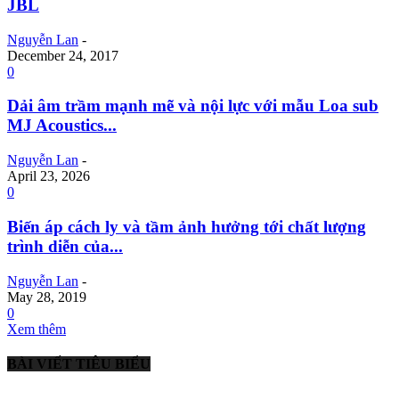
JBL
Nguyễn Lan
-
December 24, 2017
0
Dải âm trầm mạnh mẽ và nội lực với mẫu Loa sub
MJ Acoustics...
Nguyễn Lan
-
April 23, 2026
0
Biến áp cách ly và tầm ảnh hưởng tới chất lượng
trình diễn của...
Nguyễn Lan
-
May 28, 2019
0
Xem thêm
BÀI VIẾT TIÊU BIỂU