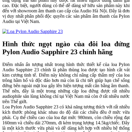
ứng dụng mà sản phẩm này được rất nhiều người dùng đánh giá
cao. Đặc biệt, người dùng có thể dễ dàng sở hữu sản phẩm này khi
đến với showroom âm thanh cao cấp của Audio Hà Nội. Đây là đơn
vị duy nhất phân phối độc quyền các sản phẩm âm thanh của Pylon
Audio tại Việt Nam.
Hình thức ngọt ngào của đôi loa đứng
Pylon Audio Sapphire 23 chính hãng
Điểm nhấn ấn tượng nhất trong hình thức thiết kế của loa Pylon
Audio Sapphire 23 chính là phần thùng loa được tạo hình cắt vát
kim cương tinh tế. Điểm này không chỉ nâng cấp thẩm mỹ của loa
trông hầm hố và độc đáo hơn mà còn là chi tiết giúp hạn chế sống
đứng bên ngoài mặt loa gây lên hiện tượng mất cân bằng âm thanh.
Thế nên, đây là một trong những cặp loa đứng được rất nhiều
audiophile săn lùng không chỉ tại Việt Nam mà còn ở rất nhiều nước
trên Thế giới.
Loa Pylon Audio Sapphire 23 có khả năng tương thích với rất nhiều
kích thước phòng khác nhau do độ dài các chiều đều ở mức vừa
phải. Cụ thể chiều cao của loa đạt mức 980mm, còn chiều rộng đạt
160mm và chiều dài 270mm, đi kèm trọng lượng 14.5kg/chiếc. Đây
là một kích thước vừa phải và dễ dàng kết hợp với nhiều hệ thống