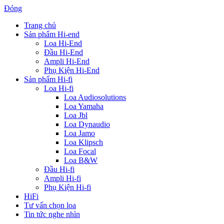
Đóng
Trang chủ
Sản phẩm Hi-end
Loa Hi-End
Đầu Hi-End
Ampli Hi-End
Phụ Kiện Hi-End
Sản phẩm Hi-fi
Loa Hi-fi
Loa Audiosolutions
Loa Yamaha
Loa Jbl
Loa Dynaudio
Loa Jamo
Loa Klipsch
Loa Focal
Loa B&W
Đầu Hi-fi
Ampli Hi-fi
Phụ Kiện Hi-fi
HiFi
Tư vấn chọn loa
Tin tức nghe nhìn