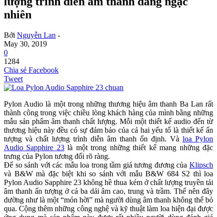
lượng trình diễn âm thanh đáng ngạc
nhiên
Bởi
Nguyễn Lan
-
May 30, 2019
0
1284
Chia sẻ Facebook
Tweet
Pylon Audio là một trong những thương hiệu âm thanh Ba Lan rất
thành công trong việc chiều lòng khách hàng của mình bằng những
mẫu sản phẩm âm thanh chất lượng. Mỗi một thiết kế audio đến từ
thương hiệu này đều có sự đảm bảo của cả hai yếu tố là thiết kế ấn
tượng và chất lượng trình diễn âm thanh ổn định. Và
loa Pylon
Audio Sapphire 23
là một trong những thiết kế mang những đặc
trưng của Pylon tương đối rõ ràng.
Để so sánh với các mẫu loa trong tầm giá tương đương của
Klipsch
và B&W mà đặc biệt khi so sánh với mẫu B&W 684 S2 thì loa
Pylon Audio Sapphire 23 không hề thua kém ở chất lượng truyền tải
âm thanh ấn tượng ở cả ba dải âm cao, trung và trầm. Thế nên đây
dường như là một “món hời” mà người dùng âm thanh không thể bỏ
qua. Cộng thêm những công nghệ và kỹ thuật làm loa hiện đại được