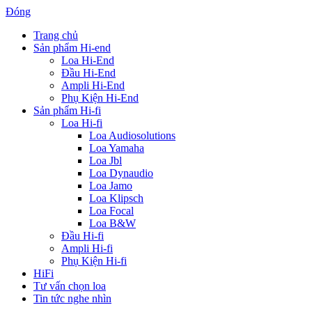
Đóng
Trang chủ
Sản phẩm Hi-end
Loa Hi-End
Đầu Hi-End
Ampli Hi-End
Phụ Kiện Hi-End
Sản phẩm Hi-fi
Loa Hi-fi
Loa Audiosolutions
Loa Yamaha
Loa Jbl
Loa Dynaudio
Loa Jamo
Loa Klipsch
Loa Focal
Loa B&W
Đầu Hi-fi
Ampli Hi-fi
Phụ Kiện Hi-fi
HiFi
Tư vấn chọn loa
Tin tức nghe nhìn