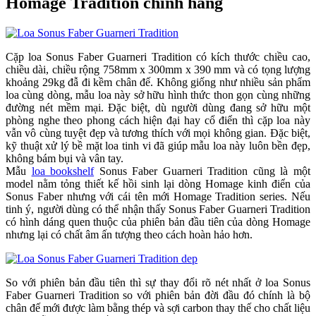
Homage Tradition chính hãng
Cặp loa Sonus Faber Guarneri Tradition có kích thước chiều cao,
chiều dài, chiều rộng 758mm x 300mm x 390 mm và có tọng lượng
khoảng 29kg đẫ đi kềm chân đế. Không giống như nhiều sản phẩm
loa cùng dòng, mẫu loa này sở hữu hình thức thon gọn cùng những
đường nét mềm mại. Đặc biệt, dù người dùng đang sở hữu một
phòng nghe theo phong cách hiện đại hay cổ điển thì cặp loa này
vẫn vô cùng tuyệt đẹp và tương thích với mọi không gian. Đặc biệt,
kỹ thuật xử lý bề mặt loa tinh vi đã giúp mẫu loa này luôn bền đẹp,
không bám bụi và vân tay.
Mẫu
loa bookshelf
Sonus Faber Guarneri Tradition cũng là một
model nằm tỏng thiết kế hồi sinh lại dòng Homage kinh điển của
Sonus Faber nhưng với cái tên mới Homage Tradition series. Nếu
tinh ý, người dùng có thể nhận thấy Sonus Faber Guarneri Tradition
có hình dáng quen thuộc của phiên bản đầu tiên của dòng Homage
nhưng lại có chất âm ấn tượng theo cách hoàn hảo hơn.
So với phiên bản đầu tiên thì sự thay đổi rõ nét nhất ở loa Sonus
Faber Guarneri Tradition so với phiên bản đời đầu đó chính là bộ
chân đế mới được làm bằng thép và sợi carbon thay thế cho chất liệu