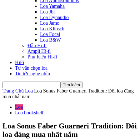
Loa Audiosolutions
Loa Yamaha
Loa Jbl
Loa Dynaudio
Loa Jamo
Loa Klipsch
Loa Focal
Loa B&W
Đầu Hi-fi
Ampli Hi-fi
Phụ Kiện Hi-fi
HiFi
Tư vấn chọn loa
Tin tức nghe nhìn
Trang Chủ
Loa
Loa Sonus Faber Guarneri Tradition: Đôi loa đáng
mua nhất năm
Loa
Loa bookshelf
Loa Sonus Faber Guarneri Tradition: Đôi
loa đáng mua nhất năm