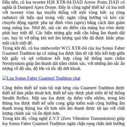
Đầu tiên, củ loa tweeter H28 XTR-04 DAD Arrow Point, DAD có
nghĩa là Damped Apex Dome. Đây là công nghệ thiết kế củ loa mới
với tweeter vòm lụa truyền thống với một vòng bức xạ (ring
radiator) rất hiệu quả trong việc ngăn cộng hưởng và kéo các
chuyển động ngược pha tại đỉnh vòm (apex) bằng cách làm giảm
rung màng loa. Nhờ đó, mà các ưu điểm của màng loa vòm được
phát huy triệt để. Các hiện tượng gây mất cân bằng âm thanh dải
cao, hay bị vỡ tiếng khi mở âm lượng quá lớn đã được khắc phục
một cách triệt để.
Trong khi đó, củ loa midwoofer W15 XTR-04 của loa Sonus Faber
Guarneri Tradition lại có màng loa được làm từ vật liệu kết hợp giữa
bột giấy và sợi cellulose kết hợp cùng hệ thống nam châm
Neodymium giúp âm thanh dải trầm chính xác, với những âm sắc ấn
tượng về độ sâu, độ lớn và tốc độ dứt khoát.
Cộng thêm thiết kế toàn bộ mặt lưng của Guarneri Tradition được
thiết kế làm phần thoát hơi, thiết kế này được phát triển từ hệ thống
Stealth Reflex. Mặt sau loa được ép thêm viền nhôm, trong khi
thùng loa được thiết kế uốn cong giúp kiểm soát cộng hưởng âm
thanh trong thùng loa tốt hơn nên âm thanh được tái tạo với chất
lượng chính xác và ổn định hơn.
Trong khi đó, công nghệ Z.V.T (Zero Vibration Transmission) giúp
loa Sonus Faber Guarneri Tradition ngăn chặn rung chấn ảnh hưởng