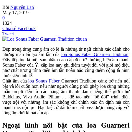
Bởi
Nguyễn Lan
-
May 17, 2019
0
1324
Chia sẻ Facebook
Tweet
Đẹp trong từng cung âm có lẽ là những từ ngữ chính xác dành cho
những màn tái tạo âm tần của
loa Sonus Faber Guarneri Tradition
.
Đây tiếp tục là một sản phẩm cao cấp đến từ thương hiệu âm thanh
Sonus Faber của Ý, cặp loa này ghi điểm tuyệt đối với giới mộ điệu
nhờ chất lượng trình diễn âm tần hoàn hảo cùng điểm cộng là hình
thức siêu tinh tế.
Chất âm của
loa Sonus Faber
Guarneri Tradition càng trở nên nổi
bật và lôi cuốn hơn nếu như người dùng phối ghép loa cùng những
mẫu ampli đến từ các hãng âm thanh danh tiếng thế giới như
Baldelius, Viva Audio, Pilium,…. để tạo nên “bộ đôi” trình diễn
vượt trội với những âm sắc không chỉ chính xác ổn định mà còn
mạnh mẽ, nội lực. Đặc biệt, ở dải trầm chất bass được nâng cấp với
tông âm dứt khoát ấm áp.
Ngoại hình nổi bật của loa Guarneri