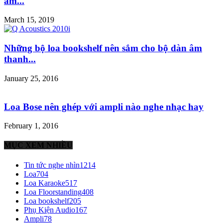
âm...
March 15, 2019
Những bộ loa bookshelf nên sắm cho bộ dàn âm
thanh...
January 25, 2016
Loa Bose nên ghép với ampli nào nghe nhạc hay
February 1, 2016
MỤC XEM NHIỀU
Tin tức nghe nhìn
1214
Loa
704
Loa Karaoke
517
Loa Floorstanding
408
Loa bookshelf
205
Phụ Kiện Audio
167
Ampli
78