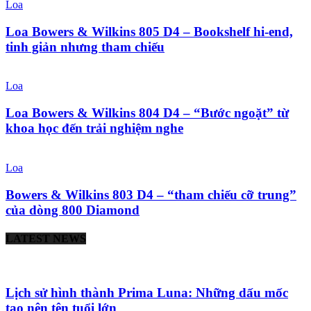
Loa
Loa Bowers & Wilkins 805 D4 – Bookshelf hi-end,
tinh giản nhưng tham chiếu
Loa
Loa Bowers & Wilkins 804 D4 – “Bước ngoặt” từ
khoa học đến trải nghiệm nghe
Loa
Bowers & Wilkins 803 D4 – “tham chiếu cỡ trung”
của dòng 800 Diamond
LATEST NEWS
Lịch sử hình thành Prima Luna: Những dấu mốc
tạo nên tên tuổi lớn