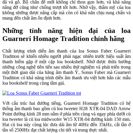
đá và gỗ. Bộ chân đế mới không chỉ thon gọn hơn, và khả năng
nâng đỡ cũng như chống trượt tốt hơn. Nhờ vậy, thẩm mỹ của loa
không những được nâng cấp mà còn có khả năn chịu rung chấn và
mang đến chất âm ổn định hơn.
Những tính năng hiện đại của loa
Guarneri Homage Tradition chính hãng
Chất lượng trình diễn âm thanh của loa Sonus Faber Guarneri
Tradition sẽ khiến nhiều người phải ngạc nhiên trước hiệu suất âm
thanh hiếm gặp ở một cặp loa bookshelf. Nhờ được thừa hưởng
những công nghệ tiên tiến sau nhiều thử nghiệm và phát triển trong
một thời gian dài của hãng âm thanh Ý, Sonus Faber mà Guarneri
Tradition có khả năng trình diễn âm thanh ưu việt hơn hẳn các mẫu
loa bookshelf trong cùng tầm giá.
Với cấu trúc hai đường tiếng, Guarneri Homage Tradition có hệ
thống âm thanh bao gồm củ loa tweeter H28 XTR-04 DAD Arrow
Point đường kính 28 mm nằm ở phía trên cùng và ngay phía dưới củ
loa tweeter là củ loa midwoofer W15 XTR-04 đường kính 150 mm.
Hai củ loa này cùng lúc đưa dải âm từ 40Hz đến 35kHz, cắt tần ở
tần số 2500Hz đạt chất lượng chi tiết và trung thực nhất.