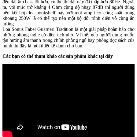
đến dải âm bass tốt hơn, cụ thể thì dải này đã thấp hơn 80Hz. Ngoài
ra, với mức trở kháng 4 Ohm cùng độ nhạy 87dB thì người dùng
nên kết hợp loa bookshelf này với một ampli có công suất trong
khoảng 250W là có thể tạo nên một bộ đôi trình diễn vô cùng ấn
tượng.
Loa Sonus Faber Guarneri Tradition là một giải pháp hoàn hảo cho
những phòng nghe có diện tích nhỏ. Vì thế, nếu người dùng muốn
tận hưởng âm thanh trong chính phòng ngủ hay phòng đọc sách của
mình thì đây là một thiết kế dành cho bạn.
Các bạn có thể tham khảo các sản phẩm khác tại đây