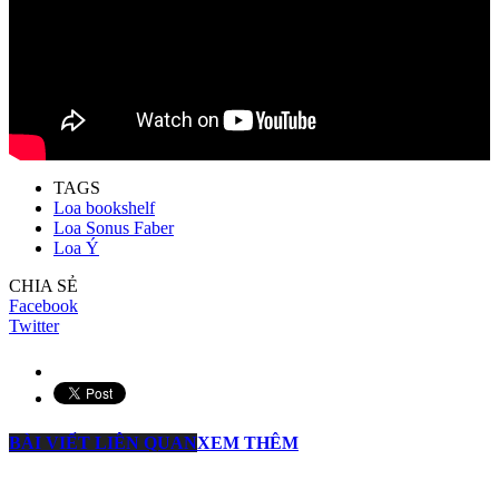
TAGS
Loa bookshelf
Loa Sonus Faber
Loa Ý
CHIA SẺ
Facebook
Twitter
BÀI VIẾT LIÊN QUAN
XEM THÊM