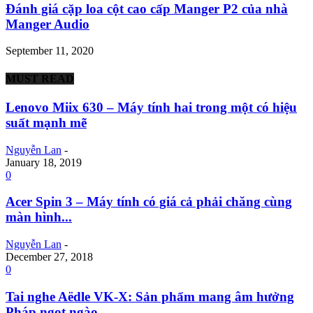
Đánh giá cặp loa cột cao cấp Manger P2 của nhà
Manger Audio
September 11, 2020
MUST READ
Lenovo Miix 630 – Máy tính hai trong một có hiệu
suất mạnh mẽ
Nguyễn Lan
-
January 18, 2019
0
Acer Spin 3 – Máy tính có giá cả phải chăng cùng
màn hình...
Nguyễn Lan
-
December 27, 2018
0
Tai nghe Aëdle VK-X: Sản phẩm mang âm hưởng
Pháp ngọt ngào