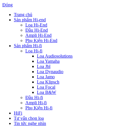
Đóng
Trang chủ
Sản phẩm Hi-end
Loa Hi-End
Đầu Hi-End
Ampli Hi-End
Phụ Kiện Hi-End
Sản phẩm Hi-fi
Loa Hi-fi
Loa Audiosolutions
Loa Yamaha
Loa Jbl
Loa Dynaudio
Loa Jamo
Loa Klipsch
Loa Focal
Loa B&W
Đầu Hi-fi
Ampli Hi-fi
Phụ Kiện Hi-fi
HiFi
Tư vấn chọn loa
Tin tức nghe nhìn