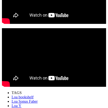
TAGS
Loa bookshelf
Loa Sonus Faber
Loa Ý