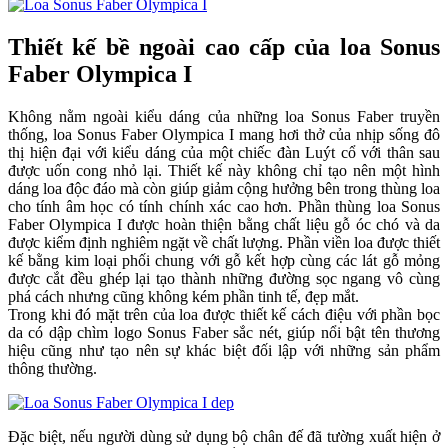
Thiết kế bề ngoài cao cấp của loa Sonus
Faber Olympica I
Không nằm ngoài kiểu dáng của những loa Sonus Faber truyền
thống, loa Sonus Faber Olympica I mang hơi thở của nhịp sống đô
thị hiện đại với kiểu dáng của một chiếc đàn Luýt cổ với thân sau
được uốn cong nhỏ lại. Thiết kế này không chỉ tạo nên một hình
dáng loa độc đáo mà còn giúp giảm cộng hưởng bên trong thùng loa
cho tính âm học có tính chính xác cao hơn. Phần thùng loa Sonus
Faber Olympica I được hoàn thiện bằng chất liệu gỗ óc chó và da
được kiểm định nghiêm ngặt về chất lượng. Phần viền loa được thiết
kế bằng kim loại phối chung với gỗ kết hợp cùng các lát gỗ mỏng
được cắt đều ghép lại tạo thành những đường sọc ngang vô cùng
phá cách nhưng cũng không kém phần tinh tế, đẹp mắt.
Trong khi đó mặt trên của loa được thiết kế cách điệu với phần bọc
da có dập chìm logo Sonus Faber sắc nét, giúp nổi bật tên thương
hiệu cũng như tạo nên sự khác biệt đối lập với những sản phẩm
thông thường.
Đặc biệt, nếu người dùng sử dụng bộ chân đế đã tường xuất hiện ở