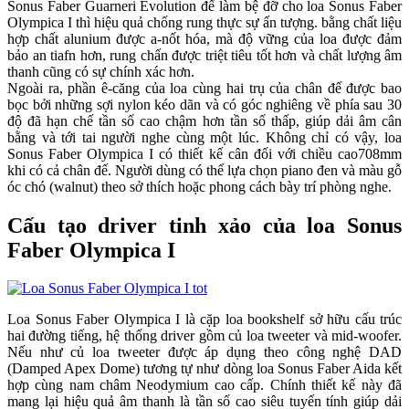
Sonus Faber Guarneri Evolution để làm bệ đỡ cho loa Sonus Faber
Olympica I thì hiệu quả chống rung thực sự ấn tượng. bằng chất liệu
hợp chất alunium được a-nốt hóa, mà độ vững của loa được đảm
bảo an tiafn hơn, rung chấn được triệt tiêu tốt hơn và chất lượng âm
thanh cũng có sự chính xác hơn.
Ngoài ra, phần ê-căng của loa cùng hai trụ của chân đế được bao
bọc bởi những sợi nylon kéo dãn và có góc nghiêng về phía sau 30
độ đã hạn chế tần số cao chậm hơn tần số thấp, giúp dải âm cân
bằng và tới tai người nghe cùng một lúc. Không chỉ có vậy, loa
Sonus Faber Olympica I có thiết kế cân đối với chiều cao708mm
khi có cả chân đế. Người dùng có thể lựa chọn piano đen và màu gỗ
óc chó (walnut) theo sở thích hoặc phong cách bày trí phòng nghe.
Cấu tạo driver tinh xảo của loa Sonus
Faber Olympica I
Loa Sonus Faber Olympica I là cặp loa bookshelf sở hữu cấu trúc
hai đường tiếng, hệ thống driver gồm củ loa tweeter và mid-woofer.
Nếu như củ loa tweeter được áp dụng theo công nghệ DAD
(Damped Apex Dome) tương tự như dòng loa Sonus Faber Aida kết
hợp cùng nam châm Neodymium cao cấp. Chính thiết kế này đã
mang lại hiệu quả âm thanh là tần số cao siêu tuyến tính giúp dải