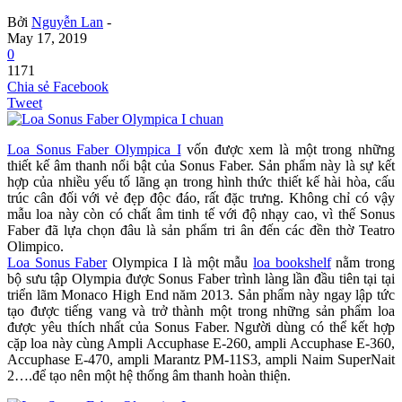
Bởi
Nguyễn Lan
-
May 17, 2019
0
1171
Chia sẻ Facebook
Tweet
Loa Sonus Faber Olympica I
vốn được xem là một trong những
thiết kế âm thanh nổi bật của Sonus Faber. Sản phẩm này là sự kết
hợp của nhiều yếu tố lãng ạn trong hình thức thiết kế hài hòa, cấu
trúc cân đối với vẻ đẹp độc đáo, rất đặc trưng. Không chỉ có vậy
mẫu loa này còn có chất âm tinh tế với độ nhạy cao, vì thế Sonus
Faber đã lựa chọn đâu là sản phẩm tri ân đến các đền thờ Teatro
Olimpico.
Loa Sonus Faber
Olympica I là một mẫu
loa bookshelf
nằm trong
bộ sưu tập Olympia được Sonus Faber trình làng lần đầu tiên tại tại
triển lãm Monaco High End năm 2013. Sản phẩm này ngay lập tức
tạo được tiếng vang và trở thành một trong những sản phẩm loa
được yêu thích nhất của Sonus Faber. Người dùng có thể kết hợp
cặp loa này cùng Ampli Accuphase E-260, ampli Accuphase E-360,
Accuphase E-470, ampli Marantz PM-11S3, ampli Naim SuperNait
2….để tạo nên một hệ thống âm thanh hoàn thiện.