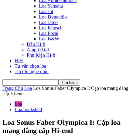
Loa Audiosolutions
Loa Yamaha
Loa Jbl
Loa Dynaudio
Loa Jamo
Loa Klipsch
Loa Focal
Loa B&W
Đầu Hi-fi
Ampli Hi-fi
Phụ Kiện Hi-fi
HiFi
Tư vấn chọn loa
Tin tức nghe nhìn
Trang Chủ
Loa
Loa Sonus Faber Olympica I: Cặp loa mang đẳng
cấp Hi-end
Loa
Loa bookshelf
Loa Sonus Faber Olympica I: Cặp loa
mang đẳng cấp Hi-end