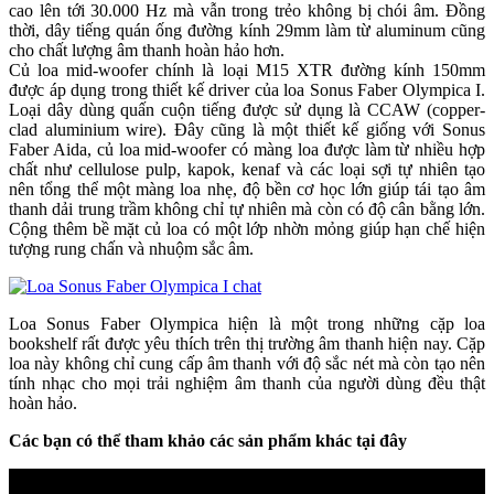
cao lên tới 30.000 Hz mà vẫn trong trẻo không bị chói âm. Đồng
thời, dây tiếng quán ống đường kính 29mm làm từ aluminum cũng
cho chất lượng âm thanh hoàn hảo hơn.
Củ loa mid-woofer chính là loại M15 XTR đường kính 150mm
được áp dụng trong thiết kế driver của loa Sonus Faber Olympica I.
Loại dây dùng quấn cuộn tiếng được sử dụng là CCAW (copper-
clad aluminium wire). Đây cũng là một thiết kế giống với Sonus
Faber Aida, củ loa mid-woofer có màng loa được làm từ nhiều hợp
chất như cellulose pulp, kapok, kenaf và các loại sợi tự nhiên tạo
nên tổng thể một màng loa nhẹ, độ bền cơ học lớn giúp tái tạo âm
thanh dải trung trầm không chỉ tự nhiên mà còn có độ cân bằng lớn.
Cộng thêm bề mặt củ loa có một lớp nhờn mỏng giúp hạn chế hiện
tượng rung chấn và nhuộm sắc âm.
Loa Sonus Faber Olympica hiện là một trong những cặp loa
bookshelf rất được yêu thích trên thị trường âm thanh hiện nay. Cặp
loa này không chỉ cung cấp âm thanh với độ sắc nét mà còn tạo nên
tính nhạc cho mọi trải nghiệm âm thanh của người dùng đều thật
hoàn hảo.
Các bạn có thể tham khảo các sản phẩm khác tại đây