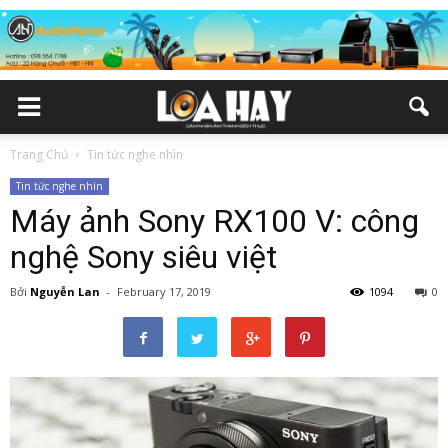
Trang Chủ
Tin tức nghe nhìn
Tin tức nghe nhìn
Máy ảnh Sony RX100 V: công
nghệ Sony siêu việt
Bởi
Nguyễn Lan
-
February 17, 2019
1094
0