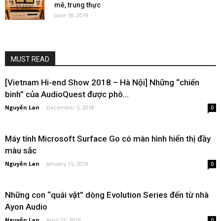
mẽ, trung thực
June 18, 2019
MUST READ
[Vietnam Hi-end Show 2018 – Hà Nội] Những “chiến
binh” của AudioQuest được phô...
Nguyễn Lan
-
December 5, 2018
0
Máy tính Microsoft Surface Go có màn hình hiển thị đầy
màu sắc
Nguyễn Lan
-
January 15, 2019
0
Những con “quái vật” dòng Evolution Series đến từ nhà
Ayon Audio
Nguyễn Lan
-
April 22, 2026
0