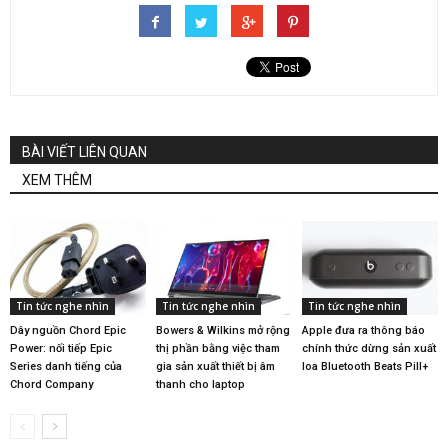
BÀI VIẾT LIÊN QUAN
XEM THÊM
Tin tức nghe nhìn
Tin tức nghe nhìn
Tin tức nghe nhìn
Dây nguồn Chord Epic
Bowers & Wilkins mở rộng
Apple đưa ra thông báo
Power: nối tiếp Epic
thị phần bằng việc tham
chính thức dừng sản xuất
Series danh tiếng của
gia sản xuất thiết bị âm
loa Bluetooth Beats Pill+
Chord Company
thanh cho laptop