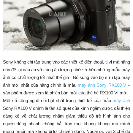
Sony không chỉ tập trung vào các thiết kế điện thoại, ti vi mà hãng
còn để lại dấu ấn vô cùng ấn tượng nhờ sở hữu những mẫu máy
ảnh có chất lượng tốt nhất thế giới. Bổ sung vào bộ sưu tập máy
ảnh mới nhất của hãng chính là mẫu
máy ảnh Sony RX100 V
–
sản phẩm được xem là phiên bản mới của thế hệ RX100 VI mới.
Một số công nghệ nổi bật nhất trong thiết kế của mẫu
máy ảnh
Sony RX100 V chính là tần số quét của kính ngắm được cải thiện
đáng kể về chất lượng nhằm giảm thiểu độ trễ hình ảnh cho
người dùng nhanh chóng bắt trọn mọi khung khung mà mình
mong muốn mà không bị lỡ chuyển động. Ngoài ra, với 3 chế độ