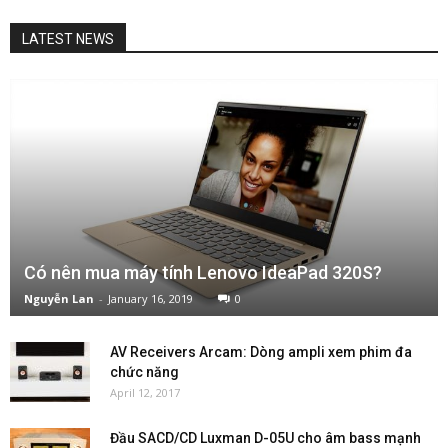
LATEST NEWS
Có nên mua máy tính Lenovo IdeaPad 320S?
Nguyễn Lan
-
January 16, 2019
0
AV Receivers Arcam: Dòng ampli xem phim đa
chức năng
April 12, 2017
Đầu SACD/CD Luxman D-05U cho âm bass mạnh