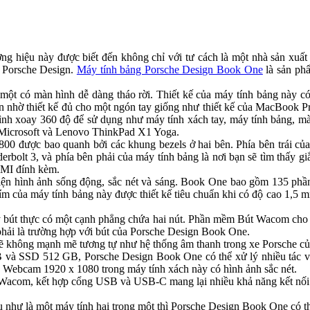
g hiệu này được biết đến không chỉ với tư cách là một nhà sản xuất 
à Porsche Design.
Máy tính bảng Porsche Design Book One
là sản ph
một có màn hình dễ dàng tháo rời. Thiết kế của máy tính bảng này c
iản nhờ thiết kế đủ cho một ngón tay giống như thiết kế của MacBook Pr
nh xoay 360 độ để sử dụng như máy tính xách tay, máy tính bảng, màn
a Microsoft và Lenovo ThinkPad X1 Yoga.
800 được bao quanh bởi các khung bezels ở hai bên. Phía bên trái 
rbolt 3, và phía bên phải của máy tính bảng là nơi bạn sẽ tìm thấy g
DMI đính kèm.
iện hình ảnh sống động, sắc nét và sáng. Book One bao gồm 135 phầ
 của máy tính bảng này được thiết kế tiêu chuẩn khi có độ cao 1,5 
út thực có một cạnh phẳng chứa hai nút. Phần mềm Bút Wacom cho phé
phải là trường hợp với bút của Porsche Design Book One.
ẽ không mạnh mẽ tương tự như hệ thống âm thanh trong xe Porsche của 
 và SSD 512 GB, Porsche Design Book One có thể xử lý nhiều tác vụ
i. Webcam 1920 x 1080 trong máy tính xách này có hình ảnh sắc nét.
rợ Wacom, kết hợp cổng USB và USB-C mang lại nhiều khả năng kết nối c
ụ như là một máy tính hai trong một thì Porsche Design Book One có th