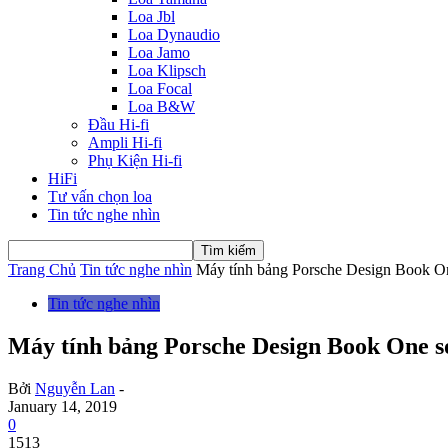
Loa Jbl
Loa Dynaudio
Loa Jamo
Loa Klipsch
Loa Focal
Loa B&W
Đầu Hi-fi
Ampli Hi-fi
Phụ Kiện Hi-fi
HiFi
Tư vấn chọn loa
Tin tức nghe nhìn
Trang Chủ
Tin tức nghe nhìn
Máy tính bảng Porsche Design Book One
Tin tức nghe nhìn
Máy tính bảng Porsche Design Book One sở
Bởi
Nguyễn Lan
-
January 14, 2019
0
1513