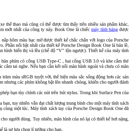
xe thể thao mà cũng có thể được tìm thấy trên nhiều sản phẩm khác,
ẩm mới nhất của công ty này. Book One là chiếc
máy tính bảng
được
ó nắp hôm màu bạc mờ được thiết kế chắc chắn với logo của Porsche
o. Phần nổi bật nhất của thiết kế Porsche Design Book One là bản lề,
 hình hiển thị và lều (chế độ “V” lộn ngược). Thiết kế của máy tính
của bàn phím có cổng USB Type-C , hai cổng USB 3.0 và khe cắm thẻ
iắc cắm tai nghe. Nếu bạn cần kết nối màn hình ngoài và chưa có màn
n trăm màu sRGB tuyệt vời, thể hiện màu sắc sống động hơn các sản
mm nhưng các phím không bật lên nhanh chóng, khiến cho người đánh
p bạn tùy chỉnh các nút trên bút stylus. Trong khi Surface Pen của
bạn, tuy nhiên vẫn đạt chất lượng trung bình cho một máy tính xách
 cùng một lúc. Máy tính xách tay của Porsche Design Book One đã
ho người dùng. Tuy nhiên, màn hình của nó lại có thiết kế hơi nặng,
ể là sự lựa chọn lí tưởng cho bạn.