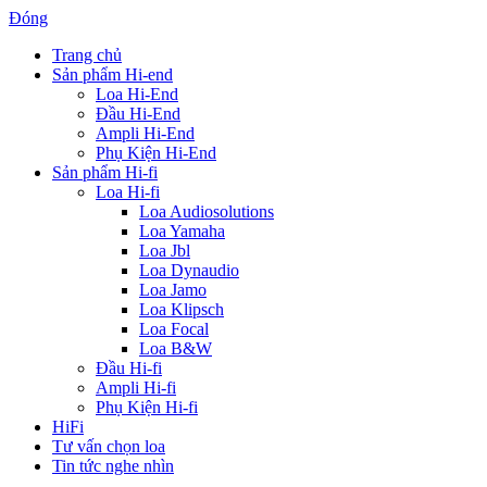
Đóng
Trang chủ
Sản phẩm Hi-end
Loa Hi-End
Đầu Hi-End
Ampli Hi-End
Phụ Kiện Hi-End
Sản phẩm Hi-fi
Loa Hi-fi
Loa Audiosolutions
Loa Yamaha
Loa Jbl
Loa Dynaudio
Loa Jamo
Loa Klipsch
Loa Focal
Loa B&W
Đầu Hi-fi
Ampli Hi-fi
Phụ Kiện Hi-fi
HiFi
Tư vấn chọn loa
Tin tức nghe nhìn