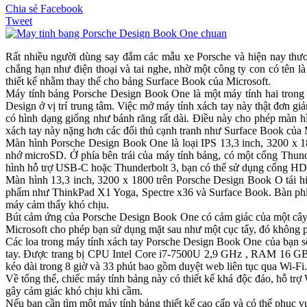
Chia sẻ Facebook
Tweet
Rất nhiều người dùng say đắm các mẫu xe Porsche và hiện nay thươn
chẳng hạn như điện thoại và tai nghe, nhờ một công ty con có tên l
thiết kế nhằm thay thế cho bảng Surface Book của Microsoft.
Máy tính bảng Porsche Design Book One là một máy tính hai trong 
Design ở vị trí trung tâm. Việc mở máy tính xách tay này thật đơn g
có hình dạng giống như bánh răng rất dài. Điều này cho phép màn hì
xách tay này nặng hơn các đối thủ cạnh tranh như Surface Book củ
Màn hình Porsche Design Book One là loại IPS 13,3 inch, 3200 x 1
nhớ microSD. Ở phía bên trái của máy tính bảng, có một cổng Thunde
hình hỗ trợ USB-C hoặc Thunderbolt 3, bạn có thể sử dụng cổng H
Màn hình 13,3 inch, 3200 x 1800 trên Porsche Design Book O tái h
phẩm như ThinkPad X1 Yoga, Spectre x36 và Surface Book. Bàn phím
máy cảm thấy khó chịu.
Bút cảm ứng của Porsche Design Book One có cảm giác của một cây b
Microsoft cho phép bạn sử dụng mặt sau như một cục tẩy, đó không 
Các loa trong máy tính xách tay Porsche Design Book One của bạn s
tay. Được trang bị CPU Intel Core i7-7500U 2,9 GHz , RAM 16 GB
kéo dài trong 8 giờ và 33 phút bao gồm duyệt web liên tục qua Wi-F
Về tổng thể, chiếc máy tính bảng này có thiết kế khá độc đáo, hỗ t
gây cảm giác khó chịu khi cầm.
Nếu bạn cần tìm một máy tính bảng thiết kế cao cấp và có thể phục v