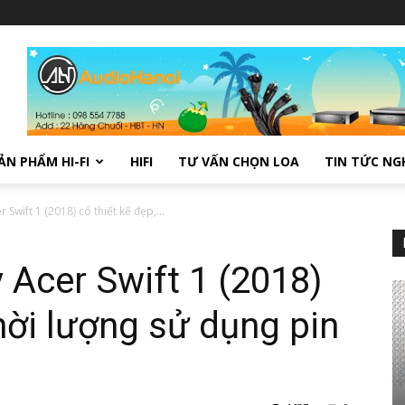
ẢN PHẨM HI-FI
HIFI
TƯ VẤN CHỌN LOA
TIN TỨC NG
 Swift 1 (2018) có thiết kế đẹp,...
 Acer Swift 1 (2018)
thời lượng sử dụng pin