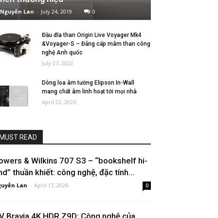
Nguyễn Lan
-
July 24, 2019
0
Đầu đĩa than Origin Live Voyager Mk4
&Voyager-S – Đẳng cấp mâm than công
nghệ Anh quốc
July 27, 2023
Dòng loa âm tường Elipson In-Wall
mang chất âm linh hoạt tới mọi nhà
April 22, 2026
MUST READ
owers & Wilkins 707 S3 – “bookshelf hi-
nd” thuần khiết: công nghệ, đặc tính...
uyễn Lan
-
April 17, 2026
0
V Bravia 4K HDR Z9D: Công nghệ của