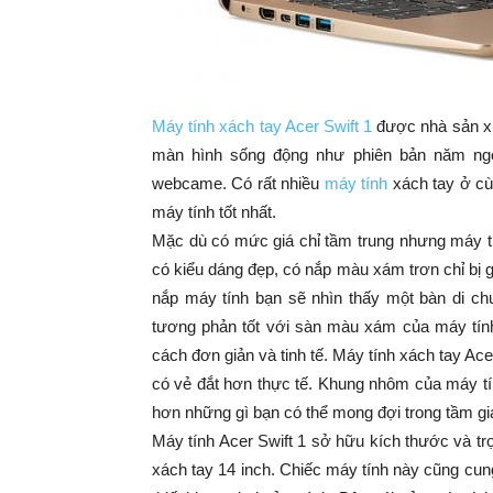
Máy tính xách tay Acer Swift 1
được nhà sản xu
màn hình sống động như phiên bản năm ngo
webcame. Có rất nhiều
máy tính
xách tay ở cù
máy tính tốt nhất.
Mặc dù có mức giá chỉ tầm trung nhưng máy tí
có kiểu dáng đẹp, có nắp màu xám trơn chỉ bị 
nắp máy tính bạn sẽ nhìn thấy một bàn di c
tương phản tốt với sàn màu xám của máy tính 
cách đơn giản và tinh tế. Máy tính xách tay Ac
có vẻ đắt hơn thực tế. Khung nhôm của máy tí
hơn những gì bạn có thể mong đợi trong tầm gi
Máy tính Acer Swift 1 sở hữu kích thước và t
xách tay 14 inch. Chiếc máy tính này cũng cung