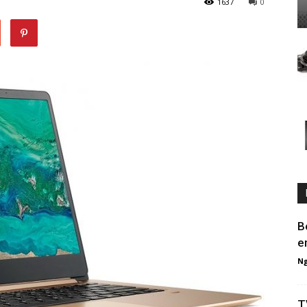
1637
0
B
e
Ng
T