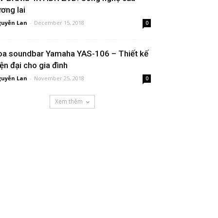
ương lai
uyễn Lan
-
December 15, 2018
0
oa soundbar Yamaha YAS-106 – Thiết kế
iện đại cho gia đình
uyễn Lan
-
November 25, 2018
0
Xem thêm