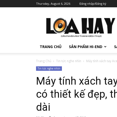
Thursday, August 6, 2026
Đăng nhập/Đăng ký
TRANG CHỦ
SẢN PHẨM HI-END
S
Trang Chủ
Tin tức nghe nhìn
Máy tính xách tay Acer
Tin tức nghe nhìn
Máy tính xách tay
có thiết kế đẹp, 
dài