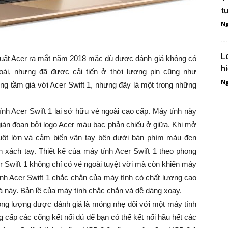
t
Ng
L
ất Acer ra mắt năm 2018 mặc dù được đánh giá không có
h
ái, nhưng đã được cải tiến ở thời lượng pin cũng như
Ng
ng tầm giá với Acer Swift 1, nhưng đây là một trong những
nh Acer Swift 1 lại sở hữu vẻ ngoài cao cấp. Máy tính này
gián đoạn bởi logo Acer màu bạc phản chiếu ở giữa. Khi mở
huột lớn và cảm biến vân tay bên dưới bàn phím màu đen
xách tay. Thiết kế của máy tính Acer Swift 1 theo phong
er Swift 1 không chỉ có vẻ ngoài tuyệt vời mà còn khiến máy
nh Acer Swift 1 chắc chắn của máy tính có chất lượng cao
á này. Bản lề của máy tính chắc chắn và dễ dàng xoay.
rọng lượng được đánh giá là mỏng nhẹ đối với một máy tính
 cấp các cổng kết nối đủ để bạn có thể kết nối hầu hết các