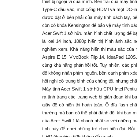
thiết bị ngoại vi của mình. Bên trái của máy tí
Type-C đầu vào, một cổng HDMI và một DC-in. 
được đặt ở bên phải của máy tính xách tay, b
còn có khóa Kensington để bảo vệ máy tính xác
Acer Swift 1 sở hữu màn hình chất lượng để bạ
là loại 14 inch, 1080p hiển thị hình ảnh sắc
nghiệm xem. Khả năng hiển thị màu sắc của m
Aspire E 15, VivoBook Flip 14, IdeaPad 120S
cùng khả năng phản hồi tốt. Tuy nhiên, các phí
để không nhấn phím nguồn, bên cạnh phím xóa.
hội nghị cỡ trung bình của chúng tôi, nhưng ch
Máy tính Acer Swift 1 sở hữu CPU Intel Pent
ra tình trạng các trang web bị gián đoạn khi 
giây để có hiển thị hoàn toàn. Ổ đĩa flash c
thường mà bạn có thể phải đánh đổi khi bạn 
của Acer Swift 1 là nhanh nhất so với những 
tính này để chơi những trò chơi hiện đại. Bở
UHD Graphics 605 không đủ mạnh.