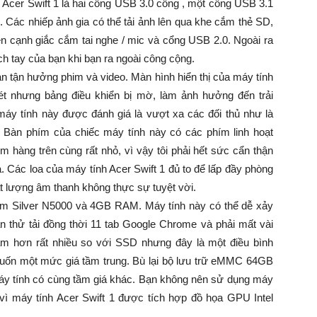
nh Acer Swift 1 là hai cổng USB 3.0 cổng , một cổng USB 3.1
Các nhiếp ảnh gia có thể tải ảnh lên qua khe cắm thẻ SD,
ên cạnh giắc cắm tai nghe / mic và cổng USB 2.0. Ngoài ra
h tay của bạn khi bạn ra ngoài công cộng.
n tận hưởng phim và video. Màn hình hiển thị của máy tính
 nét nhưng bảng điều khiển bị mờ, làm ảnh hưởng đến trải
áy tính này được đánh giá là vượt xa các đối thủ như là
. Bàn phím của chiếc máy tính này có các phím linh hoạt
m hàng trên cùng rất nhỏ, vì vậy tôi phải hết sức cẩn thận
 Các loa của máy tính Acer Swift 1 đủ to để lấp đầy phòng
ất lượng âm thanh không thực sự tuyệt vời.
ium Silver N5000 và 4GB RAM. Máy tính này có thể dễ xảy
bạn thử tải đồng thời 11 tab Google Chrome và phải mất vài
hậm hơn rất nhiều so với SSD nhưng đây là một điều bình
muốn một mức giá tầm trung. Bù lại bộ lưu trữ eMMC 64GB
máy tính có cùng tầm giá khác. Bạn không nên sử dụng máy
i vì máy tính Acer Swift 1 được tích hợp đồ họa GPU Intel