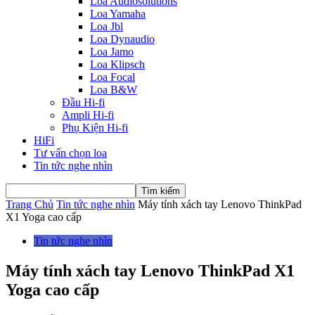
Loa Audiosolutions
Loa Yamaha
Loa Jbl
Loa Dynaudio
Loa Jamo
Loa Klipsch
Loa Focal
Loa B&W
Đầu Hi-fi
Ampli Hi-fi
Phụ Kiện Hi-fi
HiFi
Tư vấn chọn loa
Tin tức nghe nhìn
Trang Chủ
Tin tức nghe nhìn
Máy tính xách tay Lenovo ThinkPad
X1 Yoga cao cấp
Tin tức nghe nhìn
Máy tính xách tay Lenovo ThinkPad X1
Yoga cao cấp