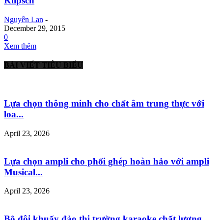
Klipsch
Nguyễn Lan
-
December 29, 2015
0
Xem thêm
BÀI VIẾT TIÊU BIỂU
Lựa chọn thông minh cho chất âm trung thực với
loa...
April 23, 2026
Lựa chọn ampli cho phối ghép hoàn hảo với ampli
Musical...
April 23, 2026
Bộ đôi khuấy đảo thị trường karaoke chất lượng