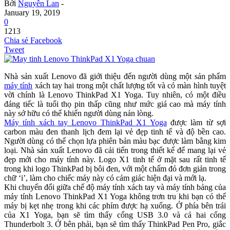
Bởi
Nguyễn Lan
-
January 19, 2019
0
1213
Chia sẻ Facebook
Tweet
Nhà sản xuất Lenovo đã giới thiệu đến người dùng một sản phẩm
máy tính
xách tay hai trong một chất lượng tốt và có màn hình tuyệt
vời chính là Lenovo ThinkPad X1 Yoga. Tuy nhiên, có một điều
đáng tiếc là tuổi thọ pin thấp cũng như mức giá cao mà máy tính
này sở hữu có thể khiến người dùng nản lòng.
Máy tính xách tay Lenovo ThinkPad X1 Yoga
được làm từ sợi
carbon màu đen thanh lịch đem lại vẻ đẹp tinh tế và độ bền cao.
Người dùng có thể chọn lựa phiên bản màu bạc được làm bằng kim
loại. Nhà sản xuất Lenovo đã cải tiến trong thiết kế để mang lại vẻ
đẹp mới cho máy tính này. Logo X1 tinh tế ở mặt sau rất tinh tế
trong khi logo ThinkPad bị bôi đen, với một chấm đỏ đơn giản trong
chữ ‘i’, làm cho chiếc máy này có cảm giác hiện đại và mới lạ.
Khi chuyển đổi giữa chế độ máy tính xách tay và máy tính bảng của
máy tính Lenovo ThinkPad X1 Yoga không trơn tru khi bạn có thể
máy bị kẹt nhẹ trong khi các phím được hạ xuống. Ở phía bên trái
của X1 Yoga, bạn sẽ tìm thấy cổng USB 3.0 và cả hai cổng
Thunderbolt 3. Ở bên phải, bạn sẽ tìm thấy ThinkPad Pen Pro, giắc