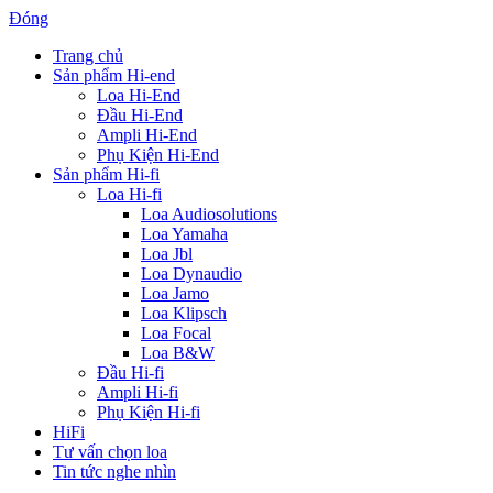
Đóng
Trang chủ
Sản phẩm Hi-end
Loa Hi-End
Đầu Hi-End
Ampli Hi-End
Phụ Kiện Hi-End
Sản phẩm Hi-fi
Loa Hi-fi
Loa Audiosolutions
Loa Yamaha
Loa Jbl
Loa Dynaudio
Loa Jamo
Loa Klipsch
Loa Focal
Loa B&W
Đầu Hi-fi
Ampli Hi-fi
Phụ Kiện Hi-fi
HiFi
Tư vấn chọn loa
Tin tức nghe nhìn