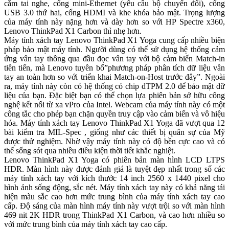
cắm tai nghe, cổng mini-Ethernet (yêu cầu bộ chuyển đổi), cổng
USB 3.0 thứ hai, cổng HDMI và khe khóa bảo mật. Trọng lượng
của máy tính này nặng hơn và dày hơn so với HP Spectre x360,
Lenovo ThinkPad X1 Carbon thì nhẹ hơn.
Máy tính xách tay Lenovo ThinkPad X1 Yoga cung cấp nhiều biện
pháp bảo mật máy tính. Người dùng có thể sử dụng hệ thống cảm
ứng vân tay thông qua đầu đọc vân tay với bộ cảm biến Match-in
tiên tiến, mà Lenovo tuyên bố”phương pháp phân tích dữ liệu vân
tay an toàn hơn so với triển khai Match-on-Host trước đây”. Ngoài
ra, máy tính này còn có hệ thống có chip dTPM 2.0 để bảo mật dữ
liệu của bạn. Đặc biệt bạn có thể chọn lựa phiên bản sở hữu công
nghệ kết nối từ xa vPro của Intel. Webcam của máy tính này có một
công tắc cho phép bạn chặn quyền truy cập vào cảm biến và vô hiệu
hóa. Máy tính xách tay Lenovo ThinkPad X1 Yoga đã vượt qua 12
bài kiểm tra MIL-Spec , giống như các thiết bị quân sự của Mỹ
được thử nghiệm. Nhờ vậy máy tính này có độ bền cực cao và có
thể sống sót qua nhiều điều kiện thời tiết khắc nghiệt.
Lenovo ThinkPad X1 Yoga có phiên bản màn hình LCD LTPS
HDR. Màn hình này được đánh giá là tuyệt đẹp nhất trong số các
máy tính xách tay với kích thước 14 inch 2560 x 1440 pixel cho
hình ảnh sống động, sắc nét. Máy tính xách tay này có khả năng tái
hiện màu sắc cao hơn mức trung bình của máy tính xách tay cao
cấp. Độ sáng của màn hình máy tính này vượt trội so với màn hình
469 nit 2K HDR trong ThinkPad X1 Carbon, và cao hơn nhiều so
với mức trung bình của máy tính xách tay cao cấp.