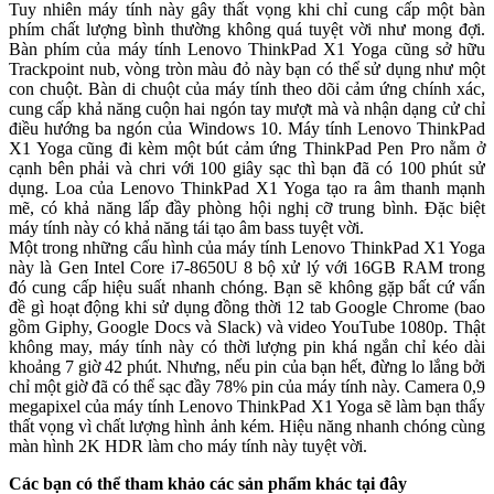
Tuy nhiên máy tính này gây thất vọng khi chỉ cung cấp một bàn
phím chất lượng bình thường không quá tuyệt vời như mong đợi.
Bàn phím của máy tính Lenovo ThinkPad X1 Yoga cũng sở hữu
Trackpoint nub, vòng tròn màu đỏ này bạn có thể sử dụng như một
con chuột. Bàn di chuột của máy tính theo dõi cảm ứng chính xác,
cung cấp khả năng cuộn hai ngón tay mượt mà và nhận dạng cử chỉ
điều hướng ba ngón của Windows 10. Máy tính Lenovo ThinkPad
X1 Yoga cũng đi kèm một bút cảm ứng ThinkPad Pen Pro nằm ở
cạnh bên phải và chri với 100 giây sạc thì bạn đã có 100 phút sử
dụng. Loa của Lenovo ThinkPad X1 Yoga tạo ra âm thanh mạnh
mẽ, có khả năng lấp đầy phòng hội nghị cỡ trung bình. Đặc biệt
máy tính này có khả năng tái tạo âm bass tuyệt vời.
Một trong những cấu hình của máy tính Lenovo ThinkPad X1 Yoga
này là Gen Intel Core i7-8650U 8 bộ xử lý với 16GB RAM trong
đó cung cấp hiệu suất nhanh chóng. Bạn sẽ không gặp bất cứ vấn
đề gì hoạt động khi sử dụng đồng thời 12 tab Google Chrome (bao
gồm Giphy, Google Docs và Slack) và video YouTube 1080p. Thật
không may, máy tính này có thời lượng pin khá ngắn chỉ kéo dài
khoảng 7 giờ 42 phút. Nhưng, nếu pin của bạn hết, đừng lo lắng bởi
chỉ một giờ đã có thể sạc đầy 78% pin của máy tính này. Camera 0,9
megapixel của máy tính Lenovo ThinkPad X1 Yoga sẽ làm bạn thấy
thất vọng vì chất lượng hình ảnh kém. Hiệu năng nhanh chóng cùng
màn hình 2K HDR làm cho máy tính này tuyệt vời.
Các bạn có thể tham khảo các sản phẩm khác tại đây