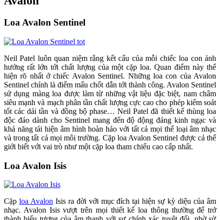
Avalon
Loa Avalon Sentinel
Neil Patel luôn quan niệm rằng kết cấu của mỗi chiếc loa con ảnh
hưởng rất lớn tới chất lượng của một cặp loa. Quan điểm này thể
hiện rõ nhất ở chiếc Avalon Sentinel. Những loa con của Avalon
Sentinel chính là điểm mấu chốt dẫn tới thành công. Avalon Sentinel
sử dụng màng loa được làm từ những vật liệu đặc biệt, nam châm
siêu mạnh và mạch phân tần chất lượng cực cao cho phép kiểm soát
tốt các dải tần và đồng bộ phase… Neil Patel đã thiết kế thùng loa
độc đáo dành cho Sentinel mang đến độ động đáng kinh ngạc và
khả năng tái hiện âm hình hoàn hảo với tất cả mọi thể loại âm nhạc
và trong tất cả mọi môi trường. Cặp loa Avalon Sentinel được cả thế
giới biết với vai trò như một cặp loa tham chiếu cao cấp nhất.
Loa Avalon Isis
Cặp
loa Avalon
Isis ra đời với mục đích tại hiện sự kỳ diệu của âm
nhạc. Avalon Isis vượt trên mọi thiết kế loa thông thường để trở
thành biểu tượng của âm thanh với sự chính xác tuyệt đối, nhờ sử