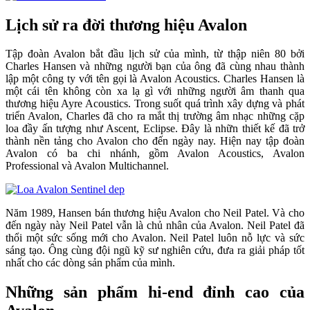
Lịch sử ra đời thương hiệu Avalon
Tập đoàn Avalon bắt đầu lịch sử của mình, từ thập niên 80 bởi
Charles Hansen và những người bạn của ông đã cùng nhau thành
lập một công ty với tên gọi là Avalon Acoustics. Charles Hansen là
một cái tên không còn xa lạ gì với những người âm thanh qua
thương hiệu Ayre Acoustics. Trong suốt quá trình xây dựng và phát
triển Avalon, Charles đã cho ra mắt thị trường âm nhạc những cặp
loa đầy ấn tượng như Ascent, Eclipse. Đây là nhữn thiết kế đã trở
thành nền tảng cho Avalon cho đến ngày nay. Hiện nay tập đoàn
Avalon có ba chi nhánh, gồm Avalon Acoustics, Avalon
Professional và Avalon Multichannel.
Năm 1989, Hansen bán thương hiệu Avalon cho Neil Patel. Và cho
đến ngày này Neil Patel vẫn là chủ nhân của Avalon. Neil Patel đã
thổi một sức sống mới cho Avalon. Neil Patel luôn nỗ lực và sức
sáng tạo. Ông cùng đội ngũ kỹ sư nghiên cứu, đưa ra giải pháp tốt
nhất cho các dòng sản phẩm của mình.
Những sản phẩm hi-end đỉnh cao của