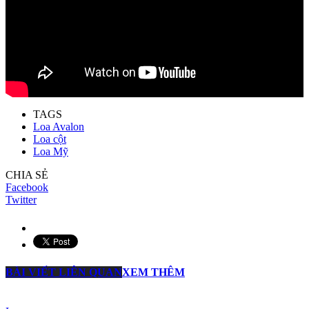
TAGS
Loa Avalon
Loa cột
Loa Mỹ
CHIA SẺ
Facebook
Twitter
BÀI VIẾT LIÊN QUAN
XEM THÊM