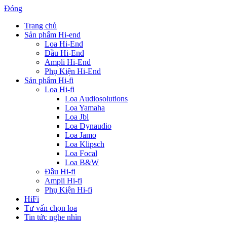
Đóng
Trang chủ
Sản phẩm Hi-end
Loa Hi-End
Đầu Hi-End
Ampli Hi-End
Phụ Kiện Hi-End
Sản phẩm Hi-fi
Loa Hi-fi
Loa Audiosolutions
Loa Yamaha
Loa Jbl
Loa Dynaudio
Loa Jamo
Loa Klipsch
Loa Focal
Loa B&W
Đầu Hi-fi
Ampli Hi-fi
Phụ Kiện Hi-fi
HiFi
Tư vấn chọn loa
Tin tức nghe nhìn