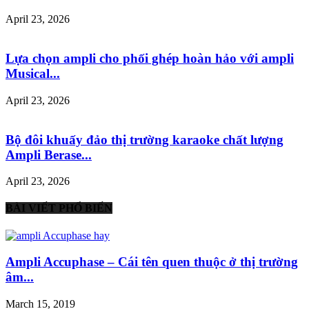
April 23, 2026
Lựa chọn ampli cho phối ghép hoàn hảo với ampli
Musical...
April 23, 2026
Bộ đôi khuấy đảo thị trường karaoke chất lượng
Ampli Berase...
April 23, 2026
BÀI VIẾT PHỔ BIẾN
Ampli Accuphase – Cái tên quen thuộc ở thị trường
âm...
March 15, 2019