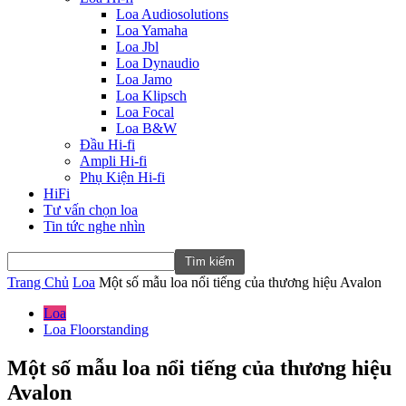
Loa Audiosolutions
Loa Yamaha
Loa Jbl
Loa Dynaudio
Loa Jamo
Loa Klipsch
Loa Focal
Loa B&W
Đầu Hi-fi
Ampli Hi-fi
Phụ Kiện Hi-fi
HiFi
Tư vấn chọn loa
Tin tức nghe nhìn
Trang Chủ
Loa
Một số mẫu loa nổi tiếng của thương hiệu Avalon
Loa
Loa Floorstanding
Một số mẫu loa nổi tiếng của thương hiệu
Avalon