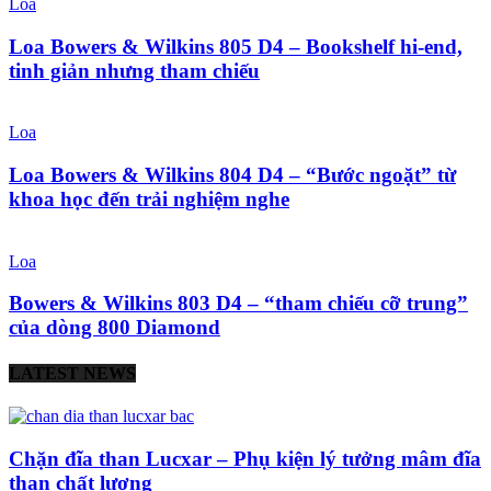
Loa
Loa Bowers & Wilkins 805 D4 – Bookshelf hi-end,
tinh giản nhưng tham chiếu
Loa
Loa Bowers & Wilkins 804 D4 – “Bước ngoặt” từ
khoa học đến trải nghiệm nghe
Loa
Bowers & Wilkins 803 D4 – “tham chiếu cỡ trung”
của dòng 800 Diamond
LATEST NEWS
Chặn đĩa than Lucxar – Phụ kiện lý tưởng mâm đĩa
than chất lượng