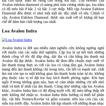
loa con được thiết kế riêng cho dòng loa này. Loa tweeter của
Avalon eidolon diamond có màng phủ kim cương nhân tạo, loa trầm
có độ méo hài ở bậc 2 và bậc 3 cực thấp. Mỗi cặp Avalon Eidolon
Diamond đều được ví như một kiệt tác độc nhất vô nhị. Chính vì
vậy, Avalon Eidolon Diamond được sản xuất với số lượng rất hạn
chế để đảm bảo chất lượng cao nhất.
Loa Avalon Indra
Avalon Indra ra đời sau nhiều năm nghiên cứu không ngừng nghỉ
với muôn vàn các mẫu thử nghiệm. Cặp loa là sự kết tinh những
thành công về tốc độ đáp ứng, dải tần và cân bằng âm thanh mà
Avalon đã đạt được. Avalon Indra đã đem đến chuẩn mực mới về
âm thanh trung thực so với các loa có cùng tầm giá. Avalon Indra
mang đến âm thanh không chỉ trong trẻo, chi tiết và mạnh mẽ, chất
âm mà còn tạo ra một không gian âm thanh hoàn toàn tự do, không
phụ thuộc vào vị trí đặt loa hay kích thước phòng nghe. Khi bạn
ngồi ở trong không gian này, bạn sẽ cảm nhận những chi tiết nhỏ
nhất và tinh tế nhất của âm thanh. Cũng như những cặp loa Avalon
khác, Avalon Indra làm có độ động tuyệt vời, độ méo tiếng thấp tới
mức không thể nhận ra. Avalon Indra thừa hưởng cả thiết kế phân
tần, vật liệu Nomex/Kevlar và gốm ceramic trên loa con của các
mẫu loa trước đây. Avalon Indra bắt kịp nhanh với những đoạn nhạc