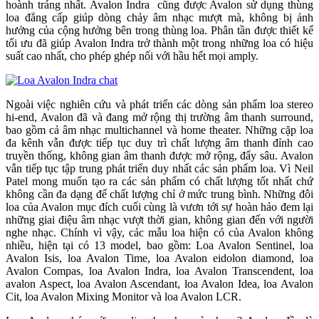
hoành tráng nhất. Avalon Indra cũng được Avalon sử dụng thùng
loa đẳng cấp giúp dòng chảy âm nhạc mượt mà, không bị ảnh
hưởng của cộng hưởng bên trong thùng loa. Phân tần được thiết kế
tối ưu đã giúp Avalon Indra trở thành một trong những loa có hiệu
suất cao nhất, cho phép ghép nối với hầu hết mọi amply.
Ngoài việc nghiên cứu và phát triển các dòng sản phẩm loa stereo
hi-end, Avalon đã và đang mở rộng thị trường âm thanh surround,
bao gồm cả âm nhạc multichannel và home theater. Những cặp loa
đa kênh vẫn được tiếp tục duy trì chất lượng âm thanh đỉnh cao
truyền thống, không gian âm thanh được mở rộng, đẩy sâu. Avalon
vẫn tiếp tục tập trung phát triển duy nhất các sản phẩm loa. Vì Neil
Patel mong muốn tạo ra các sản phẩm có chất lượng tốt nhất chứ
không cần đa dạng để chất lượng chỉ ở mức trung bình. Những đôi
loa của Avalon mục đích cuối cùng là vươn tới sự hoàn hảo đem lại
những giai điệu âm nhạc vượt thời gian, không gian đến với người
nghe nhạc. Chính vì vậy, các mẫu loa hiện có của Avalon không
nhiều, hiện tại có 13 model, bao gồm: Loa Avalon Sentinel, loa
Avalon Isis, loa Avalon Time, loa Avalon eidolon diamond, loa
Avalon Compas, loa Avalon Indra, loa Avalon Transcendent, loa
avalon Aspect, loa Avalon Ascendant, loa Avalon Idea, loa Avalon
Cit, loa Avalon Mixing Monitor và loa Avalon LCR.