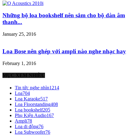
Những bộ loa bookshelf nên sắm cho bộ dàn âm
thanh...
January 25, 2016
Loa Bose nên ghép với ampli nào nghe nhạc hay
February 1, 2016
MỤC XEM NHIỀU
Tin tức nghe nhìn
1214
Loa
704
Loa Karaoke
517
Loa Floorstanding
408
Loa bookshelf
205
Phụ Kiện Audio
167
Ampli
78
Loa di động
76
Loa Subwoofer
76