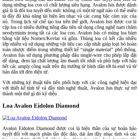
dụng những loa con có chất lượng siêu hạng. Avalon Isis được đánh
giá là là đôi loa tuyệt đến mức không có một từ ngữ nào có thể miêu
tả đầy đủ khả năng tái hiện âm nhạc và các cung bậc cảm xúc của
nó. Trong lịch sử chế tạo loa trên thế giới, Avalon Isis được coi là
cặp loa có nhiều đường tiếng đầu tiên sử dụng công nghệ nam châm
neodymium trong tất cả các loa con. Avalon Isis có màng loa bàm
bằng vật liệu Nomex/Kevlar và gốm. Thùng loa có kết cấu nhiều
lớp nhiều và sử dụng những vật liệu cao cấp nhất giúp loại bỏ hoàn
toàn nhược điểm trong những thiết kế “single material” phổ thông.
Avalon Isis sử dụng phương pháp đấu single-wire cho phép lắp đặt
dễ dàng, đem lại chất lượng âm thanh tốt nhất và phù hợp với hầu
hết các amply công suất trên thị trường từ bình dân tới hi-end và từ
bán dẫn tới đèn điện tử.
Với những kỹ thuật tiên tiến phối hợp với các công nghệ hiện đại
với thiết kế tính tế và đầy tính nghệ thuât, Avalon Isis thực sự trở
thành một thứ gì đó kỳ diệu
Loa Avalon Eidolon Diamond
Avalon Eidolon Diamond được coi là hiện thân của sự hoàn hảo
tuyệt đối với mạch phân tần độc đáo, dải âm đầy nhạc tính và các