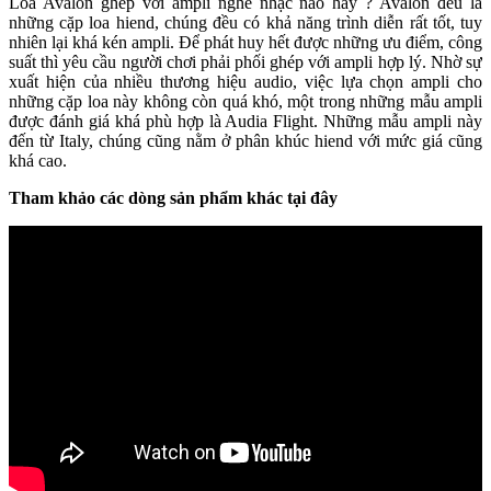
Loa Avalon ghép với ampli nghe nhạc nào hay ? Avalon đều là
những cặp loa hiend, chúng đều có khả năng trình diễn rất tốt, tuy
nhiên lại khá kén ampli. Để phát huy hết được những ưu điểm, công
suất thì yêu cầu người chơi phải phối ghép với ampli hợp lý. Nhờ sự
xuất hiện của nhiều thương hiệu audio, việc lựa chọn ampli cho
những cặp loa này không còn quá khó, một trong những mẫu ampli
được đánh giá khá phù hợp là Audia Flight. Những mẫu ampli này
đến từ Italy, chúng cũng nằm ở phân khúc hiend với mức giá cũng
khá cao.
Tham khảo các dòng sản phẩm khác tại đây