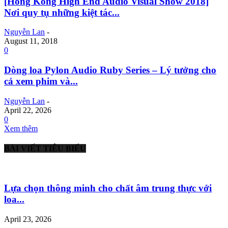
[Hong Kong High End Audio Visual Show 2018]
Nơi quy tụ những kiệt tác...
Nguyễn Lan
-
August 11, 2018
0
Dòng loa Pylon Audio Ruby Series – Lý tưởng cho
cả xem phim và...
Nguyễn Lan
-
April 22, 2026
0
Xem thêm
BÀI VIẾT TIÊU BIỂU
Lựa chọn thông minh cho chất âm trung thực với
loa...
April 23, 2026