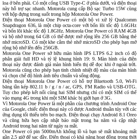
loa ở bên phải. Có một cổng USB Type-C ở phía dưới, và điện thoại
này hỗ trợ sạc nhanh. Motorola cung cấp Bộ sạc Turbo 15W cùng
với hộp đựng trong suốt trong hộp Motorola One Power.
Điện thoại Motorola One Power có một bộ vi xử lý Qualcomm
Snapdragon 636, là một chip octa-core với bốn lõi tốc độ 1.6GHz
và bốn lõi khác tốc độ 1.8GHz. Motorola One Power có RAM 4GB
và bộ nhớ trong 64 GB có thể được mở rộng lên 256 GB bằng thẻ
nhớ microSD. Có một khe cắm thẻ nhớ microSD cho phép bạn mở
rộng bộ nhớ lên đến 256GB.
Motorola One Power sở hữu màn hình IPS LTPS 6.2 inch có độ
phân giải full HD và tỷ lệ khung hình 19: 9. Màn hình của điện
thoại này được đánh giá màn hình hiển thị dễ đọc khi ở ngoài trời.
Motorola cũng cho phép bạn tinh chỉnh nhiệt độ màu của màn hình
và chọn chế độ hình ảnh tiêu chuẩn và sống động.
Điện thoại Motorola One Power có hỗ trợ Bluetooth 5.0, Wi-Fi
băng tần kép 802.11 b / g / n / ac, GPS, FM Radio và USB-OTG.
Tuy cho phép kết nối cùng hai SIM nhưng chỉ có một SIM có thể
vào mạng 4G trong khi một SIM khác bị giới hạn ở 3G.
Vì Motorola One Power là một phần của chương trình Android One
của Google, chiếc điện thoại này có được Android thuần túy với các
ứng dụng tối thiểu trên bo mạch. Điện thoại chạy Android 8.1 Oreo
và cũng hứa hẹn cập nhật bảo mật trong ba năm và cập nhật
Android trong hai năm từ ngày ra mắt.
One Power có pin 5000mAh khổng lồ và bạn sẽ mất khoảng mất
gần 2,5 giờ để sạc đầy. Điện thoại có khả năng hoạt động trong thời