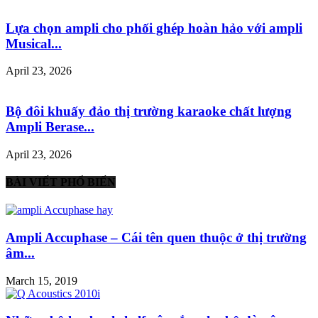
Lựa chọn ampli cho phối ghép hoàn hảo với ampli
Musical...
April 23, 2026
Bộ đôi khuấy đảo thị trường karaoke chất lượng
Ampli Berase...
April 23, 2026
BÀI VIẾT PHỔ BIẾN
Ampli Accuphase – Cái tên quen thuộc ở thị trường
âm...
March 15, 2019