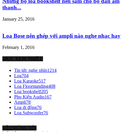
Những bộ loa bookshelf nên sắm cho bộ dàn âm
thanh...
January 25, 2016
Loa Bose nên ghép với ampli nào nghe nhạc hay
February 1, 2016
MỤC XEM NHIỀU
Tin tức nghe nhìn
1214
Loa
704
Loa Karaoke
517
Loa Floorstanding
408
Loa bookshelf
205
Phụ Kiện Audio
167
Ampli
78
Loa di động
76
Loa Subwoofer
76
VỀ CHÚNG TÔI