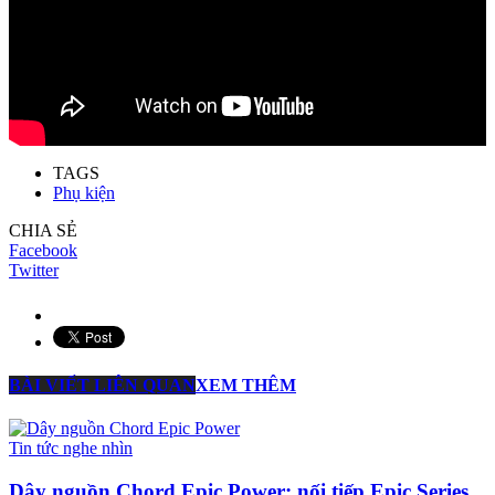
TAGS
Phụ kiện
CHIA SẺ
Facebook
Twitter
BÀI VIẾT LIÊN QUAN
XEM THÊM
Tin tức nghe nhìn
Dây nguồn Chord Epic Power: nối tiếp Epic Series