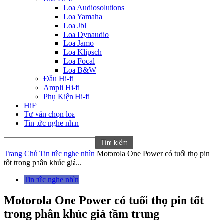
Loa Audiosolutions
Loa Yamaha
Loa Jbl
Loa Dynaudio
Loa Jamo
Loa Klipsch
Loa Focal
Loa B&W
Đầu Hi-fi
Ampli Hi-fi
Phụ Kiện Hi-fi
HiFi
Tư vấn chọn loa
Tin tức nghe nhìn
Trang Chủ
Tin tức nghe nhìn
Motorola One Power có tuổi thọ pin
tốt trong phân khúc giá...
Tin tức nghe nhìn
Motorola One Power có tuổi thọ pin tốt
trong phân khúc giá tầm trung