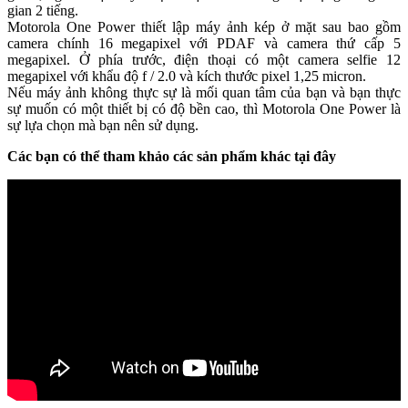
gian 2 tiếng.
Motorola One Power thiết lập máy ảnh kép ở mặt sau bao gồm
camera chính 16 megapixel với PDAF và camera thứ cấp 5
megapixel. Ở phía trước, điện thoại có một camera selfie 12
megapixel với khẩu độ f / 2.0 và kích thước pixel 1,25 micron.
Nếu máy ảnh không thực sự là mối quan tâm của bạn và bạn thực
sự muốn có một thiết bị có độ bền cao, thì Motorola One Power là
sự lựa chọn mà bạn nên sử dụng.
Các bạn có thể tham khảo các sản phẩm khác tại đây