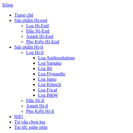
Đóng
Trang chủ
Sản phẩm Hi-end
Loa Hi-End
Đầu Hi-End
Ampli Hi-End
Phụ Kiện Hi-End
Sản phẩm Hi-fi
Loa Hi-fi
Loa Audiosolutions
Loa Yamaha
Loa Jbl
Loa Dynaudio
Loa Jamo
Loa Klipsch
Loa Focal
Loa B&W
Đầu Hi-fi
Ampli Hi-fi
Phụ Kiện Hi-fi
HiFi
Tư vấn chọn loa
Tin tức nghe nhìn