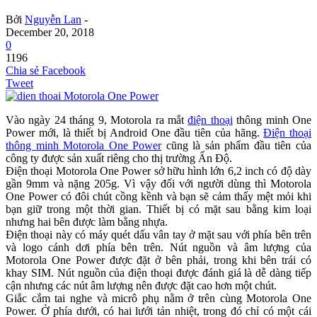
Bởi
Nguyễn Lan
-
December 20, 2018
0
1196
Chia sẻ Facebook
Tweet
Vào ngày 24 tháng 9, Motorola ra mắt
điện thoại
thông minh One
Power mới, là thiết bị Android One đầu tiên của hãng.
Điện thoại
thông minh Motorola One Power
cũng là sản phẩm đầu tiên của
công ty được sản xuất riêng cho thị trường Ấn Độ.
Điện thoại Motorola One Power sở hữu hình lớn 6,2 inch có độ dày
gần 9mm và nặng 205g. Vì vậy đối với người dùng thì Motorola
One Power có đôi chút cồng kềnh và bạn sẽ cảm thấy mệt mỏi khi
bạn giữ trong một thời gian. Thiết bị có mặt sau bằng kim loại
nhưng hai bên được làm bằng nhựa.
Điện thoại này có máy quét dấu vân tay ở mặt sau với phía bên trên
và logo cánh dơi phía bên trên. Nút nguồn và âm lượng của
Motorola One Power được đặt ở bên phải, trong khi bên trái có
khay SIM. Nút nguồn của điện thoại được đánh giá là dễ dàng tiếp
cận nhưng các nút âm lượng nên được đặt cao hơn một chút.
Giắc cắm tai nghe và micrô phụ nằm ở trên cùng Motorola One
Power. Ở phía dưới, có hai lưới tản nhiệt, trong đó chỉ có một cái