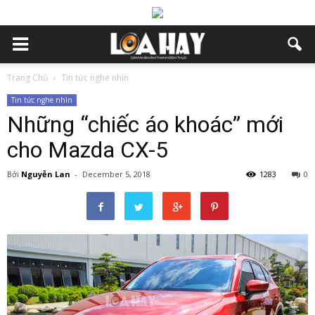
Trang Chủ
Tin tức nghe nhìn
Tin tức nghe nhìn
Những “chiếc áo khoác” mới
cho Mazda CX-5
Bởi
Nguyễn Lan
-
December 5, 2018
1283
0