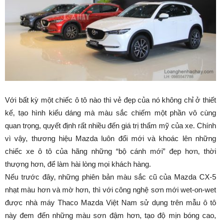
Với bất kỳ một chiếc ô tô nào thì vẻ đẹp của nó không chỉ ở thiết
kế, tạo hình kiểu dáng mà màu sắc chiếm một phần vô cùng
quan trọng, quyết định rất nhiều đến giá trị thẩm mỹ của xe. Chính
vì vậy, thương hiệu Mazda luôn đổi mới và khoác lên những
chiếc xe ô tô của hãng những “bộ cánh mới” đẹp hơn, thời
thượng hơn, để làm hài lòng mọi khách hàng.
Nếu trước đây, những phiên bản màu sắc cũ của Mazda CX-5
nhạt màu hơn và mờ hơn, thì với công nghệ sơn mới wet-on-wet
được nhà máy Thaco Mazda Việt Nam sử dụng trên mẫu ô tô
này đem đến những màu sơn đậm hơn, tạo độ mịn bóng cao,