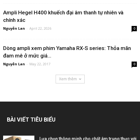
Ampli Hegel H400 khuếch đại âm thanh tự nhiên và
chính xác
Nguyễn Lan
-
April 22, 2026
0
Dòng ampli xem phim Yamaha RX-S series: Thỏa mãn
đam mê ở mức giá...
Nguyễn Lan
-
May 22, 2017
0
Xem thêm
BÀI VIẾT TIÊU BIỂU
Lựa chọn thông minh cho chất âm trung thực với