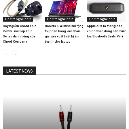
Tin tức nghe nhìn
Tin tức nghe nhìn
Tin tức nghe nhìn
Dây nguồn Chord Epic
Bowers & Wilkins mở rộng
Apple đưa ra thông báo
Power: nối tiếp Epic
thị phần bằng việc tham
chính thức dừng sản xuất
Series danh tiếng của
gia sản xuất thiết bị âm
loa Bluetooth Beats Pill+
Chord Company
thanh cho laptop
LATEST NEWS