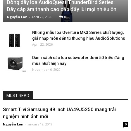
Dòng dây loa AudioQuest ThunderBird Series:
Dây cáp âm thanh cao cấp đẩy lùi mọi nhiễu ồn
Nguyễn Lan
-
April 22, 2026
0
Những mẫu loa Overture MK3 Series chất lượng,
giá nhập môn đến từ thương hiệu AudioSolutions
April 22, 2026
Danh sách các loa subwoofer dưới 50 triệu đáng
mua nhất hiện nay
November 6, 2020
MUST READ
Smart Tivi Samsung 49 inch UA49J5250 mang trải
nghiệm hình ảnh mới
Nguyễn Lan
-
January 19, 2019
0