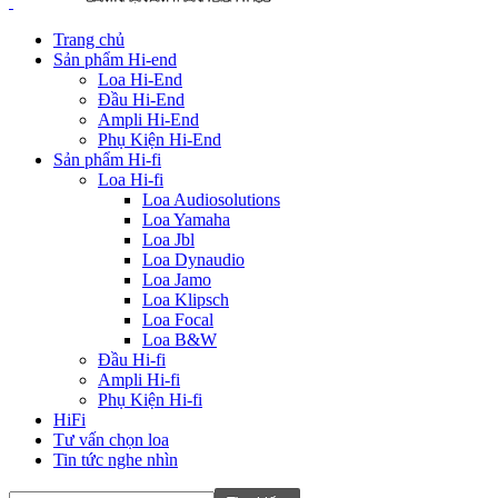
Trang chủ
Sản phẩm Hi-end
Loa Hi-End
Đầu Hi-End
Ampli Hi-End
Phụ Kiện Hi-End
Sản phẩm Hi-fi
Loa Hi-fi
Loa Audiosolutions
Loa Yamaha
Loa Jbl
Loa Dynaudio
Loa Jamo
Loa Klipsch
Loa Focal
Loa B&W
Đầu Hi-fi
Ampli Hi-fi
Phụ Kiện Hi-fi
HiFi
Tư vấn chọn loa
Tin tức nghe nhìn