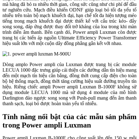
mà hãng đã bỏ ra nhiều thời gian, công sức cũng như chi phí để đầu
tư nghiên cứu. Mạch điều khiển ODNF giúp loại bỏ tối đa yếu tố
nhiễu trên toàn bộ mạch khuếch đại, hạn chế tốt đa hiện tượng méo
tiếng trong mạch khuếch đại được thiết kế với cấu trúc kéo- đẩy
song song, đáp ứng được thay đổi trở kháng của loa trong khi màn
trình diễn âm thanh. Bên cạnh đó, Power ampli Luxman còn được
trang bị các biến áp nguồn Ultimate Efficiency Power Transformer
hiệu suất lớn với một cuộn dây đồng phẳng gắn kết với nhau.
Dòng amplo Power ampli của Luxman được trang bị các module
LECUA 1000 đặc trưng giúp cải thiện các đường dẫn tín hiệu mang
đến một mạch tín hiệu cân bằng, đồng thời cung cấp điện cho toàn
bộ hệ thống mạch, đồng thời tăng cường hiệu suất đường truyền tín
hiệu. Riêng chiếc ampli Power ampli Luxman B-1000F không sử
dụng module LECUA 1000 mà sử dụng 4 module của mô hình
Darlington đảo ngược song song với Push-pull mang đến âm thanh
thanh sạch, loại bỏ được hoàn toàn yếu tố nhiễu.
Tính năng nổi bật của các mẫu sản phẩm
trong Power ampli Luxman
Power ampli Luxman B-1000F cho công suất lên đến 150 w mỗi