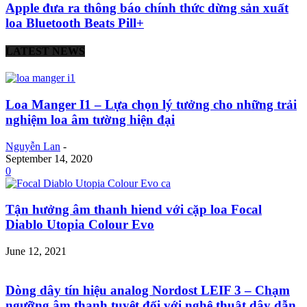
Apple đưa ra thông báo chính thức dừng sản xuất
loa Bluetooth Beats Pill+
LATEST NEWS
Loa Manger I1 – Lựa chọn lý tưởng cho những trải
nghiệm loa âm tường hiện đại
Nguyễn Lan
-
September 14, 2020
0
Tận hưởng âm thanh hiend với cặp loa Focal
Diablo Utopia Colour Evo
June 12, 2021
Dòng dây tín hiệu analog Nordost LEIF 3 – Chạm
ngưỡng âm thanh tuyệt đối với nghệ thuật dây dẫn