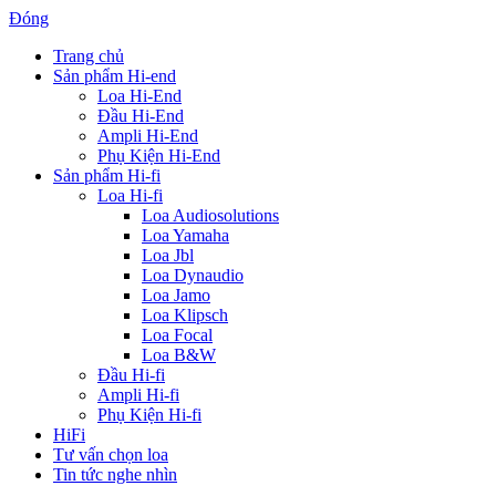
Đóng
Trang chủ
Sản phẩm Hi-end
Loa Hi-End
Đầu Hi-End
Ampli Hi-End
Phụ Kiện Hi-End
Sản phẩm Hi-fi
Loa Hi-fi
Loa Audiosolutions
Loa Yamaha
Loa Jbl
Loa Dynaudio
Loa Jamo
Loa Klipsch
Loa Focal
Loa B&W
Đầu Hi-fi
Ampli Hi-fi
Phụ Kiện Hi-fi
HiFi
Tư vấn chọn loa
Tin tức nghe nhìn