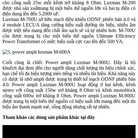
cho công suất 25w mỗi kênh trở kháng 8 Ohm. Luxman M-200
được nhà sản xuấttrang bị một biến thế nguồn lớn và hai tụ điện có
điện dung lên đến 5.2000 uF.
Luxman M-700U sở hữu mạch điều khiển ODNF phiên bản 4.0 và
4 module LECUA tăng cường hiệu suất đường tín hiệu, nhiễu âm
được triệt tiêu mang đến chất âm sạch sẽ và tự nhiên hơn. M-700U
còn được trang bị cho một biến thế nguồn Ultimate Efficiency
Power Transformer có mức hiệu suất cực cao lên đến 500 VA.
Cuối cùng là chiếc Power ampli Luxman M-900U. Đây là bộ
khuếch đại đem đến cho người dùng chất lượng tín hiệu chính xác,
hạn chế tối đa hiện tượng méo tiếng và nhiễu tín hiệu. Khả năng này
có được là nhờ ampli được trang bị thiết kế mạch ODNF phiên bản
4.0. Power ampli Luxman M-900U hoạt động ở hai kênh, kênh
stereo với công suất 150w trở kháng 8 Ohm và kênh monoblock
công suất 600w trở kháng 8 Ohm. Power ampli Luxman M-900U
được trang bị một biến thế nguồn có hiệu suất lớn mang đến một tín
hiệu âm thanh mạnh mẽ, sống động nhưng rất tự nhiên.
Tham khảo các dòng sản phẩm khác tại đây