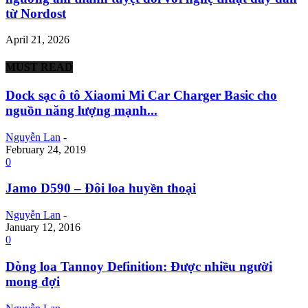
từ Nordost
April 21, 2026
MUST READ
Dock sạc ô tô Xiaomi Mi Car Charger Basic cho
nguồn năng lượng mạnh...
Nguyễn Lan
-
February 24, 2019
0
Jamo D590 – Đôi loa huyền thoại
Nguyễn Lan
-
January 12, 2016
0
Dòng loa Tannoy Definition: Được nhiều người
mong đợi