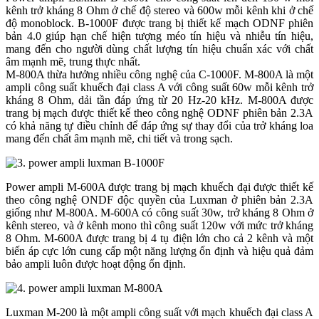
kênh trở kháng 8 Ohm ở chế độ stereo và 600w mỗi kênh khi ở chế
độ monoblock. B-1000F được trang bị thiết kế mạch ODNF phiên
bản 4.0 giúp hạn chế hiện tượng méo tín hiệu và nhiễu tín hiệu,
mang đến cho người dùng chất lượng tín hiệu chuẩn xác với chất
âm mạnh mẽ, trung thực nhất.
M-800A thừa hưởng nhiều công nghệ của C-1000F. M-800A là một
ampli công suất khuếch đại class A với công suất 60w mỗi kênh trở
kháng 8 Ohm, dải tần đáp ứng từ 20 Hz-20 kHz. M-800A được
trang bị mạch được thiết kế theo công nghệ ODNF phiên bản 2.3A
có khả năng tự điều chỉnh để đáp ứng sự thay đổi của trở kháng loa
mang đến chất âm mạnh mẽ, chi tiết và trong sạch.
Power ampli M-600A được trang bị mạch khuếch đại được thiết kế
theo công nghệ ONDF độc quyền của Luxman ở phiên bản 2.3A
giống như M-800A. M-600A có công suất 30w, trở kháng 8 Ohm ở
kênh stereo, và ở kênh mono thì công suất 120w với mức trở kháng
8 Ohm. M-600A được trang bị 4 tụ điện lớn cho cả 2 kênh và một
biến áp cực lớn cung cấp một năng lượng ổn định và hiệu quả đảm
bảo ampli luôn được hoạt động ổn định.
Luxman M-200 là một ampli công suất với mạch khuếch đại class A