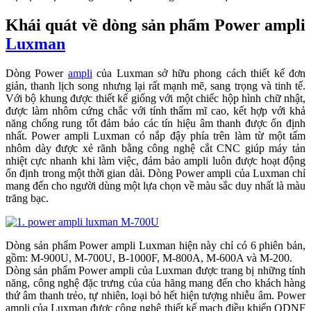
Khái quát về dòng sản phẩm Power ampli
Luxman
Dòng Power
ampli
của Luxman sở hữu phong cách thiết kế đơn
giản, thanh lịch song nhưng lại rất mạnh mẽ, sang trọng và tinh tế.
Với bộ khung được thiết kế giống với một chiếc hộp hình chữ nhật,
được làm nhôm cứng chắc với tính thẩm mĩ cao, kết hợp với khả
năng chống rung tốt đảm bảo các tín hiệu âm thanh được ổn định
nhất. Power ampli Luxman có nắp đậy phía trên làm từ một tấm
nhôm dày được xẻ rãnh bằng công nghệ cắt CNC giúp máy tản
nhiệt cực nhanh khi làm việc, đảm bảo ampli luôn được hoạt động
ổn định trong một thời gian dài. Dòng Power ampli của Luxman chỉ
mang đến cho người dùng một lựa chọn về màu sắc duy nhất là màu
trăng bạc.
Dòng sản phẩm Power ampli Luxman hiện này chỉ có 6 phiên bản,
gồm: M-900U, M-700U, B-1000F, M-800A, M-600A và M-200.
Dòng sản phẩm Power ampli của Luxman được trang bị những tính
năng, công nghệ đặc trưng của của hãng mang đến cho khách hàng
thứ âm thanh trẻo, tự nhiên, loại bỏ hết hiện tượng nhiễu âm. Power
ampli của Luxman được công nghê thiết kế mạch điều khiển ODNF