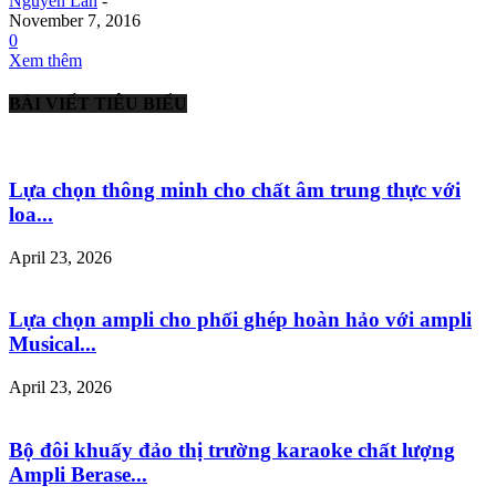
Nguyễn Lan
-
November 7, 2016
0
Xem thêm
BÀI VIẾT TIÊU BIỂU
Lựa chọn thông minh cho chất âm trung thực với
loa...
April 23, 2026
Lựa chọn ampli cho phối ghép hoàn hảo với ampli
Musical...
April 23, 2026
Bộ đôi khuấy đảo thị trường karaoke chất lượng
Ampli Berase...