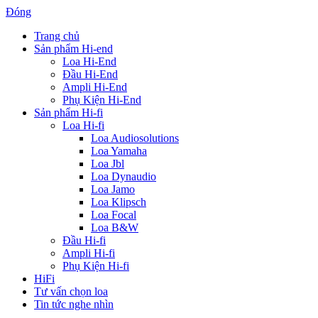
Đóng
Trang chủ
Sản phẩm Hi-end
Loa Hi-End
Đầu Hi-End
Ampli Hi-End
Phụ Kiện Hi-End
Sản phẩm Hi-fi
Loa Hi-fi
Loa Audiosolutions
Loa Yamaha
Loa Jbl
Loa Dynaudio
Loa Jamo
Loa Klipsch
Loa Focal
Loa B&W
Đầu Hi-fi
Ampli Hi-fi
Phụ Kiện Hi-fi
HiFi
Tư vấn chọn loa
Tin tức nghe nhìn