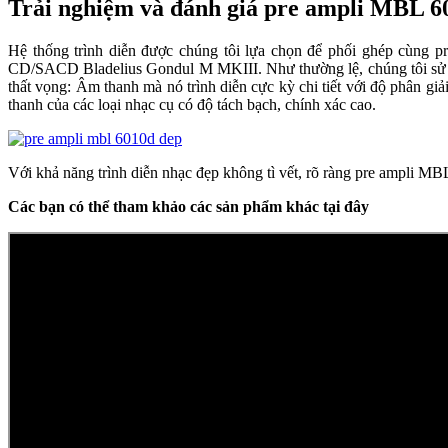
Trải nghiệm và đánh giá pre ampli MBL 
Hệ thống trình diễn được chúng tôi lựa chọn để phối ghép cùn
CD/SACD Bladelius Gondul M MKIII. Như thường lệ, chúng tôi sử d
thất vọng: Âm thanh mà nó trình diễn cực kỳ chi tiết với độ phân 
thanh của các loại nhạc cụ có độ tách bạch, chính xác cao.
Với khả năng trình diễn nhạc đẹp không tì vết, rõ ràng pre ampli 
Các bạn có thể tham khảo các sản phẩm khác tại đây