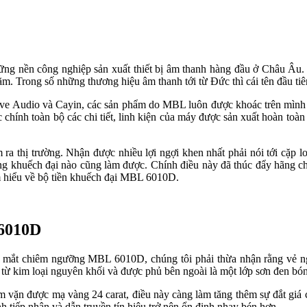
những nền công nghiệp sản xuất thiết bị âm thanh hàng đầu ở Châu Âu
 lãm. Trong số những thương hiệu âm thanh tới từ Đức thì cái tên đầu tiê
ave Audio và Cayin, các sản phẩm do MBL luôn được khoác trên mình
chính toàn bộ các chi tiết, linh kiện của máy được sản xuất hoàn toàn
ra thị trường. Nhận được nhiều lợi ngợi khen nhất phải nói tới cặp 
hống khuếch đại nào cũng làm được. Chính điều này đã thúc đẩy hãng ch
ìm hiểu về bộ tiền khuếch đại MBL 6010D.
 6010D
n mắt chiêm ngưỡng MBL 6010D, chúng tôi phải thừa nhận rằng vẻ ng
kim loại nguyên khối và được phủ bên ngoài là một lớp sơn đen bóng 
úm vặn được mạ vàng 24 carat, điều này càng làm tăng thêm sự đắt giá
h tiếp nhận và dẫn truyền tín hiệu trở nên ổn định nhạy bén hơn.