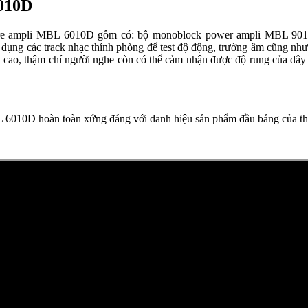
6010D
g pre ampli MBL 6010D gồm có: bộ monoblock power ampli MBL 9011
ụng các track nhạc thính phòng để test độ động, trường âm cũng nh
giải cao, thậm chí người nghe còn có thể cảm nhận được độ rung của d
MBL 6010D hoàn toàn xứng đáng với danh hiệu sản phẩm đầu bảng của 