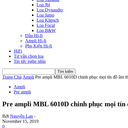
Loa Jbl
Loa Dynaudio
Loa Jamo
Loa Klipsch
Loa Focal
Loa B&W
Đầu Hi-fi
Ampli Hi-fi
Phụ Kiện Hi-fi
HiFi
Tư vấn chọn loa
Tin tức nghe nhìn
Trang Chủ
Ampli
Pre ampli MBL 6010D chinh phục mọi tín đồ âm th
Ampli
Pre ampli
Pre ampli MBL 6010D chinh phục mọi tín 
Bởi
Nguyễn Lan
-
November 15, 2019
0