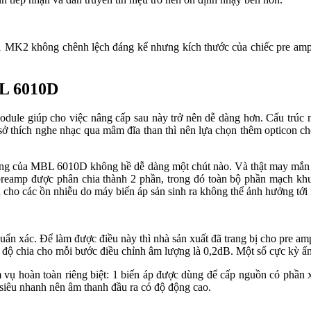
2 không chênh lệch đáng kể nhưng kích thước của chiếc pre ampli tớ
BL 6010D
odule giúp cho việc nâng cấp sau này trở nên dễ dàng hơn. Cấu trúc 
ó sở thích nghe nhạc qua mâm đĩa than thì nên lựa chọn thêm optico
rong của MBL 6010D không hề dễ dàng một chút nào. Và thật may mắn v
preamp được phân chia thành 2 phần, trong đó toàn bộ phần mạch khuế
ến cho các ồn nhiễu do máy biến áp sản sinh ra không thể ảnh hưởng tới
 xác. Để làm được điều này thì nhà sản xuất đã trang bị cho pre amp
ên độ chia cho mỗi bước điều chỉnh âm lượng là 0,2dB. Một số cực kỳ 
vụ hoàn toàn riêng biệt: 1 biến áp được dùng để cấp nguồn có phần xử
 siêu nhanh nên âm thanh đầu ra có độ động cao.