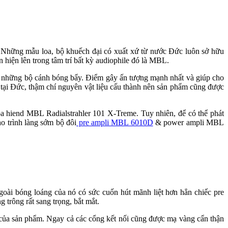
. Những mẫu loa, bộ khuếch đại có xuất xứ từ nước Đức luôn sở hữu
n hiện lên trong tâm trí bất kỳ audiophile đó là MBL.
 những bộ cánh bóng bẩy. Điểm gây ấn tượng mạnh nhất và giúp cho
 tại Đức, thậm chí nguyên vật liệu cấu thành nên sản phẩm cũng được
loa hiend MBL Radialstrahler 101 X-Treme. Tuy nhiên, để có thể phát
o trình làng sớm bộ đôi
pre ampli MBL 6010D
& power ampli MBL
oài bóng loáng của nó có sức cuốn hút mãnh liệt hơn hẳn chiếc pre
trông rất sang trọng, bắt mắt.
 của sản phẩm. Ngay cả các cổng kết nối cũng được mạ vàng cẩn thận