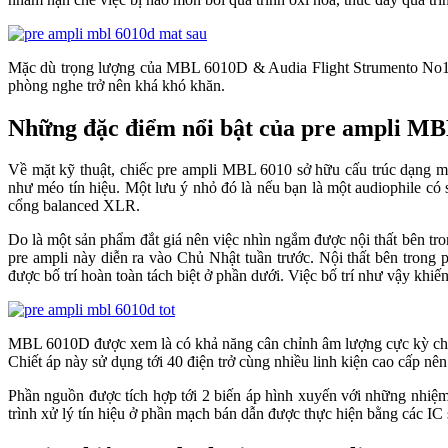
Mặc dù trọng lượng của MBL 6010D & Audia Flight Strumento No1 MK
phòng nghe trở nên khá khó khăn.
Những đặc điểm nổi bật của pre ampli M
Về mặt kỹ thuật, chiếc pre ampli MBL 6010 sở hữu cấu trúc dạng m
như méo tín hiệu. Một lưu ý nhỏ đó là nếu bạn là một audiophile c
cổng balanced XLR.
Do là một sản phẩm đắt giá nên việc nhìn ngắm được nội thất bên t
pre ampli này diễn ra vào Chủ Nhật tuần trước. Nội thất bên trong 
được bố trí hoàn toàn tách biệt ở phần dưới. Việc bố trí như vậy khi
MBL 6010D được xem là có khả năng cân chỉnh âm lượng cực kỳ chuẩn
Chiết áp này sử dụng tới 40 điện trở cùng nhiều linh kiện cao cấp n
Phần nguồn được tích hợp tới 2 biến áp hình xuyến với những nhiệm 
trình xử lý tín hiệu ở phần mạch bán dẫn được thực hiện bằng các IC