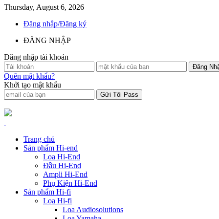
Thursday, August 6, 2026
Đăng nhập/Đăng ký
ĐĂNG NHẬP
Đăng nhập tài khoản
Quên mật khẩu?
Khởi tạo mật khẩu
Trang chủ
Sản phẩm Hi-end
Loa Hi-End
Đầu Hi-End
Ampli Hi-End
Phụ Kiện Hi-End
Sản phẩm Hi-fi
Loa Hi-fi
Loa Audiosolutions
Loa Yamaha