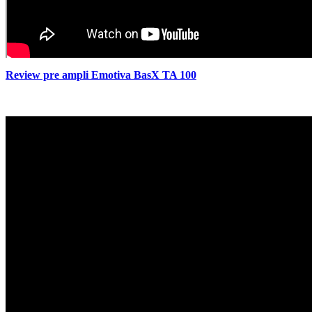
Review pre ampli Emotiva BasX TA 100