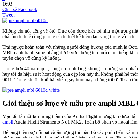
1693
Chia sẻ Facebook
Tweet
Không chỉ nổi tiếng về ôtô, Đức còn được biết tới như một trong 
chất âm tinh tế cùng phong cách thiết kế hiện đại, sang trọng và lịch
Trái ngược hoàn toàn với những người đồng hương của mình là Oct
MBL cạnh tranh sòng phẳng được với những tên tuổi danh tiếng khác 
tuyển chọn vô cùng kỹ lưỡng.
Trong hơn 40 năm qua, hãng đã trình làng không ít những siêu phẩm 
huy tối đa hiệu suất hoạt động của cặp loa này thì không phải hệ t
9011. Trong khuôn khổ bài viết ngày hôm nay, chúng tôi sẽ đi sâu t
Giới thiệu sơ lược về mẫu pre ampli MBL
Mặc dù là một fan trung thành của Audia Flight nhưng khi được tậ
ampli
Audia Flight Strumento No1 MK2. Toàn bộ phần vỏ ngoài làm từ 
Để tăng thêm sự nổi bật và ấn tượng thì toàn bộ các phím bấm và n
nhằm hạn chế việc bị hao mòn bởi quá trình oxi hóa, thúc đẩy quá trìn