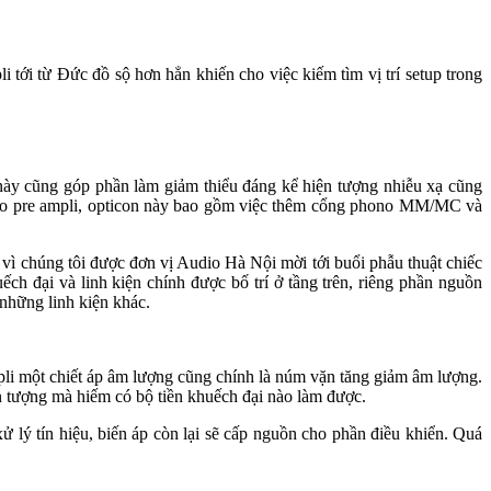
i từ Đức đồ sộ hơn hẳn khiến cho việc kiếm tìm vị trí setup trong
này cũng góp phần làm giảm thiểu đáng kể hiện tượng nhiễu xạ cũng
n cho pre ampli, opticon này bao gồm việc thêm cổng phono MM/MC và
ì chúng tôi được đơn vị Audio Hà Nội mời tới buổi phẫu thuật chiếc
ch đại và linh kiện chính được bố trí ở tầng trên, riêng phần nguồn
 những linh kiện khác.
li một chiết áp âm lượng cũng chính là núm vặn tăng giảm âm lượng.
ấn tượng mà hiếm có bộ tiền khuếch đại nào làm được.
 lý tín hiệu, biến áp còn lại sẽ cấp nguồn cho phần điều khiển. Quá