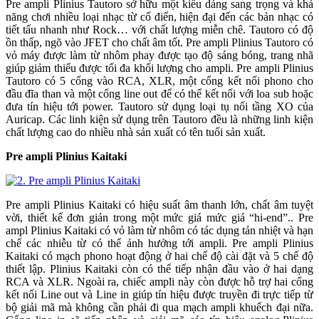
Pre ampli Plinius Tautoro sở hữu một kiểu dáng sang trọng và khả
năng chơi nhiều loại nhạc từ cổ điển, hiện đại đến các bản nhạc có
tiết tấu nhanh như Rock… với chất lượng miễn chê. Tautoro có độ
ồn thấp, ngõ vào JFET cho chất âm tốt. Pre ampli Plinius Tautoro có
vỏ máy được làm từ nhôm phay được tạo độ sáng bóng, trang nhã
giúp giảm thiểu được tối đa khối lượng cho ampli. Pre ampli Plinius
Tautoro có 5 cổng vào RCA, XLR, một cổng kết nối phono cho
đầu đĩa than và một cổng line out để có thể kết nối với loa sub hoặc
đưa tín hiệu tới power. Tautoro sử dụng loại tụ nối tầng XO của
Auricap. Các linh kiện sử dụng trên Tautoro đều là những linh kiện
chất lượng cao do nhiều nhà sản xuất có tên tuổi sản xuất.
Pre ampli Plinius Kaitaki
Pre ampli Plinius Kaitaki có hiệu suất âm thanh lớn, chất âm tuyệt
vời, thiết kế đơn giản trong một mức giá mức giá “hi-end”.. Pre
ampl Plinius Kaitaki có vỏ làm từ nhôm có tác dụng tản nhiệt và hạn
chế các nhiễu từ có thể ảnh hưởng tới ampli. Pre ampli Plinius
Kaitaki có mạch phono hoạt động ở hai chế độ cài đặt và 5 chế độ
thiết lập. Plinius Kaitaki còn có thể tiếp nhận đầu vào ở hai dạng
RCA và XLR. Ngoài ra, chiếc ampli này còn được hỗ trợ hai cổng
kết nối Line out và Line in giúp tín hiệu được truyền đi trực tiếp từ
bộ giải mã mà không cần phải đi qua mạch ampli khuếch đại nữa.