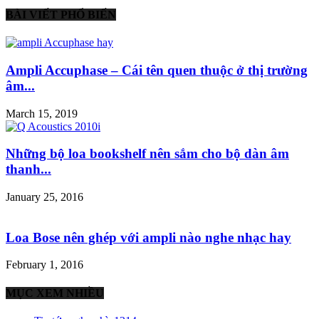
BÀI VIẾT PHỔ BIẾN
Ampli Accuphase – Cái tên quen thuộc ở thị trường
âm...
March 15, 2019
Những bộ loa bookshelf nên sắm cho bộ dàn âm
thanh...
January 25, 2016
Loa Bose nên ghép với ampli nào nghe nhạc hay
February 1, 2016
MỤC XEM NHIỀU