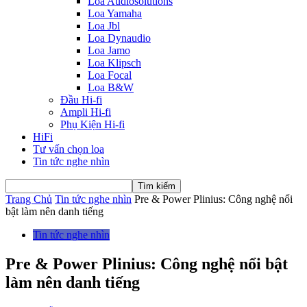
Loa Audiosolutions
Loa Yamaha
Loa Jbl
Loa Dynaudio
Loa Jamo
Loa Klipsch
Loa Focal
Loa B&W
Đầu Hi-fi
Ampli Hi-fi
Phụ Kiện Hi-fi
HiFi
Tư vấn chọn loa
Tin tức nghe nhìn
Trang Chủ
Tin tức nghe nhìn
Pre & Power Plinius: Công nghệ nổi
bật làm nên danh tiếng
Tin tức nghe nhìn
Pre & Power Plinius: Công nghệ nổi bật
làm nên danh tiếng