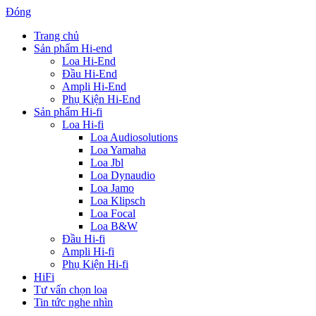
Đóng
Trang chủ
Sản phẩm Hi-end
Loa Hi-End
Đầu Hi-End
Ampli Hi-End
Phụ Kiện Hi-End
Sản phẩm Hi-fi
Loa Hi-fi
Loa Audiosolutions
Loa Yamaha
Loa Jbl
Loa Dynaudio
Loa Jamo
Loa Klipsch
Loa Focal
Loa B&W
Đầu Hi-fi
Ampli Hi-fi
Phụ Kiện Hi-fi
HiFi
Tư vấn chọn loa
Tin tức nghe nhìn