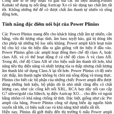
Cổng line in sẽ tiếp nhận và giải mã các tín hiệu analog.Plinius
Kaitaki sử dụng tụ nối tầng Auricap Xo có tác dụng tạo chất âm rất
tốt. Không những thế để có được chất âm thanh tự nhiên và sống
động hơn,
Tính năng đặc điểm nổi bật của Power Plinius
Các Power Plinius mang đến cho khách hàng chất âm tự nhiên, cân
bằng, vừa đủ lượng nhạc tính, âm bass tuyệt hảo, giá trị dòng lớn
cho phép tải những bộ loa siêu khủng. Power ampli kích hoạt toàn
bộ chu kỳ của tín hiệu đầu ra gần giống với tín hiệu ở đầu vào.
Power Plinius gồm các ampli hoạt đông theo chế độ class A, hoặc
class AB, và có thể hoạt động ở cả chế độ class A và class AB.
Trong đó, chế độ Class AB sẽ cho hiệu suất âm thanh tốt hơn, khả
năng tiêu thụ điện năng và nhiệt lượng tỏa ra thấp nhưng chất lượng
âm thanh khi sử dụng Class A lại tốt hơn. Power Plinius có độ méo
cực thấp, âm thanh nghe không bị chói mà sống động và trung thực.
Plinius cho biết các bộ phận của những chiếc Power ampli đều được
dùng những linh kiện, bộ phận dù là nhỏ nhất cũng đều có chất
lượng cao, như các cổng kết nối XRL, RCA hay dây nối cao cấp
G7 siliver/gold của Siltech, tụ điện Auricap XO… cho đến vỏ ngoài
bằng nhôm có khả năng chống từ tính. Đặc biệt, giống như các Pre
ampli của hãng, Power Plinius cũng sử dụng biến áp nguồn hình
xuyến rất lớn, có hiệu suất cao và khả năng khử nhiễu rất tốt.
Hiện nay, Plinius đã giới thiệu đến thị trường 6 mẫu Power ampli