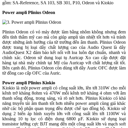
gồm: SA-Reference, SA 103, SB 301, P10, Odeon và Kiokio
Power ampli Plinius Odeon
Plinius Odeon có vỏ máy được làm bằng nhôm không nhưng đem
đến tỉnh thẩm mỹ cao mà còn giúp ampli tản nhiệt tốt hơn và tránh
được những ảnh hưởng của từ trường đến âm thanh. Plinius Odeon
được trang bị loại dây chất lượng cao của Audio Quest là dây
AudioQuest X2 đảm bảo kết nối với loa luôn đạt chuẩn, nhanh và
chính xác. Odeon sử dung loại tụ Auricap Xo cao cấp được đặt
hàng tại nhà máy chính tại Mỹ của Auricap với chất lượng rất tốt.
Bên cạnh đó, Plinius Odeon còn dùng tới dây Auric OFC được làm
từ đồng cao cấp OFC của Auric.
Power ampli Plinius Kiokio
Kiokio là một power ampli có công suất lớn, lên tới 310W cho mỗi
kênh trở kháng 8ohm và 470W mỗi kênh trở kháng 4 ohm với âm
thanh sống động, trong sáng, và rõ nét hơn. Plinius Kiokio có khả
năng truyển tải âm thanh tốt hơn nhiều power ampli cùng giá khác
nhờ các bộ phận quan trọng đều được chế tạo đồng bộ. Kiokio sử
dụng 2 biến áp hình xuyến lớn với công suất lên tới 1100W và
khoảng 10 tụ lọc có điện dung 6800 μF. Kiokio sử dụng loại
transistor lưỡng cực BJT mang đến một công suất lớn và mạch soft