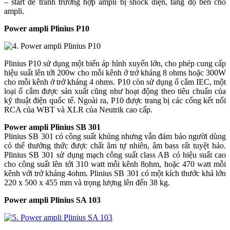
– start để tránh trường hợp ampli bị shock điện, tăng độ bền cho
ampli.
Power ampli Plinius P10
Plinius P10 sử dụng một biến áp hình xuyến lớn, cho phép cung cấp
hiệu suất lên tới 200w cho mỗi kênh ở trở kháng 8 ohms hoặc 300W
cho mỗi kênh ở trở kháng 4 ohms. P10 còn sử dụng ổ cắm IEC, một
loại ổ cắm được sản xuất cũng như hoạt động theo tiêu chuẩn của
kỹ thuật điện quốc tế. Ngoài ra, P10 được trang bị các cổng kết nối
RCA của WBT và XLR của Neutrik cao cấp.
Power ampli Plinius SB 301
Plinius SB 301 có công suất khủng nhưng vẫn đảm bảo người dùng
có thể thưởng thức được chất âm tự nhiên, âm bass rất tuyệt hảo.
Plinius SB 301 sử dụng mạch công suất class AB có hiệu suất cao
cho công suất lên tới 310 watt mỗi kênh 8ohm, hoặc 470 watt mỗi
kênh với trở kháng 4ohm. Plinius SB 301 có một kích thước khá lớn
220 x 500 x 455 mm và trọng lượng lên đến 38 kg.
Power ampli Plinius SA 103