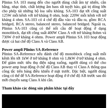
Plinius SA 103 mang đến cho người dùng chất âm tự nhiên, cân
bằng, nhạc tính, chất lượng âm bass rất tuyệt hảo, giá trị dòng lớn
cho phép tải những bộ loa siêu khủng. SA-103 đạt tới công suất
125W mỗi kênh với trở kháng 8 ohm, hoặc 220W mỗi kênh với trở
kháng 4 ohm. SA-103 có 4 chế độ đầu vào và đầu ra, gồm: RCA
bridged, RCA stereo, balanced stereo, balanced bridged. Ngoài ra,
Plinius SA-103 cũng có thể nối cầu để hoạt động ở dạng
monoblock, đạt tới công suất 400W Class A với trở kháng 8ohm và
730W ở trở kháng 4 ohms. Power ampli Plinius SA 103 hoạt động
được cả hai chế độ Class A và Class AB.
Power ampli Plinius SA-Reference
Plinius SA-Reference nếu đánh chế độ monoblock công suất mỗi
kênh lên tới 1kW ở trở kháng 8 ohm và 1,8kW ở trở kháng 4 ohm.
Để giảm mức tiêu thụ điện nặng xuống, người dùng có thể cho
power amp hoạt động ở chế độ Class AB thay vì Class A thông qua
công tắc trên bảng điều khiển ở mặt trước. Đặc biệt, người dùng
cũng có thể để SA-Reference hoạt động ở ở chế độ AB trước sau đó
mới chuyển sang Class A khi cần.
Tham khảo các dòng sản phẩm khác tại đây