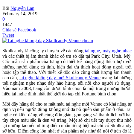
Bởi
Nguyễn Lan
-
February 14, 2019
0
1447
Chia sẻ Facebook
Tweet
Skullcandy là công ty chuyên về các dòng
tai nghe
,
máy nghe nhạc
và các thiết bị âm thanh khác có trụ sở đặt tại Park City, Utah, Mỹ.
Các mẫu sản phẩm của hãng có thiết kế năng động thích hợp với
những người dùng cá tính, hiện đại ưa thích hoạt động ngoài trời
hoặc tập thể thao. Với thiết kế độc đáo cùng chất lượng âm thanh
cao cấp,
tai nghe không dây mới Skullcandy Venue
mang lại những
trải nghiệm nghe nhạc đầy hào hứng, sôi nổi cho người sử dụng.
Vào năm 2008, hãng còn được bình chọn là một trong những thườn
hiệu tai nghe đỉnh nhất thế giới do tạp chí Fortune bình chọn.
Mới đây hãng đã cho ra mắt mẫu tai nghe mới Venue có khả năng tự
định vị nếu người dùng không nhớ đã bỏ quên sản phẩm ở đâu. Tai
nghe có kiểu dáng vô cùng đơn giản, gọn gàng và thanh lịch với hai
tùy chọn màu sắc là đen và trắng. Một số chi tiết tuy được thu nhỏ
lại những tạo nên những điểm nhấn riêng biệt mà chỉ có Skullcandy
sở hữu. Điểm cộng lớn nhất ở sản phẩm này như đã nói ở trên đó là