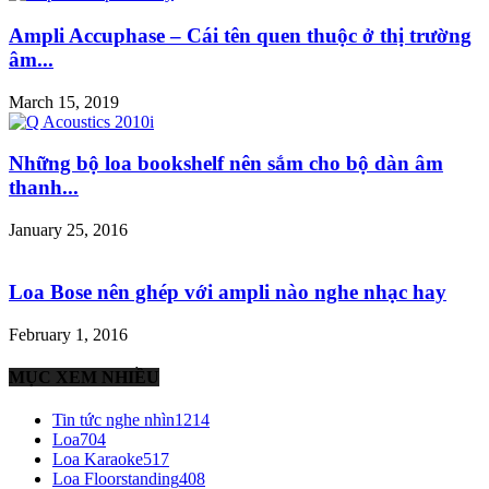
Ampli Accuphase – Cái tên quen thuộc ở thị trường
âm...
March 15, 2019
Những bộ loa bookshelf nên sắm cho bộ dàn âm
thanh...
January 25, 2016
Loa Bose nên ghép với ampli nào nghe nhạc hay
February 1, 2016
MỤC XEM NHIỀU
Tin tức nghe nhìn
1214
Loa
704
Loa Karaoke
517
Loa Floorstanding
408