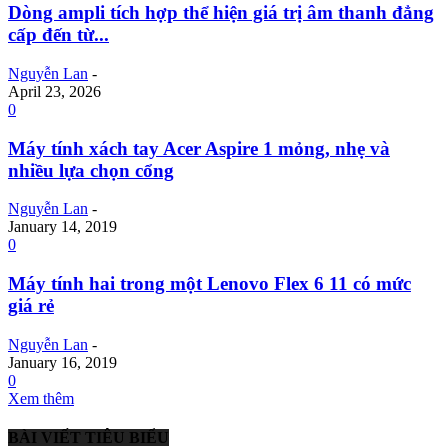
Dòng ampli tích hợp thể hiện giá trị âm thanh đẳng
cấp đến từ...
Nguyễn Lan
-
April 23, 2026
0
Máy tính xách tay Acer Aspire 1 mỏng, nhẹ và
nhiều lựa chọn cổng
Nguyễn Lan
-
January 14, 2019
0
Máy tính hai trong một Lenovo Flex 6 11 có mức
giá rẻ
Nguyễn Lan
-
January 16, 2019
0
Xem thêm
BÀI VIẾT TIÊU BIỂU