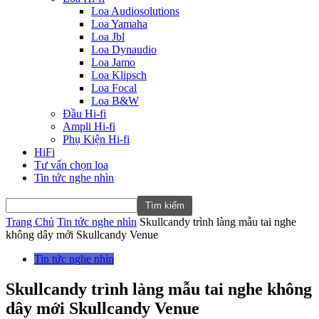
Loa Audiosolutions
Loa Yamaha
Loa Jbl
Loa Dynaudio
Loa Jamo
Loa Klipsch
Loa Focal
Loa B&W
Đầu Hi-fi
Ampli Hi-fi
Phụ Kiện Hi-fi
HiFi
Tư vấn chọn loa
Tin tức nghe nhìn
Trang Chủ
Tin tức nghe nhìn
Skullcandy trình làng mẫu tai nghe
không dây mới Skullcandy Venue
Tin tức nghe nhìn
Skullcandy trình làng mẫu tai nghe không
dây mới Skullcandy Venue