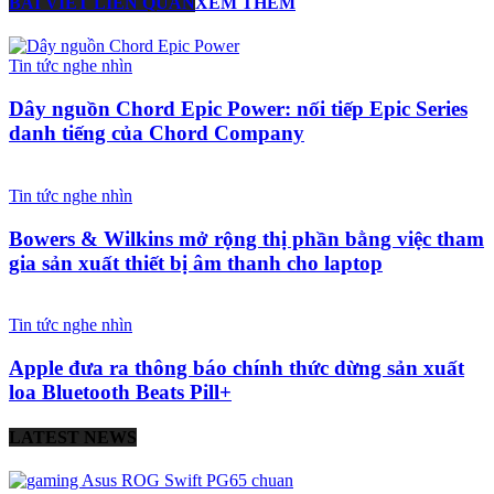
BÀI VIẾT LIÊN QUAN
XEM THÊM
Tin tức nghe nhìn
Dây nguồn Chord Epic Power: nối tiếp Epic Series
danh tiếng của Chord Company
Tin tức nghe nhìn
Bowers & Wilkins mở rộng thị phần bằng việc tham
gia sản xuất thiết bị âm thanh cho laptop
Tin tức nghe nhìn
Apple đưa ra thông báo chính thức dừng sản xuất
loa Bluetooth Beats Pill+
LATEST NEWS