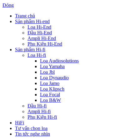
Đóng
Trang chủ
Sản phẩm Hi-end
Loa Hi-End
Đầu Hi-End
Ampli Hi-End
Phụ Kiện Hi-End
Sản phẩm Hi-fi
Loa Hi-fi
Loa Audiosolutions
Loa Yamaha
Loa Jbl
Loa Dynaudio
Loa Jamo
Loa Klipsch
Loa Focal
Loa B&W
Đầu Hi-fi
Ampli Hi-fi
Phụ Kiện Hi-fi
HiFi
Tư vấn chọn loa
Tin tức nghe nhìn