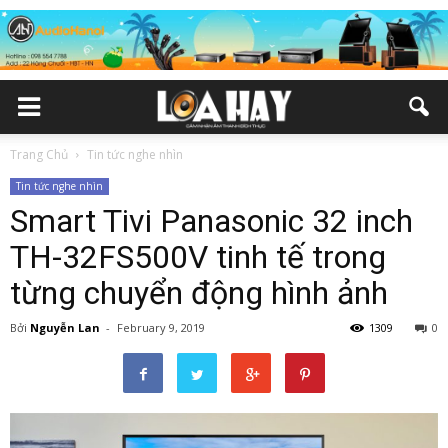
Trang Chủ
Tin tức nghe nhìn
Tin tức nghe nhìn
Smart Tivi Panasonic 32 inch
TH-32FS500V tinh tế trong
từng chuyển động hình ảnh
Bởi
Nguyễn Lan
-
February 9, 2019
1309
0