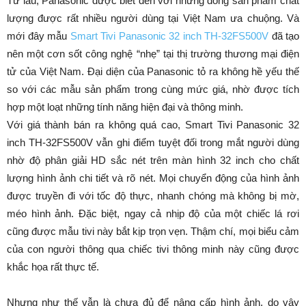
Từ lâu, Panasonic được biết đến với những dòng sản phẩm chất
lượng được rất nhiều người dùng tại Việt Nam ưa chuộng. Và
mới đây mẫu
Smart Tivi Panasonic 32 inch TH-32FS500V
đã tạo
nên một cơn sốt công nghệ “nhẹ” tại thị trường thương mại điện
tử của Việt Nam. Đại diện của Panasonic tỏ ra không hề yếu thế
so với các mẫu sản phẩm trong cùng mức giá, nhờ được tích
hợp một loạt những tính năng hiện đại và thông minh.
Với giá thành bán ra không quá cao, Smart Tivi Panasonic 32
inch TH-32FS500V vẫn ghi điểm tuyệt đối trong mắt người dùng
nhờ độ phân giải HD sắc nét trên màn hình 32 inch cho chất
lượng hình ảnh chi tiết và rõ nét. Mọi chuyển động của hình ảnh
được truyền đi với tốc độ thực, nhanh chóng mà không bị mờ,
méo hình ảnh. Đặc biệt, ngay cả nhịp độ của một chiếc lá rơi
cũng được mẫu tivi này bắt kịp trọn vẹn. Thậm chí, mọi biểu cảm
của con người thông qua chiếc tivi thông minh này cũng được
khắc họa rất thực tế.
Nhưng như thế vẫn là chưa đủ để nâng cấp hình ảnh, do vậy