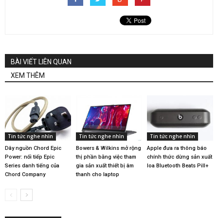
BÀI VIẾT LIÊN QUAN
XEM THÊM
Tin tức nghe nhìn
Tin tức nghe nhìn
Tin tức nghe nhìn
Dây nguồn Chord Epic
Bowers & Wilkins mở rộng
Apple đưa ra thông báo
Power: nối tiếp Epic
thị phần bằng việc tham
chính thức dừng sản xuất
Series danh tiếng của
gia sản xuất thiết bị âm
loa Bluetooth Beats Pill+
Chord Company
thanh cho laptop