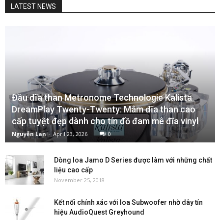
LATEST NEWS
Đầu đĩa than Metronome Technologie Kalista
DreamPlay Twenty-Twenty: Mâm đĩa than cao
cấp tuyệt đẹp dành cho tín đồ đam mê đĩa vinyl
Nguyễn Lan
-
April 23, 2026
0
Dòng loa Jamo D Series được làm với những chất
liệu cao cấp
November 25, 2018
Kết nối chính xác với loa Subwoofer nhờ dây tín
hiệu AudioQuest Greyhound