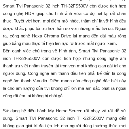
Smart Tivi Panasonic 32 inch TH-32FS500V còn được tích hợp
công nghệ HDR giúp cho hình ảnh vừa có độ nét lại rất chân
thực. Tuyệt vời hơn, mọi điểm mờ nhòe, thậm chí là vỡ hình đều
được khắc phục tối ưu hơn hẳn so với những mẫu tivi cũ. Ngoài
ra, công nghệ Hexa Chroma Drive lại mang đến dải màu rộng
giúp bảng màu thực tế hiện lên rực rỡ trước mắt người xem.
Bên cạnh việc chú trọng về hình ảnh, Smart Tivi Panasonic 32
inch TH-32FS500V còn được tích hợp những công nghệ âm
thanh ưu việt nhằm truyền tải trọn vẹn mọi không gian gải trí cho
người dùng. Công nghệ âm thanh đầu tiên phải kể đến là công
nghệ âm thanh V-audio. Điểm mạnh của công nghệ đặc biệt này
là cho âm lượng của tivi không chỉ lớn mà âm sắc phát ra ngoài
cũng rất êm tai không bị chói gắt.
Sử dụng hệ điều hành My Home Screen rất nhạy và rất dễ sử
dụng, Smart Tivi Panasonic 32 inch TH-32FS500V mang đến
không gian giải trí đa tiện ích cho người dùng thưởng thức mọi