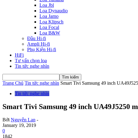
Loa Jbl
Loa Dynaudio
Loa Jamo
Loa Klipsch
Loa Focal
Loa B&W
Đầu Hi-fi
Ampli Hi-fi
Phụ Kiện Hi-fi
HiFi
Tư vấn chọn loa
Tin tức nghe nhìn
Trang Chủ
Tin tức nghe nhìn
Smart Tivi Samsung 49 inch UA49J5250
Tin tức nghe nhìn
Smart Tivi Samsung 49 inch UA49J5250 m
Bởi
Nguyễn Lan
-
January 19, 2019
0
1842