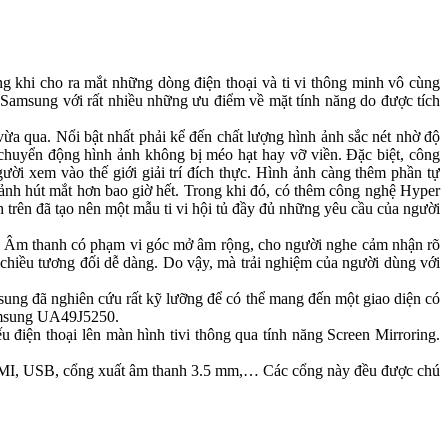
g khi cho ra mắt những dòng điện thoại và ti vi thông minh vô cùng
 Samsung với rất nhiều những ưu điểm về mặt tính năng do được tích
 qua. Nổi bật nhất phải kể đến chất lượng hình ảnh sắc nét nhờ độ
 chuyển động hình ảnh không bị méo hạt hay vỡ viền. Đặc biệt, công
i xem vào thế giới giải trí đích thực. Hình ảnh càng thêm phần tự
nh hút mắt hơn bao giờ hết. Trong khi đó, có thêm công nghệ Hyper
trên đã tạo nên một mẫu ti vi hội tủ đầy đủ những yêu cầu của người
. Âm thanh có phạm vi góc mở âm rộng, cho người nghe cảm nhận rõ
chiều tương đối dễ dàng. Do vậy, mà trải nghiệm của người dùng với
ung đã nghiên cứu rất kỹ lưỡng để có thể mang đến một giao diện có
 Samsung UA49J5250.
iện thoại lên màn hình tivi thông qua tính năng Screen Mirroring.
HDMI, USB, cổng xuất âm thanh 3.5 mm,… Các cổng này đều được chú