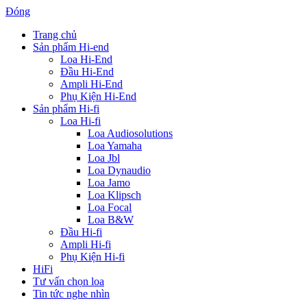
Đóng
Trang chủ
Sản phẩm Hi-end
Loa Hi-End
Đầu Hi-End
Ampli Hi-End
Phụ Kiện Hi-End
Sản phẩm Hi-fi
Loa Hi-fi
Loa Audiosolutions
Loa Yamaha
Loa Jbl
Loa Dynaudio
Loa Jamo
Loa Klipsch
Loa Focal
Loa B&W
Đầu Hi-fi
Ampli Hi-fi
Phụ Kiện Hi-fi
HiFi
Tư vấn chọn loa
Tin tức nghe nhìn