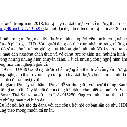
hế giới, trong năm 2018, hãng này đã đạt được vô số những thành côn
sung 49 inch UA49J5250
là một đại diện tiêu biểu trong năm 2018 của
t trong những mẫu tivi được rất nhiều người yêu thích trong năm vừa
lần độ phân giải HD. Và người dùng có thể cảm nhận rõ ràng những
 độ sâu cuốn hút hơn giống như không gin hình ảnh 3D kỳ ảo đưa ngườ
 màu đến ngưỡng chân thực và vô cùng rực rỡ giúp trải nghiệm hình ả
trong những khung hình chuyển cảnh. Tất cả những công nghệ hình ảnh 
ng mọi trải nghiệm giải trí.
 49 inch UA49J5250 đạt được chất lượng âm thanh vô cùng ấn tượng
ng nghệ âm thanh vòm này còn giúp tivi đạt được chuẩn âm thanh đa 
hanh còn rất tuyệt vời.
 giao diện này rất thân thiện và dễ sử dụng đối với người dùng. Sams
ợi tối giản nhất. Đây là một điểm cộng lớn dành cho thiết kế mới của
mart Tivi Samsung 49 inch UA49J5250 cũng có tính năng trình chiếu đ
ở những mẫu tivi hiện đại.
ữu kết nối hết sức đa dạng với các cổng kết nối cơ bản sẵn có như 
 đúng theo mong muốn cá nhân.