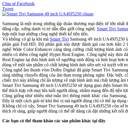
Chia sẻ Facebook
Tweet
Samsung là một trong những tập đoàn thương mại điện tử lớn nhất t
đẳng cấp, xứng danh vị trí dẫn đầu giới công nghệ.
Smart Tivi Sam
hợp một loạt những công nghệ thiết kế tiên tiến.
Và không có gì lạ khi mà
Smart Tivi
Samsung 49 inch UA49J5250 là mộ
phân giải Full HD. Độ phân giải này được đánh giá cao hơn hẳn 2 
nghệ Wide Color Enhancer càng tăng cường chất lượng hình ảnh có
nhiên có thêm công nghệ Hyper Real Engine. Công nghệ này đưa dải
Real Engine lại đưa hình ảnh về ngưỡng sinh động và linh hoạt hơn 
dùng về một sản phẩm có chất lượng hình ảnh siêu nét và tuyệt vời tro
Công nghệ âm thanh vòm Dolby Digital đã giúp Smart Tivi Samsung
ràng những chuyển động của âm than trong phòng nghe. Đặc biệt, cô
chiếc tivi này không chỉ ấn tượng về mặt hình ảnh mà chất lượng âm t
Smart Tivi Samsung 49 inch UA49J5250 sử dụng giao diện Smart Hub,
thể thích hợp với mọi lứa tuổi người dùng, nhằm mang đến độ tiện l
Cũng giống như nhiều như mẫu tivi thông minh khác của Samsung, S
Đây là một cách giải trí khá thú vị mà người dùng chỉ có thể áp dụng 
Không chỉ có vậy, Smart Tivi Samsung 49 inch UA49J5250 còn sở h
thích rõ ràng, giúp người dùng có thể dễ dàng cài đặt những kết nối
Các bạn có thể tham khảo các sản phẩm khác tại đây