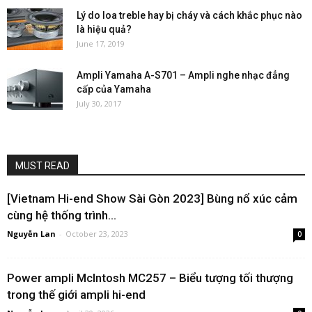
Lý do loa treble hay bị cháy và cách khắc phục nào
là hiệu quả?
June 17, 2019
Ampli Yamaha A-S701 – Ampli nghe nhạc đẳng
cấp của Yamaha
July 30, 2017
MUST READ
[Vietnam Hi-end Show Sài Gòn 2023] Bùng nổ xúc cảm
cùng hệ thống trình...
Nguyễn Lan
-
October 23, 2023
0
Power ampli McIntosh MC257 – Biểu tượng tối thượng
trong thế giới ampli hi-end