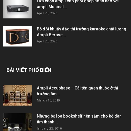
Lựa chọn ampli cho phối ghép hoàn hảo với
ampli Musical...
April 23, 2026
Bộ đôi khuấy đảo thị trường karaoke chất lượng
Ampli Berase...
April 23, 2026
BÀI VIẾT PHỔ BIẾN
Ampli Accuphase – Cái tên quen thuộc ở thị
trường âm...
March 15, 2019
Những bộ loa bookshelf nên sắm cho bộ dàn
âm thanh...
January 25, 2016