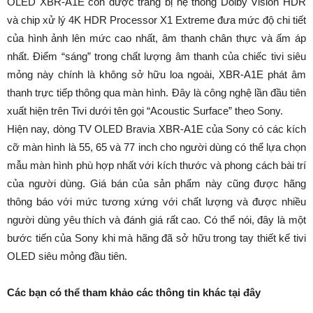
OLED XBR-A1E còn được trang bị hệ thống Dolby Vision HDR
và chip xử lý 4K HDR Processor X1 Extreme đưa mức độ chi tiết
của hình ảnh lên mức cao nhất, âm thanh chân thực và ấm áp
nhất. Điểm “sáng” trong chất lượng âm thanh của chiếc tivi siêu
mỏng này chính là không sở hữu loa ngoài, XBR-A1E phát âm
thanh trực tiếp thông qua màn hình. Đây là công nghệ lần đầu tiên
xuất hiện trên Tivi dưới tên gọi “Acoustic Surface” theo Sony.
Hiện nay, dòng TV OLED Bravia XBR-A1E của Sony có các kích
cỡ màn hình là 55, 65 và 77 inch cho người dùng có thể lựa chọn
mẫu màn hình phù hợp nhất với kích thước và phong cách bài trí
của người dùng. Giá bán của sản phẩm này cũng được hãng
thông báo với mức tương xứng với chất lượng và được nhiều
người dùng yêu thích và đánh giá rất cao. Có thể nói, đây là một
bước tiến của Sony khi mà hãng đã sở hữu trong tay thiết kế tivi
OLED siêu mỏng đầu tiên.
Các bạn có thể tham khảo các thông tin khác tại đây