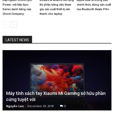
Dây nguồn Chord Epic
Bowers & Wilkins mở rộng
Apple đưa ra thông báo
Power: nối tiếp Epic
thị phần bằng việc tham
chính thức dừng sản xuất
Series danh tiếng của
gia sản xuất thiết bị âm
loa Bluetooth Beats Pill+
Chord Company
thanh cho laptop
LATEST NEWS
Máy tính xách tay Xiaomi Mi Gaming sở hữu phần
cứng tuyệt vời
Nguyễn Lan
-
December 29, 2018
0