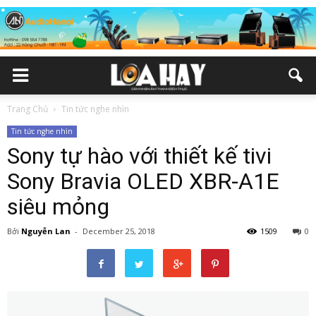
Trang Chủ
Tin tức nghe nhìn
Tin tức nghe nhìn
Sony tự hào với thiết kế tivi
Sony Bravia OLED XBR-A1E
siêu mỏng
Bởi
Nguyễn Lan
-
December 25, 2018
1509
0