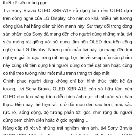
thiết kế siêu mỏng gọn.
Tivi Sony Bravia OLED XBR-A1E sử dụng tấm nền OLED dựa
trên công nghệ của LG Display cho nên có khá nhiều nét tương
đồng giữa hai hãng điện tử lớn mạnh này. Sự thay đổi trong dòng
sản phẩm của Sony đã mang đến cho người dùng những mẫu tivi
siêu mỏng rất giống với sử dụng tấm nền OLED dựa trên công
nghệ của LG Display. Nhưng mỗi mẫu tivi này lại mang đến trải
nghiệm giải trí đặc trưng rất riêng. Lợi thế về setup của sản phẩm
này cũng rất tiện dụng khi người dùng có thể đặt bàn hoặc cũng
có thể treo tường như một mẫu tranh trang trí đẹp mắt.
Chinh phục người dùng không chỉ bởi hình thức thiết kế ấn
tượng, tivi Sony Bravia OLED XBR-A1E còn sở hữu tấm nền
OLED cho khả năng trình diễn hình ảnh cực chính xác và chân
thực. Điều này thể hiện rất rõ ở dải màu đen sâu hơn, màu sắc
rực rỡ, sống động, độ tương phản tốt, góc nhìn rộng dù người
dùng xem chính diện hoặc ở góc nghiêng…
Nâng cấp rõ rệt về những trải nghiệm hình ảnh, tivi Sony Bravia