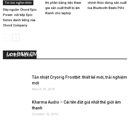
Tin tức nghe nhìn
thị phần bằng việc tham
chính thức dừng sản xuất
gia sản xuất thiết bị âm
loa Bluetooth Beats Pill+
Dây nguồn Chord Epic
thanh cho laptop
Power: nối tiếp Epic
Series danh tiếng của
Chord Company
Loa B&W CM9 S2 – Đứa con tinh thần của B&W
LATEST NEWS
Nguyễn Lan
-
July 29, 2017
0
Tản nhiệt Cryorig Frostbit: thiết kế mới, trải nghiệm
mới
March 19, 2019
Kharma Audio – Cái tên đắt giá nhất thế giới âm
thanh
October 10, 2016