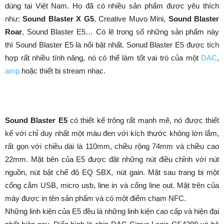
dùng tại Việt Nam. Họ đã có nhiều sản phẩm được yêu thích
như:
Sound Blaster X G5
, Creative Muvo Mini,
Sound Blaster
Roar
, Sound Blaster E5… Có lẽ trong số những sản phẩm này
thì Sound Blaster E5 là nổi bật nhất. Sonud Blaster E5 được tích
hợp rất nhiều tính năng, nó có thể làm tốt vai trò của một
DAC
,
amp
hoặc thiết bị stream nhạc.
Sound Blaster E5
có thiết kế trông rất mạnh mẽ, nó được thiết
kế với chỉ duy nhất một màu đen với kích thước không lớn lắm,
rất gọn với chiều dài là 110mm, chiều rộng 74mm và chiều cao
22mm. Mặt bên của E5 được đặt những nút điều chỉnh với nút
nguồn, nút bật chế độ EQ SBX, nút gain. Mặt sau trang bị một
cổng cắm USB, micro usb, line in và cổng line out. Mặt trên của
máy được in tên sản phẩm và có một điểm chạm NFC.
Những linh kiện của E5 đều là những linh kiện cao cấp và hiện đại