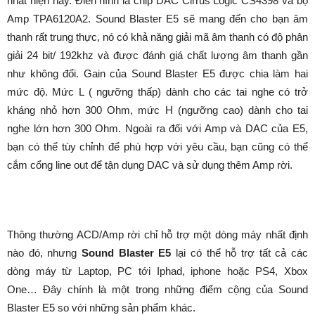
nhất hiện nay. Điển hình là chip DAC Cirrus Logic CS4398 và bộ
Amp TPA6120A2. Sound Blaster E5 sẽ mang đến cho bạn âm
thanh rất trung thực, nó có khả năng giải mã âm thanh có độ phân
giải 24 bit/ 192khz và được đánh giá chất lượng âm thanh gần
như không đổi. Gain của Sound Blaster E5 được chia làm hai
mức độ. Mức L ( ngưỡng thấp) dành cho các tai nghe có trở
kháng nhỏ hơn 300 Ohm, mức H (ngưỡng cao) dành cho tai
nghe lớn hơn 300 Ohm. Ngoài ra đối với Amp và DAC của E5,
bạn có thể tùy chỉnh để phù hợp với yêu cầu, bạn cũng có thể
cắm cổng line out để tận dụng DAC và sử dụng thêm Amp rời.
Thông thường ACD/Amp rời chỉ hỗ trợ một dòng máy nhất định
nào đó, nhưng
Sound Blaster E5
lại có thể hỗ trợ tất cả các
dòng máy từ Laptop, PC tới Iphad, iphone hoặc PS4, Xbox
One… Đây chính là một trong những điểm cộng của Sound
Blaster E5 so với những sản phẩm khác.