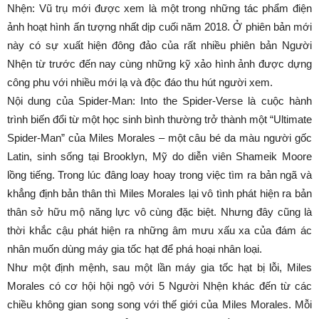
Nhện: Vũ trụ mới được xem là một trong những tác phẩm điện
ảnh hoạt hình ấn tượng nhất dịp cuối năm 2018. Ở phiên bản mới
này có sự xuất hiện đông đảo của rất nhiều phiên bản Người
Nhện từ trước đến nay cùng những kỹ xảo hình ảnh được dựng
công phu với nhiều mới lạ và độc đáo thu hút người xem.
Nội dung của Spider-Man: Into the Spider-Verse là cuộc hành
trình biến đổi từ một học sinh bình thường trở thành một “Ultimate
Spider-Man” của Miles Morales – một câu bé da màu người gốc
Latin, sinh sống tại Brooklyn, Mỹ do diễn viên Shameik Moore
lồng tiếng. Trong lúc đâng loay hoay trong việc tìm ra bản ngã và
khẳng định bản thân thì Miles Morales lại vô tình phát hiện ra bản
thân sở hữu mộ năng lực vô cùng đặc biệt. Nhưng đây cũng là
thời khắc cậu phát hiện ra những âm mưu xấu xa của đám ác
nhân muốn dùng máy gia tốc hạt để phá hoại nhân loại.
Như một định mệnh, sau một lần máy gia tốc hạt bị lỗi, Miles
Morales có cơ hội hội ngộ với 5 Người Nhện khác đến từ các
chiều không gian song song với thế giới của Miles Morales. Mỗi