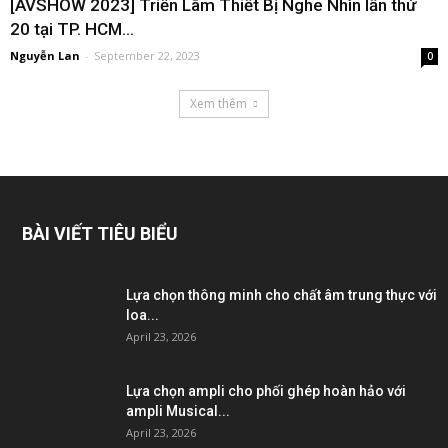
[AVSHOW 2023] Triển Lãm Thiết Bị Nghe Nhìn lần thứ
20 tại TP. HCM...
Nguyễn Lan
-
September 22, 2023
0
Xem thêm
BÀI VIẾT TIÊU BIỂU
Lựa chọn thông minh cho chất âm trung thực với
loa...
April 23, 2026
Lựa chọn ampli cho phối ghép hoàn hảo với
ampli Musical...
April 23, 2026