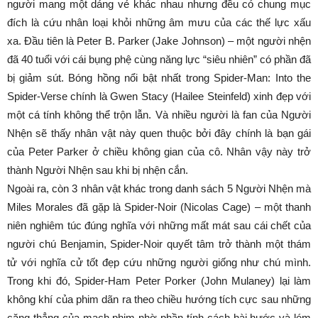
người mang một dáng vẻ khác nhau nhưng đều có chung mục
đích là cứu nhân loại khỏi những âm mưu của các thế lực xấu
xa. Đầu tiên là Peter B. Parker (Jake Johnson) – một người nhện
đã 40 tuổi với cái bụng phệ cùng năng lực “siêu nhiên” có phần đã
bị giảm sút. Bóng hồng nổi bật nhất trong Spider-Man: Into the
Spider-Verse chính là Gwen Stacy (Hailee Steinfeld) xinh đẹp với
một cá tính không thể trộn lẫn. Và nhiều người là fan của Người
Nhện sẽ thấy nhân vật này quen thuộc bởi đây chính là bạn gái
của Peter Parker ở chiều không gian của cô. Nhân vậy này trở
thành Người Nhện sau khi bị nhện cắn.
Ngoài ra, còn 3 nhân vật khác trong danh sách 5 Người Nhện mà
Miles Morales đã gặp là Spider-Noir (Nicolas Cage) – một thanh
niên nghiêm túc đúng nghĩa với những mất mát sau cái chết của
người chú Benjamin, Spider-Noir quyết tâm trở thành một thám
tử với nghĩa cử tốt đẹp cứu những người giống như chú mình.
Trong khi đó, Spider-Ham Peter Porker (John Mulaney) lại làm
không khí của phim dãn ra theo chiều hướng tích cực sau những
căng thẳng của mạch phim nhờ phần tính cách hài hước và lém