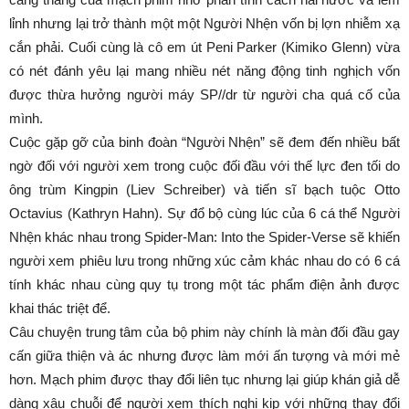
lỉnh nhưng lại trở thành một một Người Nhện vốn bị lợn nhiễm xạ
cắn phải. Cuối cùng là cô em út Peni Parker (Kimiko Glenn) vừa
có nét đánh yêu lại mang nhiều nét năng động tinh nghịch vốn
được thừa hưởng người máy SP//dr từ người cha quá cố của
mình.
Cuộc gặp gỡ của binh đoàn “Người Nhện” sẽ đem đến nhiều bất
ngờ đối với người xem trong cuộc đối đầu với thế lực đen tối do
ông trùm Kingpin (Liev Schreiber) và tiến sĩ bạch tuộc Otto
Octavius (Kathryn Hahn). Sự đổ bộ cùng lúc của 6 cá thể Người
Nhện khác nhau trong Spider-Man: Into the Spider-Verse sẽ khiến
người xem phiêu lưu trong những xúc cảm khác nhau do có 6 cá
tính khác nhau cùng quy tụ trong một tác phẩm điện ảnh được
khai thác triệt để.
Câu chuyện trung tâm của bộ phim này chính là màn đối đầu gay
cấn giữa thiện và ác nhưng được làm mới ấn tượng và mới mẻ
hơn. Mạch phim được thay đổi liên tục nhưng lại giúp khán giả dễ
dàng xâu chuỗi để người xem thích nghi kịp với những thay đổi