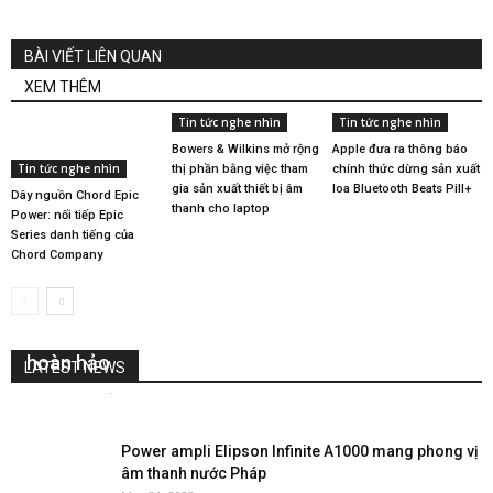
BÀI VIẾT LIÊN QUAN
XEM THÊM
Tin tức nghe nhìn
Tin tức nghe nhìn
Bowers & Wilkins mở rộng
Apple đưa ra thông báo
Tin tức nghe nhìn
thị phần bằng việc tham
chính thức dừng sản xuất
gia sản xuất thiết bị âm
loa Bluetooth Beats Pill+
Dây nguồn Chord Epic
thanh cho laptop
Power: nối tiếp Epic
Series danh tiếng của
Chord Company
Những chiếc pre -power ampli Emotiva BasX
hoàn hảo
LATEST NEWS
Nguyễn Lan
-
April 22, 2026
0
Power ampli Elipson Infinite A1000 mang phong vị
âm thanh nước Pháp