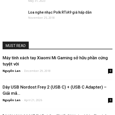
May 31, 2023
Loa nghe nhạc Polk RTiA9 giá hấp dẫn
November 25, 2018
MUST READ
Máy tính xách tay Xiaomi Mi Gaming sở hữu phần cứng
tuyệt vời
Nguyễn Lan
-
December 29, 2018
0
Dây USB Nordost Frey 2 (USB C) + (USB C Adapter) –
Giải mã...
Nguyễn Lan
-
April 21, 2026
0