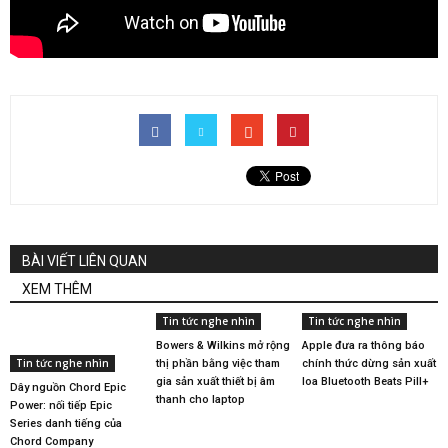
BÀI VIẾT LIÊN QUAN
XEM THÊM
Tin tức nghe nhìn
Tin tức nghe nhìn
Bowers & Wilkins mở rộng
Apple đưa ra thông báo
Tin tức nghe nhìn
thị phần bằng việc tham
chính thức dừng sản xuất
gia sản xuất thiết bị âm
loa Bluetooth Beats Pill+
Dây nguồn Chord Epic
thanh cho laptop
Power: nối tiếp Epic
Series danh tiếng của
Chord Company