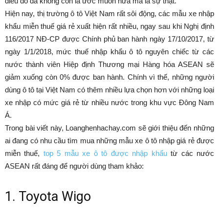
điều đó đã không còn là ước muốn nữa mà là sự thật.
Hiện nay, thị trường ô tô Việt Nam rất sôi động, các mẫu xe nhập
khẩu miễn thuế giá rẻ xuất hiện rất nhiều, ngay sau khi Nghị định
116/2017 NĐ-CP được Chính phủ ban hành ngày 17/10/2017, từ
ngày 1/1/2018, mức thuế nhập khẩu ô tô nguyên chiếc từ các
nước thành viên Hiệp định Thương mại Hàng hóa ASEAN sẽ
giảm xuống còn 0% được ban hành. Chính vì thế, những người
dùng ô tô tại Việt Nam có thêm nhiều lựa chọn hơn với những loại
xe nhập có mức giá rẻ từ nhiều nước trong khu vực Đông Nam
Á.
Trong bài viết này, Loanghenhachay.com sẽ giới thiệu đến những
ai đang có nhu cầu tìm mua những mẫu xe ô tô nhập giá rẻ được
miễn thuế,
top 5 mẫu xe ô tô được nhập khẩu
từ các nước
ASEAN rất đáng để người dùng tham khảo:
1. Toyota Wigo