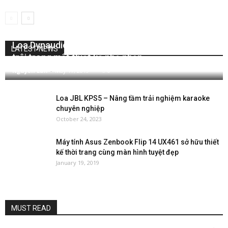
Loa Dynaudio XEO 10: sức mạnh âm thanh vượt
LATEST NEWS
trội trong một thiết kế nhỏ nhắn
Nguyễn Lan
-
May 17, 2019
0
Loa JBL KPS5 – Nâng tầm trải nghiệm karaoke
chuyên nghiệp
October 24, 2023
Máy tính Asus Zenbook Flip 14 UX461 sở hữu thiết
kế thời trang cùng màn hình tuyệt đẹp
January 19, 2019
MUST READ