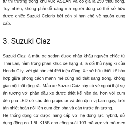
từ thị trường trong khu vực ASEAN và có giá là 259 triệu đồng.
Tuy nhiên, không phải dễ dàng mà người dùng có thể sở hữu
được chiếc Suzuki Celerio bởi còn bị hạn chế về nguồn cung
cấp.
3. Suzuki Ciaz
Suzuki Ciaz là mẫu xe sedan được nhập khẩu nguyên chiếc từ
Thái Lan, nằm trong phân khúc xe hạng B, là đối thủ nặng kí của
Honda City, với giá bán chỉ 499 triệu đồng. Xe sở hữu thiết kế hòa
hợp giữa phong cách mạnh mẽ cùng nội thất sang trọng, không
gian nội thất rộng rãi. Mẫu xe Suzuki Caiz này có vẻ ngoài thật sự
ấn tượng với phần đầu xe được thiết kế hiện đại hơn với cụm
đèn pha LED có các đèn projector và đèn định vị ban ngày, lưới
tản nhiệt hoàn nối liền cụm đèn pha và cản trước ấn tượng.
Hệ thống động cơ được nâng cấp với hệ động lực hybrid, sử
dụng động cơ 1.5L K15B cho công suất 103 mã vực và mô-men