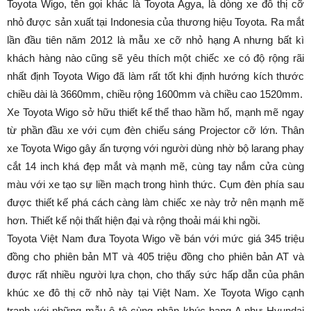
Toyota Wigo, tên gọi khác là Toyota Agya, là dòng xe đô thị cỡ
nhỏ được sản xuất tại Indonesia của thương hiệu Toyota. Ra mắt
lần đầu tiên năm 2012 là mẫu xe cỡ nhỏ hạng A nhưng bất kì
khách hàng nào cũng sẽ yêu thích một chiếc xe có độ rộng rãi
nhất định Toyota Wigo đã làm rất tốt khi định hướng kích thước
chiều dài là 3660mm, chiều rộng 1600mm và chiều cao 1520mm.
Xe Toyota Wigo sở hữu thiết kế thể thao hầm hố, mạnh mẽ ngay
từ phần đầu xe với cụm đèn chiếu sáng Projector cỡ lớn. Thân
xe Toyota Wigo gây ấn tượng với người dùng nhờ bộ larang phay
cắt 14 inch khá đẹp mắt và mạnh mẽ, cùng tay nắm cửa cùng
màu với xe tạo sự liền mạch trong hình thức. Cụm đèn phía sau
được thiết kế phá cách càng làm chiếc xe này trở nên mạnh mẽ
hơn. Thiết kế nội thất hiện đại và rộng thoải mái khi ngồi.
Toyota Việt Nam đưa Toyota Wigo về bán với mức giá 345 triệu
đồng cho phiên bản MT và 405 triệu đồng cho phiên bản AT và
được rất nhiều người lựa chọn, cho thấy sức hấp dẫn của phân
khúc xe đô thị cỡ nhỏ này tại Việt Nam. Xe Toyota Wigo cạnh
tranh với những mẫu ô tô cùng phân khúc hạng A như Hyundai