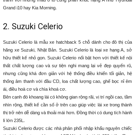
Grand i10 hay Kia Morning.
2. Suzuki Celerio
Suzuki Celerio là mẫu xe hatchback 5 chỗ dành cho đô thị của
hãng xe Suzuki, Nhật Bản. Suzuki Celerio là loại xe hạng A, sở
hữu thiết kế nhỏ gọn. Suzuki Celerio nổi bật hơn với thiết kế nội
thất chất lượng cao và sự tiện nghi mang lại vẻ đẹp quyến rũ,
nhưng cũng khá đơn giản với hệ thống điều khiển tối giản, hệ
thống âm thanh với đầu CD, loa chất lượng cao, ghế bọc nỉ êm
ái, điều hoà cơ và chìa khoá cơ.
Bên cạnh đó khoang lái có không gian rộng rãi, vị trí ngồi cao, tầm
nhìn rộng, thiết kế cần số ở trên cao giúp việc lái xe trong thành
thị trở nên dễ dàng và thoải mái hơn. Đồng thời có dung tích hành
lí lớn 235L.
Suzuki Celerio được các nhà phân phối nhập khẩu nguyên chiếc