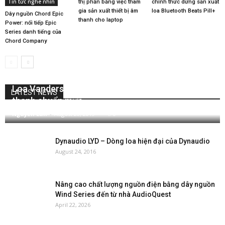
Tin tức nghe nhìn
thị phần bằng việc tham
chính thức dừng sản xuất
gia sản xuất thiết bị âm
loa Bluetooth Beats Pill+
Dây nguồn Chord Epic
thanh cho laptop
Power: nối tiếp Epic
Series danh tiếng của
Chord Company
Loa Vandersteen Model 1Ci mang đẳng cấp âm
LATEST NEWS
thanh chuẩn mực
Nguyễn Lan
-
August 20, 2019
0
Dynaudio LYD – Dòng loa hiện đại của Dynaudio
August 24, 2016
Nâng cao chất lượng nguồn điện bằng dây nguồn
Wind Series đến từ nhà AudioQuest
April 22, 2026