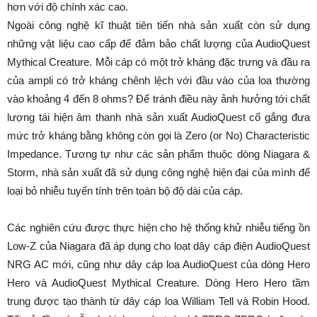
hơn với độ chính xác cao.
Ngoài công nghệ kĩ thuật tiên tiến nhà sản xuất còn sử dụng
những vật liệu cao cấp để đảm bảo chất lượng của AudioQuest
Mythical Creature. Mỗi cáp có một trở kháng đặc trưng và đầu ra
của ampli có trở kháng chênh lệch với đầu vào của loa thường
vào khoảng 4 đến 8 ohms? Để tránh điều này ảnh hưởng tới chất
lượng tái hiện âm thanh nhà sản xuất AudioQuest cố gắng đưa
mức trở kháng bằng không còn gọi là Zero (or No) Characteristic
Impedance. Tương tự như các sản phẩm thuộc dòng Niagara &
Storm, nhà sản xuất đã sử dụng công nghệ hiện đại của mình để
loại bỏ nhiễu tuyến tính trên toàn bộ độ dài của cáp.
Các nghiên cứu được thực hiện cho hệ thống khử nhiễu tiếng ồn
Low-Z của Niagara đã áp dụng cho loạt dây cáp điện AudioQuest
NRG AC mới, cũng như dây cáp loa AudioQuest của dòng Hero
Hero và AudioQuest Mythical Creature. Dòng Hero Hero tầm
trung được tạo thành từ dây cáp loa William Tell và Robin Hood.