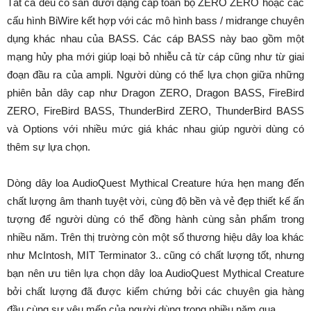
Tất cả đều có sẵn dưới dạng cáp toàn bộ ZERO ZERO hoặc các
cấu hình BiWire kết hợp với các mô hình bass / midrange chuyên
dụng khác nhau của BASS. Các cáp BASS này bao gồm một
mạng hủy pha mới giúp loại bỏ nhiễu cả từ cáp cũng như từ giai
đoạn đầu ra của ampli. Người dùng có thể lựa chọn giữa những
phiên bản dây cap như Dragon ZERO, Dragon BASS, FireBird
ZERO, FireBird BASS, ThunderBird ZERO, ThunderBird BASS
và Options với nhiều mức giá khác nhau giúp người dùng có
thêm sự lựa chọn.
Dòng dây loa AudioQuest Mythical Creature hứa hẹn mang đến
chất lượng âm thanh tuyệt vời, cùng độ bền và vẻ đẹp thiết kế ấn
tượng để người dùng có thể đồng hành cùng sản phẩm trong
nhiều năm. Trên thị trường còn một số thương hiệu dây loa khác
như McIntosh, MIT Terminator 3.. cũng có chất lượng tốt, nhưng
bạn nên ưu tiên lựa chọn dây loa AudioQuest Mythical Creature
bởi chất lượng đã được kiểm chứng bởi các chuyên gia hàng
đầu cùng sự yêu mến của người dùng trong nhiều năm qua.