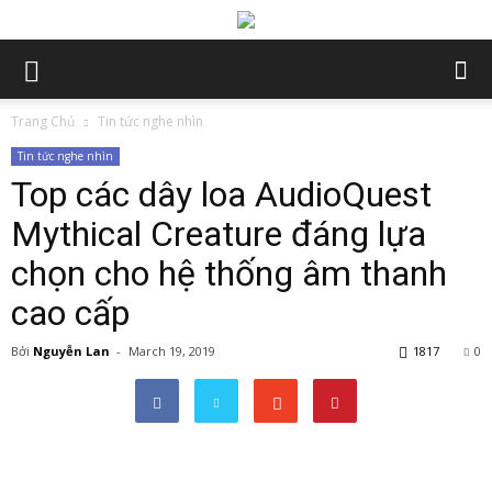
Trang Chủ
Tin tức nghe nhìn
Tin tức nghe nhìn
Top các dây loa AudioQuest
Mythical Creature đáng lựa
chọn cho hệ thống âm thanh
cao cấp
Bởi
Nguyễn Lan
-
March 19, 2019
1817
0