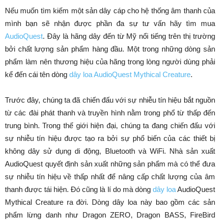
Nếu muốn tìm kiếm một sản dây cáp cho hệ thống âm thanh của
mình bạn sẽ nhận được phần đa sự tư vấn hãy tìm mua
AudioQuest
. Đây là hãng dây đến từ Mỹ nổi tiếng trên thị trường
bởi chất lượng sản phẩm hàng đầu. Một trong những dòng sản
phẩm làm nên thương hiệu của hãng trong lòng người dùng phải
kể đến cái tên dòng
dây loa AudioQuest Mythical Creature
.
Trước đây, chúng ta đã chiến đấu với sự nhiễu tín hiệu bắt nguồn
từ các đài phát thanh và truyền hình nằm trong phổ từ thấp đến
trung bình. Trong thế giới hiện đại, chúng ta đang chiến đấu với
sự nhiễu tín hiệu được tạo ra bởi sự phổ biến của các thiết bị
không dây sử dụng di động, Bluetooth và WiFi. Nhà sản xuất
AudioQuest quyết định sản xuất những sản phẩm mà có thể đưa
sự nhiễu tín hiệu về thấp nhất để nâng cấp chất lượng của âm
thanh được tái hiện. Đó cũng là lí do mà dòng
dây loa
AudioQuest
Mythical Creature ra đời. Dòng dây loa này bao gồm các sản
phẩm lừng danh như Dragon ZERO, Dragon BASS, FireBird