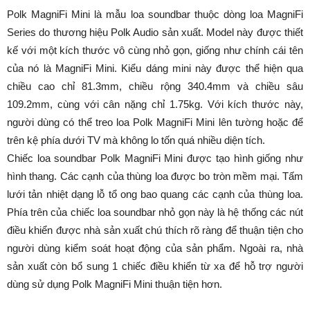
Polk MagniFi Mini là mẫu loa soundbar thuộc dòng loa MagniFi
Series do thương hiệu Polk Audio sản xuất. Model này được thiết
kế với một kích thước vô cùng nhỏ gọn, giống như chính cái tên
của nó là MagniFi Mini. Kiểu dáng mini này được thể hiện qua
chiều cao chỉ 81.3mm, chiều rộng 340.4mm và chiều sâu
109.2mm, cùng với cân nặng chỉ 1.75kg. Với kích thước này,
người dùng có thể treo loa Polk MagniFi Mini lên tường hoặc để
trên kệ phía dưới TV mà không lo tốn quá nhiều diện tích.
Chiếc loa soundbar Polk MagniFi Mini được tạo hình giống như
hình thang. Các cạnh của thùng loa được bo tròn mềm mại. Tấm
lưới tản nhiệt dạng lỗ tổ ong bao quang các cạnh của thùng loa.
Phía trên của chiếc loa soundbar nhỏ gọn này là hệ thống các nút
điều khiển được nhà sản xuất chú thích rõ ràng để thuận tiện cho
người dùng kiểm soát hoạt động của sản phẩm. Ngoài ra, nhà
sản xuất còn bổ sung 1 chiếc điều khiển từ xa để hỗ trợ người
dùng sử dụng Polk MagniFi Mini thuận tiện hơn.