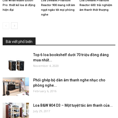
Loa Wharfedale Exson
Loa Devialet Phantom
Loa Devialet Phantom
Pro: thiết kế loa di động
Reactor 900 mang nốt âm
Reactor 600: trải nghiệm
hiện đại
ngọt ngào tới mọi phòng
âm thanh thời thượng
nghe
Bài viết phổ biến
Top 6 loa bookshelf dưới 70 triệu đồng đáng
mua nhất...
November 4, 2020
Phối ghép bộ dàn âm thanh nghe nhạc cho
phòng nghe...
February 6, 2016
Loa B&W 804 D3 – Một tuyệt tác âm thanh của...
July 29, 2017