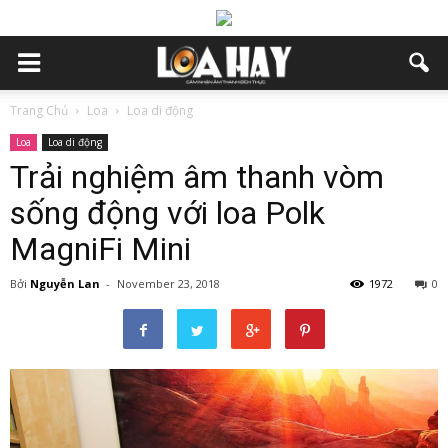
Trang Chủ
Loa
Loa di động
Loa
Loa di động
Trải nghiệm âm thanh vòm
sống động với loa Polk
MagniFi Mini
Bởi
Nguyễn Lan
-
November 23, 2018
1972
0