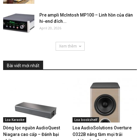
Pre ampli McIntosh MP100 – Linh hồn của dàn
hi-end đích...
April 20, 2026
Xem thêm
Bài viết mới nhất
Loa Karaoke
Loa bookshelf
Dòng lọc nguồn AudioQuest
Loa AudioSolutions Overture
Niagara cao cấp – Đánh bại
O322B nâng tầm mọi trải