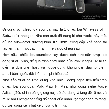
Đi cùng với chiếc loa sounbar này là 1 chiếc loa Wirreless Slim
Subwoofer nhỏ gọn. Nhà sản xuất đã trang bị cho model này một
củ loa subwoofer đường kính 165.1mm, cung cấp khả năng tái
tạo âm trầm một cách mạnh mẽ và có chiều sâu.
Hơn nữa, chiếc loa soundbar này được tích hợp sẵn ampli có
công suất 150W, để quá trình chơi nhạc của Polk MagniFi Mini sẽ
diễn ra đơn giản hơn, và người dùng không cần đầu tư thêm
ampli bên ngoài, tiết kiệm chi phí hiệu quả.
Nhà sản xuất đã ứng dụng khá nhiều công nghệ tiên tiến trên
chiếc loa soundbar Polk MagniFi Mini, như công nghệ Voice
Adjust (điều chỉnh bằng giọng nói) có tác dụng là tăng độ rõ nét và
mức âm lượng cho tiếng đối thoại của nhân vật một cách rõ ràng,
dù bạn đang xem bất kể chương trình gì.