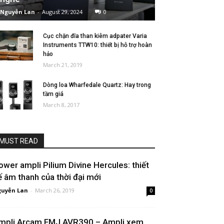
Nguyễn Lan
-
August 29, 2024
0
Cục chặn đĩa than kiêm adpater Varia
Instruments TTW10: thiết bị hỗ trợ hoàn
hảo
March 21, 2019
Dòng loa Wharfedale Quartz: Hay trong
tầm giá
March 8, 2017
MUST READ
ower ampli Pilium Divine Hercules: thiết
ế âm thanh của thời đại mới
uyễn Lan
-
March 26, 2019
0
mpli Arcam FMJ AVR390 – Ampli xem