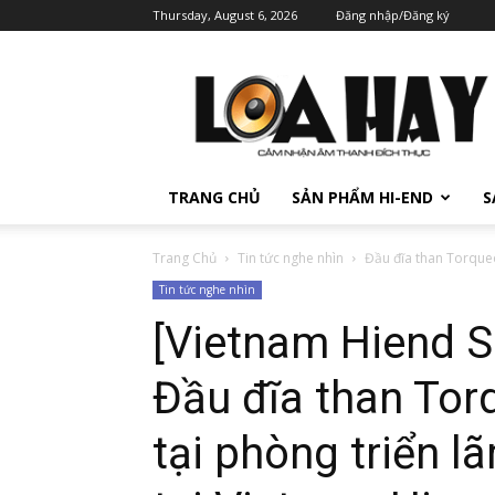
Thursday, August 6, 2026
Đăng nhập/Đăng ký
TRANG CHỦ
SẢN PHẨM HI-END
S
Trang Chủ
Tin tức nghe nhìn
Đầu đĩa than Torqueo
Tin tức nghe nhìn
[Vietnam Hiend 
Đầu đĩa than To
tại phòng triển 