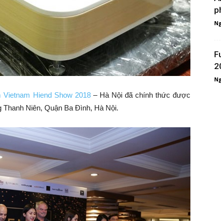
p
Ng
F
2
Ng
m
Vietnam Hiend Show 2018
– Hà Nội đã chính thức được
g Thanh Niên, Quận Ba Đình, Hà Nội.