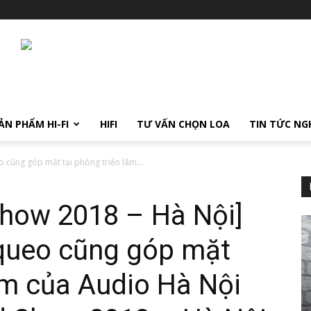
ẢN PHẨM HI-FI
HIFI
TƯ VẤN CHỌN LOA
TIN TỨC NG
 cũng góp mặt tại phòng triển lãm...
Show 2018 – Hà Nội]
rqueo cũng góp mặt
lãm của Audio Hà Nội