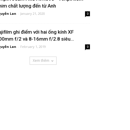
him chất lượng đến từ Anh
uyễn Lan
-
January 21, 2020
0
ujifilm ghi điểm với hai ống kính XF
00mm f/2 và 8-16mm f/2.8 siêu...
uyễn Lan
-
February 1, 2019
0
Xem thêm