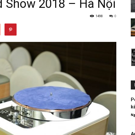
d Show 2018 – Hà Nội
1498
0
P
k
Ng
A