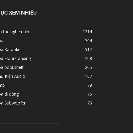
ỤC XEM NHIỀU
n tức nghe nhìn
1214
oa
704
oa Karaoke
517
a Floorstanding
408
oa bookshelf
205
hụ Kiện Audio
167
mpli
78
a di động
76
oa Subwoofer
76