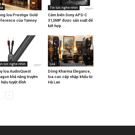
oa
Tin tức nghe nhìn
ng loa Prestige Gold
Cảm biến Sony APS-C
ference của Tannoy
31,5MP được sản xuất để
kết hợp...
in tức nghe nhìn
Loa
y loa AudioQuest
Dòng Kharma Elegance,
agon khả năng truyền
loa cao cấp nhập khẩu từ
n hiệu tuyệt đỉnh
Hà Lan