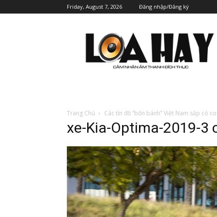
Friday, August 7, 2026
Đăng nhập/Đăng ký
Trang Chủ
Các tín đồ “bốn bánh” Việt Nam sắp có cơ
xe-Kia-Optima-2019-3 