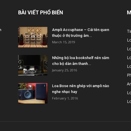
BÀI VIẾT PHỔ BIẾN
M
m
Ampli Accuphase – Cái tên quen
Ti
thuộc ở thị trường âm...
L
March 15, 2019
L
Lo
Những bộ loa bookshelf nên sắm
cho bộ dàn âm thanh...
L
January 25, 2016
P
A
Loa Bose nên ghép với ampli nào
nghe nhạc hay
Lo
February 1, 2016
L