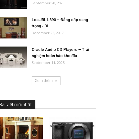
September 20, 2020
Loa JBL L890 – Đẳng cấp sang
trọng JBL
December 22, 2017
Oracle Audio CD Players – Trải
nghiệm hoàn hảo kho đĩa...
September 11, 2025
Xem thêm
Bài viết mới nhất