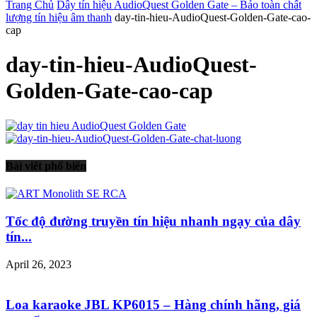
Trang Chủ
Dây tín hiệu AudioQuest Golden Gate – Bảo toàn chất
lượng tín hiệu âm thanh
day-tin-hieu-AudioQuest-Golden-Gate-cao-
cap
day-tin-hieu-AudioQuest-
Golden-Gate-cao-cap
Bài viết phổ biến
Tốc độ đường truyền tín hiệu nhanh ngạy của dây
tín...
April 26, 2023
Loa karaoke JBL KP6015 – Hàng chính hãng, giá