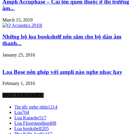
Ampli Accuphase – Cái tên quen thuộc ở thị trường
âm...
March 15, 2019
Những bộ loa bookshelf nên sắm cho bộ dàn âm
thanh...
January 25, 2016
Loa Bose nên ghép với ampli nào nghe nhạc hay
February 1, 2016
MỤC XEM NHIỀU
Tin tức nghe nhìn
1214
Loa
704
Loa Karaoke
517
Loa Floorstanding
408
Loa bookshelf
205
Phụ Kiện Audio
167