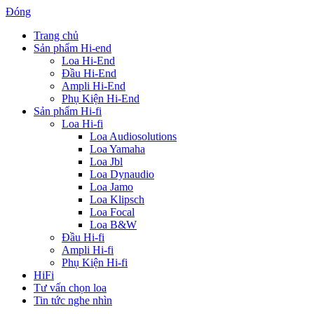
Đóng
Trang chủ
Sản phẩm Hi-end
Loa Hi-End
Đầu Hi-End
Ampli Hi-End
Phụ Kiện Hi-End
Sản phẩm Hi-fi
Loa Hi-fi
Loa Audiosolutions
Loa Yamaha
Loa Jbl
Loa Dynaudio
Loa Jamo
Loa Klipsch
Loa Focal
Loa B&W
Đầu Hi-fi
Ampli Hi-fi
Phụ Kiện Hi-fi
HiFi
Tư vấn chọn loa
Tin tức nghe nhìn