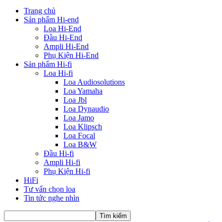
Trang chủ
Sản phẩm Hi-end
Loa Hi-End
Đầu Hi-End
Ampli Hi-End
Phụ Kiện Hi-End
Sản phẩm Hi-fi
Loa Hi-fi
Loa Audiosolutions
Loa Yamaha
Loa Jbl
Loa Dynaudio
Loa Jamo
Loa Klipsch
Loa Focal
Loa B&W
Đầu Hi-fi
Ampli Hi-fi
Phụ Kiện Hi-fi
HiFi
Tư vấn chọn loa
Tin tức nghe nhìn